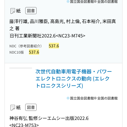
国立国会図書館
全国の図書館
紙
図書
藤澤行雄, 品川雅臣, 高島光, 村上倫, 石本裕介, 米田真
之 著
日刊工業新聞社
2022.6
<NC23-M745>
537.6
NDC（参考図書紹介）
537.6
NDC10版
次世代自動車用電子機器・パワー
エレクトロニクスの動向 (エレク
トロニクスシリーズ)
国立国会図書館
全国の図書館
紙
図書
神谷有弘 監修
シーエムシー出版
2022.6
<NC23-M753>