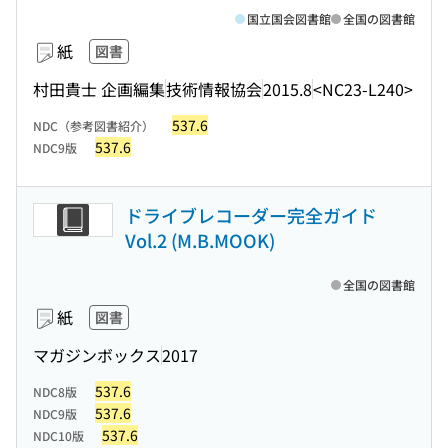
国立国会図書館
全国の図書館
紙
図書
村田貴士 企画編集
技術情報協会
2015.8
<NC23-L240>
537.6
NDC（参考図書紹介）
537.6
NDC9版
ドライブレコーダー完全ガイド
Vol.2 (M.B.MOOK)
全国の図書館
紙
図書
マガジンボックス
2017
537.6
NDC8版
537.6
NDC9版
537.6
NDC10版