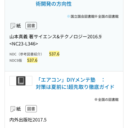
術開発の方向性
国立国会図書館
全国の図書館
紙
図書
山本真義 著
サイエンス&テクノロジー
2016.9
<NC23-L346>
537.6
NDC（参考図書紹介）
537.6
NDC9版
「エアコン」DIYメンテ塾 ：
対策は夏前に!超先取り徹底ガイド
全国の図書館
紙
図書
内外出版社
2017.5