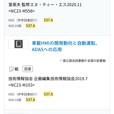
室英夫 監修
エヌ・ティー・エス
2020.11
<NC23-M558>
537.6
NDC（参考図書紹介）
537.6
NDC10版
車載HMIの開発動向と自動運転、
ADASへの応用
国立国会図書館
全国の図書館
紙
図書
技術情報協会 企画編集
技術情報協会
2019.7
<NC23-M103>
537.6
NDC（参考図書紹介）
537.6
NDC10版