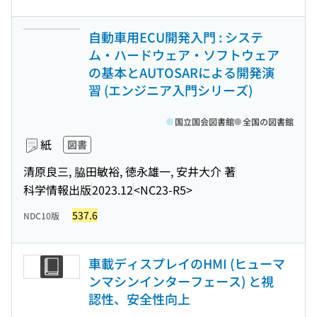
自動車用ECU開発入門 : システ
ム・ハードウェア・ソフトウェア
の基本とAUTOSARによる開発演
習 (エンジニア入門シリーズ)
国立国会図書館
全国の図書館
紙
図書
清原良三, 脇田敏裕, 徳永雄一, 安井大介 著
科学情報出版
2023.12
<NC23-R5>
537.6
NDC10版
車載ディスプレイのHMI (ヒューマ
ンマシンインターフェース) と視
認性、安全性向上