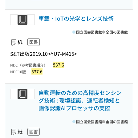
車載・IoTの光学とレンズ技術
国立国会図書館
全国の図書館
紙
図書
S&T出版
2019.10
<YU7-M415>
537.6
NDC（参考図書紹介）
537.6
NDC10版
自動運転のための高精度センシン
グ技術 : 環境認識、運転者検知と
画像認識AIプロセッサの実際
国立国会図書館
全国の図書館
紙
図書