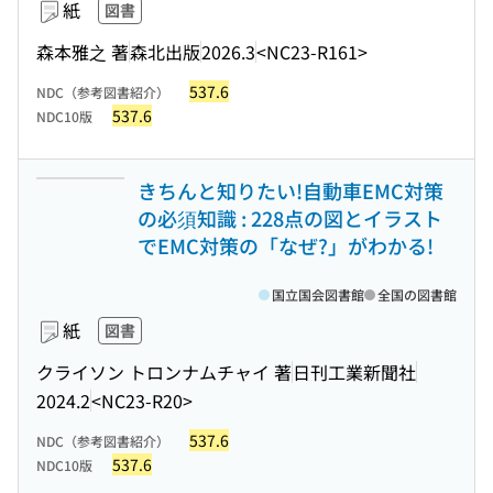
紙
図書
森本雅之 著
森北出版
2026.3
<NC23-R161>
537.6
NDC（参考図書紹介）
537.6
NDC10版
きちんと知りたい!自動車EMC対策
の必須知識 : 228点の図とイラスト
でEMC対策の「なぜ?」がわかる!
国立国会図書館
全国の図書館
紙
図書
クライソン トロンナムチャイ 著
日刊工業新聞社
2024.2
<NC23-R20>
537.6
NDC（参考図書紹介）
537.6
NDC10版