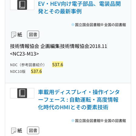
EV・HEV向け電子部品、電装品開
発とその最新事例
国立国会図書館
全国の図書館
紙
図書
技術情報協会 企画編集
技術情報協会
2018.11
<NC23-M13>
537.6
NDC（参考図書紹介）
537.6
NDC10版
車載用ディスプレイ・操作インタ
ーフェース : 自動運転・高度情報
化時代のHMIとその要素技術
国立国会図書館
全国の図書館
紙
図書