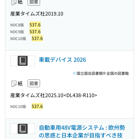
紙
図書
産業タイムズ社
2019.10
537.6
NDC8版
537.6
NDC9版
537.6
NDC10版
車載デバイス 2026
国立国会図書館
全国の図書館
紙
図書
産業タイムズ社
2025.10
<DL438-R110>
537.6
NDC10版
自動車用48V電源システム : 欧州勢
の思惑と日本企業が目指すべき技