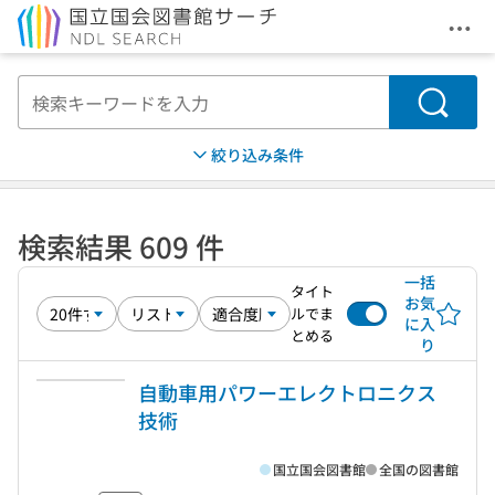
メニ
本文へ移動
検索
絞り込み条件
検索結果 609 件
一括
タイト
お気
ルでま
に入
とめる
り
自動車用パワーエレクトロニクス
技術
国立国会図書館
全国の図書館