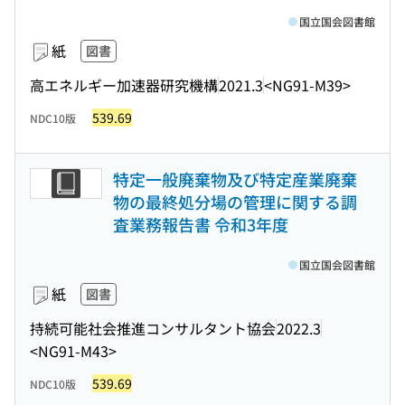
国立国会図書館
紙
図書
高エネルギー加速器研究機構
2021.3
<NG91-M39>
539.69
NDC10版
特定一般廃棄物及び特定産業廃棄
物の最終処分場の管理に関する調
査業務報告書 令和3年度
国立国会図書館
紙
図書
持続可能社会推進コンサルタント協会
2022.3
<NG91-M43>
539.69
NDC10版