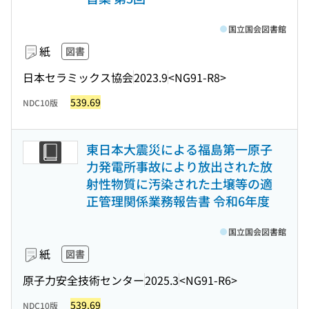
国立国会図書館
紙
図書
日本セラミックス協会
2023.9
<NG91-R8>
539.69
NDC10版
東日本大震災による福島第一原子
力発電所事故により放出された放
射性物質に汚染された土壌等の適
正管理関係業務報告書 令和6年度
国立国会図書館
紙
図書
原子力安全技術センター
2025.3
<NG91-R6>
539.69
NDC10版