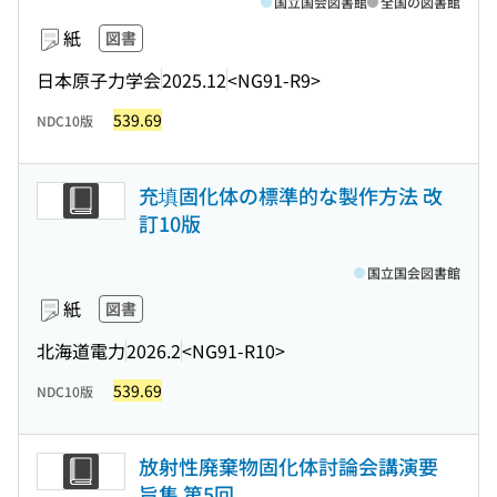
国立国会図書館
全国の図書館
紙
図書
日本原子力学会
2025.12
<NG91-R9>
539.69
NDC10版
充填固化体の標準的な製作方法 改
訂10版
国立国会図書館
紙
図書
北海道電力
2026.2
<NG91-R10>
539.69
NDC10版
放射性廃棄物固化体討論会講演要
旨集 第5回