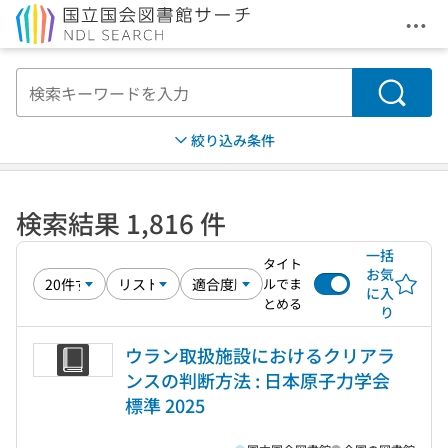
メニ
本文へ移動
検索
絞り込み条件
検索結果 1,816 件
一括
タイト
お気
ルでま
に入
とめる
り
ウラン取扱施設におけるクリアラ
ンスの判断方法 : 日本原子力学会
標準 2025