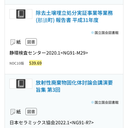
除去土壌埋立処分実証事業等業務
(那須町) 報告書 平成31年度
国立国会図書館
紙
図書
静環検査センター
2020.1
<NG91-M29>
539.69
NDC10版
放射性廃棄物固化体討論会講演要
旨集 第3回
国立国会図書館
紙
図書
日本セラミックス協会
2022.1
<NG91-R7>