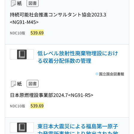
紙
図書
持続可能社会推進コンサルタント協会
2023.3
<NG91-M45>
539.69
NDC10版
低レベル放射性廃棄物埋設におけ
る収着分配係数の管理
国立国会図書館
紙
図書
日本原燃埋設事業部
2024.7
<NG91-R5>
539.69
NDC10版
東日本大震災による福島第一原子
力発電所事故により放出された放