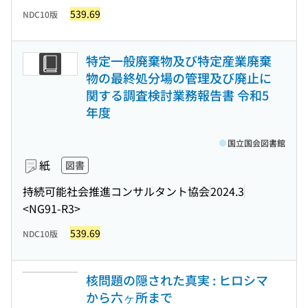
539.69
NDC10版
特定一般廃棄物及び特定産業廃棄
物の最終処分場の管理及び廃止に
関する調査検討業務報告書 令和5
年度
国立国会図書館
紙
図書
持続可能社会推進コンサルタント協会
2024.3
<NG91-R3>
539.69
NDC10版
核問題の隠された真実 : ヒロシマ
から六ヶ所まで