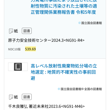
射性物質に汚染された土壌等の適
正管理関係業務報告書 令和5年度
国立国会図書館
紙
図書
原子力安全技術センター
2024.3
<NG91-R4>
539.69
NDC10版
高レベル放射性廃棄物処分場の立
地選定 : 地質的不確実性の事前回
避
国立国会図書館
全国の図書館
紙
図書
千木良雅弘 著
近未来社
2023.6
<NG91-M46>