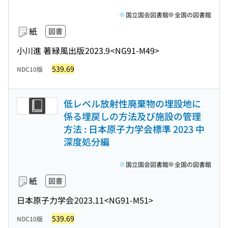
国立国会図書館
全国の図書館
紙
図書
小川進 著
緑風出版
2023.9
<NG91-M49>
539.69
NDC10版
低レベル放射性廃棄物の埋設地に
係る埋戻しの方法及び施設の管理
方法 : 日本原子力学会標準 2023 中
深度処分編
国立国会図書館
全国の図書館
紙
図書
日本原子力学会
2023.11
<NG91-M51>
539.69
NDC10版