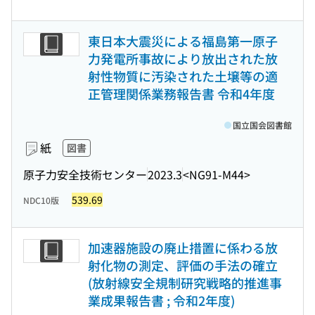
東日本大震災による福島第一原子
力発電所事故により放出された放
射性物質に汚染された土壌等の適
正管理関係業務報告書 令和4年度
国立国会図書館
紙
図書
原子力安全技術センター
2023.3
<NG91-M44>
539.69
NDC10版
加速器施設の廃止措置に係わる放
射化物の測定、評価の手法の確立
(放射線安全規制研究戦略的推進事
業成果報告書 ; 令和2年度)