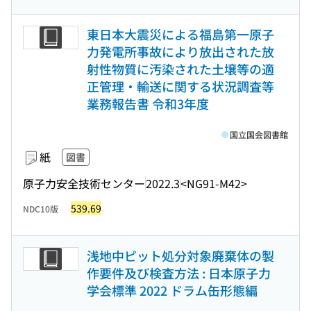
東日本大震災による福島第一原子
力発電所事故により放出された放
射性物質に汚染された土壌等の適
正管理・輸送に関する状況調査等
業務報告書 令和3年度
国立国会図書館
紙
図書
原子力安全技術センター
2022.3
<NG91-M42>
539.69
NDC10版
浅地中ピット処分対象廃棄体の製
作要件及び検査方法 : 日本原子力
学会標準 2022 ドラム缶形態編