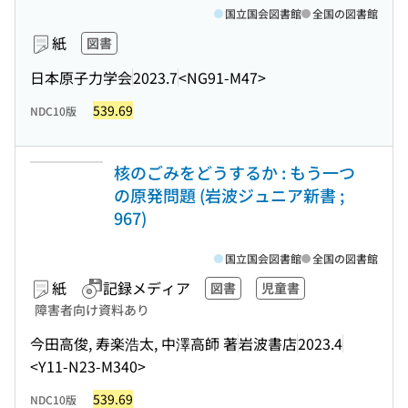
国立国会図書館
全国の図書館
紙
図書
日本原子力学会
2023.7
<NG91-M47>
539.69
NDC10版
核のごみをどうするか : もう一つ
の原発問題 (岩波ジュニア新書 ;
967)
国立国会図書館
全国の図書館
紙
記録メディア
図書
児童書
障害者向け資料あり
今田高俊, 寿楽浩太, 中澤高師 著
岩波書店
2023.4
<Y11-N23-M340>
539.69
NDC10版