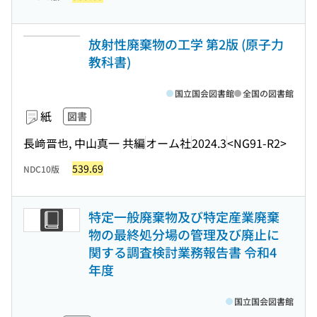
放射性廃棄物の工学 第2版 (原子力
教科書)
国立国会図書館
全国の図書館
紙
図書
長﨑晋也, 中山真一 共編
オーム社
2024.3
<NG91-R2>
539.69
NDC10版
特定一般廃棄物及び特定産業廃棄
物の最終処分場の管理及び廃止に
関する調査検討業務報告書 令和4
年度
国立国会図書館