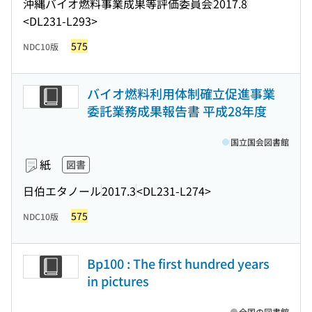
沖縄バイオ燃料事業成果等評価委員会
2017.8
<DL231-L293>
575
NDC10版
バイオ燃料利用体制確立促進事業
委託業務成果報告書 平成28年度
国立国会図書館
紙
図書
日伯エタノール
2017.3
<DL231-L274>
575
NDC10版
Bp100 : The first hundred years
in pictures
全国の図書館