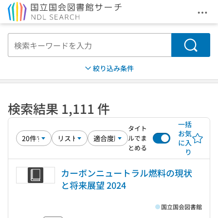
メニ
本文へ移動
検索
絞り込み条件
検索結果 1,111 件
一括
タイト
お気
ルでま
に入
とめる
り
カーボンニュートラル燃料の現状
と将来展望 2024
国立国会図書館