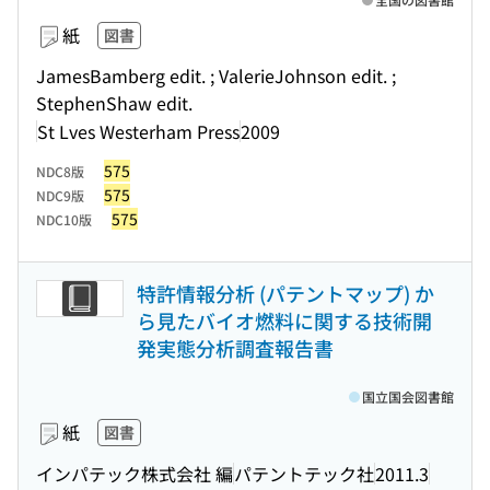
紙
図書
JamesBamberg edit. ; ValerieJohnson edit. ;
StephenShaw edit.
St Lves Westerham Press
2009
575
NDC8版
575
NDC9版
575
NDC10版
特許情報分析 (パテントマップ) か
ら見たバイオ燃料に関する技術開
発実態分析調査報告書
国立国会図書館
紙
図書
インパテック株式会社 編
パテントテック社
2011.3