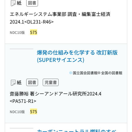
紙
図書
エネルギーシステム事業部 調査・編集
富士経済
2024.1
<DL231-R46>
575
NDC10版
爆発の仕組みを化学する 改訂新版
(SUPERサイエンス)
国立国会図書館
全国の図書館
紙
図書
児童書
齋藤勝裕 著
シーアンドアール研究所
2024.4
<PA571-R1>
575
NDC10版
カーボンニュートラル燃料のすべ