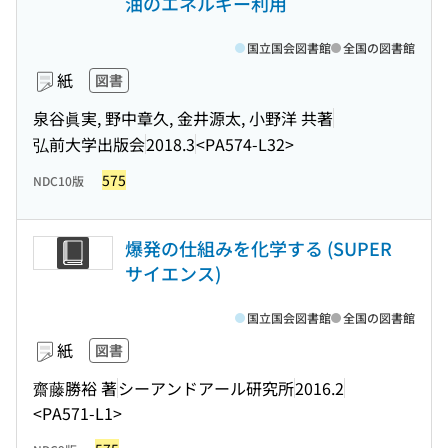
油のエネルギー利用
国立国会図書館
全国の図書館
紙
図書
泉谷眞実, 野中章久, 金井源太, 小野洋 共著
弘前大学出版会
2018.3
<PA574-L32>
575
NDC10版
爆発の仕組みを化学する (SUPER
サイエンス)
国立国会図書館
全国の図書館
紙
図書
齋藤勝裕 著
シーアンドアール研究所
2016.2
<PA571-L1>