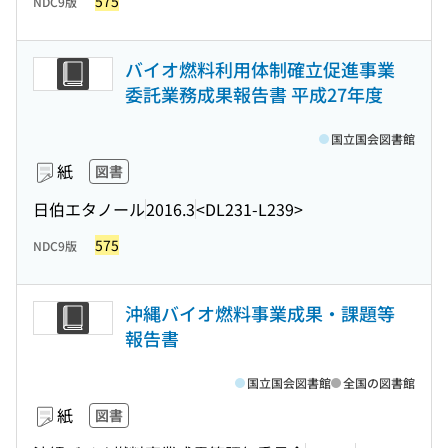
575
NDC9版
バイオ燃料利用体制確立促進事業
委託業務成果報告書 平成27年度
国立国会図書館
紙
図書
日伯エタノール
2016.3
<DL231-L239>
575
NDC9版
沖縄バイオ燃料事業成果・課題等
報告書
国立国会図書館
全国の図書館
紙
図書