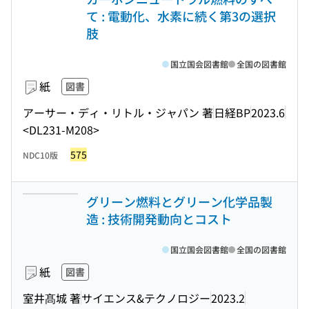
て : 電動化、水素に続く第3の選択
肢
国立国会図書館
全国の図書館
紙
図書
アーサー・ディ・リトル・ジャパン 著
日経BP
2023.6
<DL231-M208>
575
NDC10版
グリーン燃料とグリーン化学品製
造 : 技術開発動向とコスト
国立国会図書館
全国の図書館
紙
図書
室井髙城 著
サイエンス&テクノロジー
2023.2