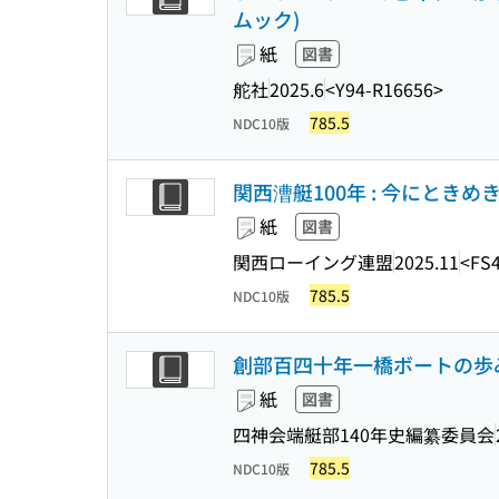
ムック)
紙
図書
舵社
2025.6
<Y94-R16656>
785.5
NDC10版
関西漕艇100年 : 今にとき
紙
図書
関西ローイング連盟
2025.11
<FS
785.5
NDC10版
創部百四十年一橋ボートの歩み
紙
図書
四神会端艇部140年史編纂委員会
785.5
NDC10版