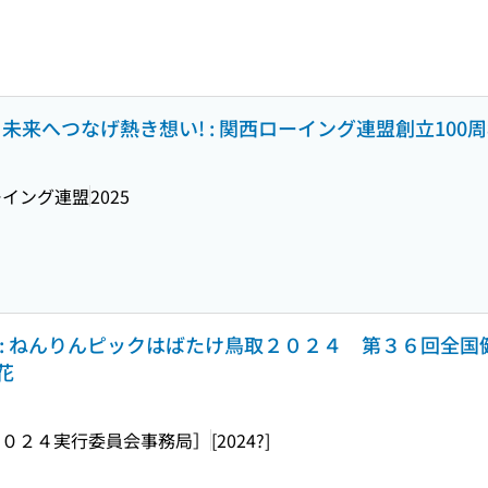
めき未来へつなげ熱き想い! : 関西ローイング連盟創立100
ーイング連盟
2025
 : ねんりんピックはばたけ鳥取２０２４ 第３６回全
花
２０２４実行委員会事務局］
[2024?]