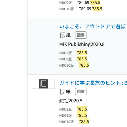
780.69
785.5
NDC9版
780.69
785.5
NDC10版
いまこそ、アウトドアで遊ぼう
紙
図書
MIX Publishing
2020.8
785.5
NDC8版
785.5
NDC9版
785.5
NDC10版
ガイドに学ぶ長旅のヒント : Bon
紙
図書
舵社
2020.5
785.5
NDC8版
785.5
NDC9版
785.5
NDC10版