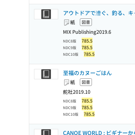
アウトドアで漕ぐ、釣る、キ
紙
図書
MIX Publishing
2019.6
785.5
NDC8版
785.5
NDC9版
785.5
NDC10版
至福のカヌーごはん
紙
図書
舵社
2019.10
785.5
NDC8版
785.5
NDC9版
785.5
NDC10版
CANOE WORLD : ビギナ