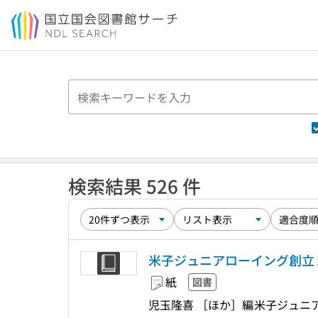
本文へ移動
検索結果 526 件
米子ジュニアローイング創立
紙
図書
児玉隆喜 ［ほか］編
米子ジュニ