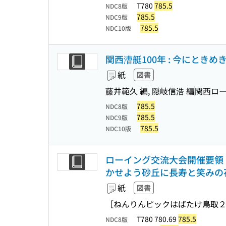
T780
785.5
NDC8版
785.5
NDC9版
785.5
NDC10版
関西漕艇100年 : 今にとき
紙
図書
藤井範久 編, 隠岐信浩 編
関西ロ
785.5
NDC8版
785.5
NDC9版
785.5
NDC10版
ローイング交流大会開催要領
かせよう砂丘に長寿と笑みの
紙
図書
［ねんりんピックはばたけ鳥取
T780 780.69
785.5
NDC8版