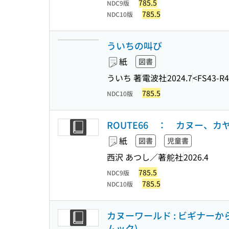
785.5
NDC9版
785.5
NDC10版
ういちの叫び
紙
図書
ういち 著
電波社
2024.7
<FS43-R
785.5
NDC10版
ROUTE66 ： カヌー、
紙
図書
児童書
西沢 あつし／著
舵社
2026.4
785.5
NDC9版
785.5
NDC10版
カヌーワールド : ビギナーか
ムック)