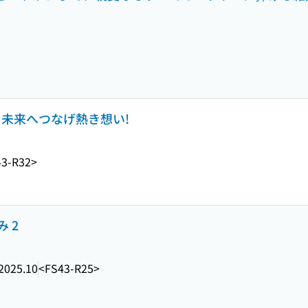
めき未来へつなげ熱き想い!
43-R32>
 2
2025.10
<FS43-R25>