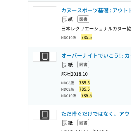
カヌースポーツ基礎 : アウト
紙
図書
日本レクリエーショナルカヌー協
785.5
NDC10版
オーバーナイトでいこう! :
紙
図書
舵社
2018.10
785.5
NDC8版
785.5
NDC9版
785.5
NDC10版
ただ漕ぐだけではなく、アウ
紙
図書