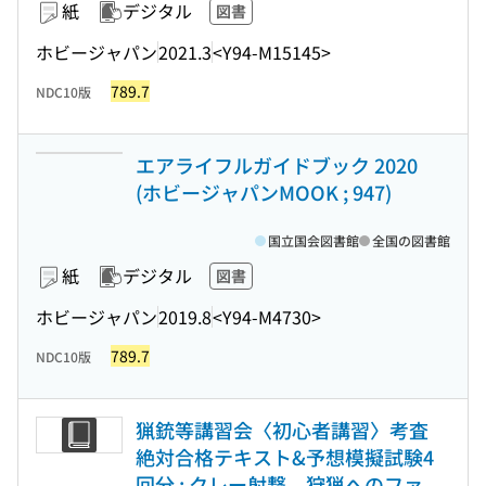
紙
デジタル
図書
ホビージャパン
2021.3
<Y94-M15145>
789.7
NDC10版
エアライフルガイドブック 2020
(ホビージャパンMOOK ; 947)
国立国会図書館
全国の図書館
紙
デジタル
図書
ホビージャパン
2019.8
<Y94-M4730>
789.7
NDC10版
猟銃等講習会〈初心者講習〉考査
絶対合格テキスト&予想模擬試験4
回分 : クレー射撃、狩猟へのファ