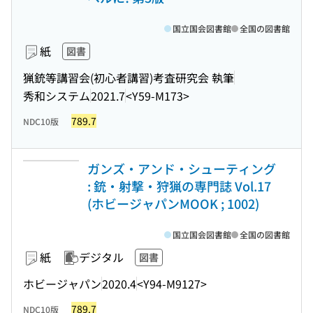
国立国会図書館
全国の図書館
紙
図書
猟銃等講習会(初心者講習)考査研究会 執筆
秀和システム
2021.7
<Y59-M173>
789.7
NDC10版
ガンズ・アンド・シューティング
: 銃・射撃・狩猟の専門誌 Vol.17
(ホビージャパンMOOK ; 1002)
国立国会図書館
全国の図書館
紙
デジタル
図書
ホビージャパン
2020.4
<Y94-M9127>
789.7
NDC10版