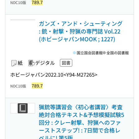
789.7
NDC10版
ガンズ・アンド・シューティング
: 銃・射撃・狩猟の専門誌 Vol.22
(ホビージャパンMOOK ; 1227)
国立国会図書館
全国の図書館
紙
デジタル
図書
ホビージャパン
2022.10
<Y94-M27265>
789.7
NDC10版
猟銃等講習会〈初心者講習〉考査
絶対合格テキスト&予想模擬試験5
回分 : クレー射撃、狩猟へのファ
ーストステップ! : 7日間で合格レ
ベルに! 第5版