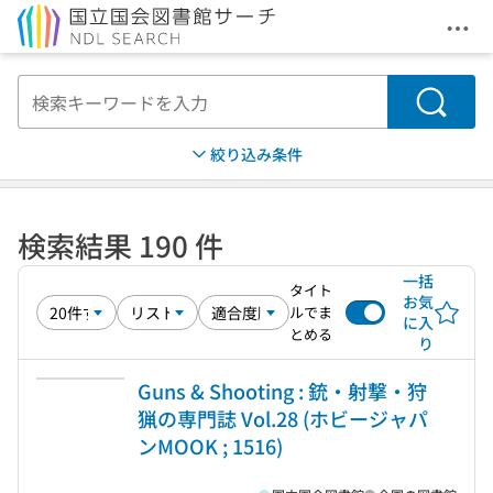
メニ
本文へ移動
検索
絞り込み条件
検索結果 190 件
一括
タイト
お気
ルでま
に入
とめる
り
Guns & Shooting : 銃・射撃・狩
猟の専門誌 Vol.28 (ホビージャパ
ンMOOK ; 1516)