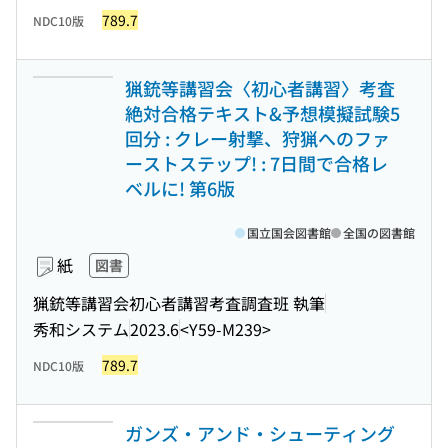
789.7
NDC10版
猟銃等講習会〈初心者講習〉考査
絶対合格テキスト&予想模擬試験5
回分 : クレー射撃、狩猟へのファ
ーストステップ! : 7日間で合格レ
ベルに! 第6版
国立国会図書館
全国の図書館
紙
図書
猟銃等講習会初心者講習考査調査班 執筆
秀和システム
2023.6
<Y59-M239>
789.7
NDC10版
ガンズ・アンド・シューティング