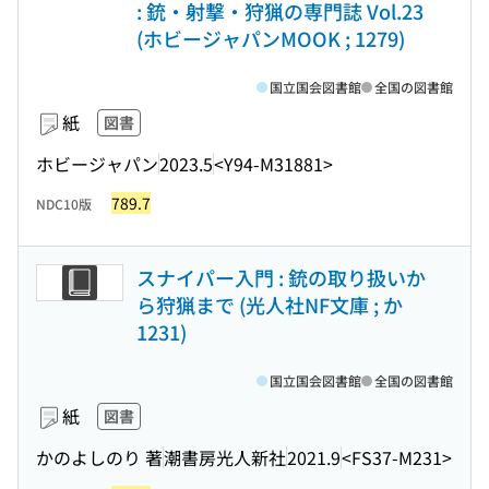
: 銃・射撃・狩猟の専門誌 Vol.23
(ホビージャパンMOOK ; 1279)
国立国会図書館
全国の図書館
紙
図書
ホビージャパン
2023.5
<Y94-M31881>
789.7
NDC10版
スナイパー入門 : 銃の取り扱いか
ら狩猟まで (光人社NF文庫 ; か
1231)
国立国会図書館
全国の図書館
紙
図書
かのよしのり 著
潮書房光人新社
2021.9
<FS37-M231>