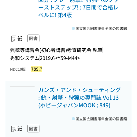
ーストステップ! : 7日間で合格レ
ベルに! 第4版
国立国会図書館
全国の図書館
紙
図書
猟銃等講習会(初心者講習)考査研究会 執筆
秀和システム
2019.6
<Y59-M44>
789.7
NDC10版
ガンズ・アンド・シューティング
: 銃・射撃・狩猟の専門誌 Vol.13
(ホビージャパンMOOK ; 849)
国立国会図書館
全国の図書館
紙
図書