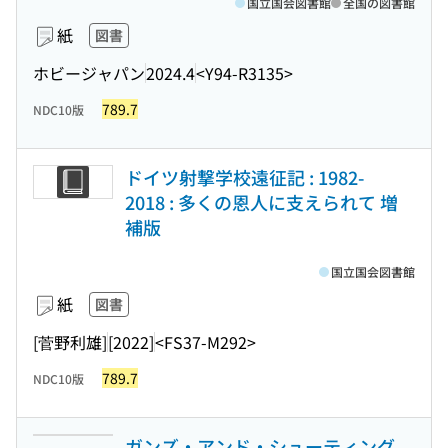
国立国会図書館
全国の図書館
紙
図書
ホビージャパン
2024.4
<Y94-R3135>
789.7
NDC10版
ドイツ射撃学校遠征記 : 1982-
2018 : 多くの恩人に支えられて 増
補版
国立国会図書館
紙
図書
[菅野利雄]
[2022]
<FS37-M292>
789.7
NDC10版
ガンズ・アンド・シューティング