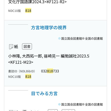
文化庁国語課
2024.3
<KF121-R2>
818
NDC10版
方言地理学の視界
国立国会図書館
全国の図書館
紙
図書
小林隆, 大西拓一郎, 篠崎晃一 編
勉誠社
2023.5
<KF121-M23>
032
818
733
書誌ID（NDLBibID）
818
NDC10版
目でみる方言
国立国会図書館
全国の図書館