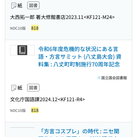
紙
図書
大西拓一郎 著
大修館書店
2023.11
<KF121-M24>
818
NDC10版
令和6年度危機的な状況にある言
語・方言サミット (八丈島大会) 資
料集 : 八丈町町制施行70周年記念
国立国会図書館
紙
図書
文化庁国語課
2024.12
<KF121-R4>
818
NDC10版
「方言コスプレ」の時代 : ニセ関