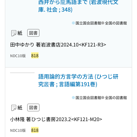
西弁から龍馬語まで (岩波現代文
庫. 社会 ; 348)
国立国会図書館
全国の図書館
紙
図書
田中ゆかり 著
岩波書店
2024.10
<KF121-R3>
818
NDC10版
語用論的方言学の方法 (ひつじ研
究叢書 ; 言語編第191巻)
国立国会図書館
全国の図書館
紙
図書
小林隆 著
ひつじ書房
2023.2
<KF121-M20>
818
NDC10版