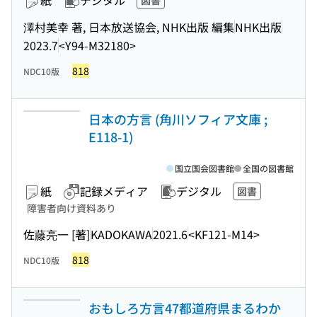
紙
デジタル
図書
澤村美幸 著, 日本放送協会, NHK出版 編集
NHK出版
2023.7
<Y94-M32180>
818
NDC10版
日本の方言 (角川ソフィア文庫 ;
E118-1)
国立国会図書館
全国の図書館
紙
記録メディア
デジタル
図書
障害者向け資料あり
佐藤亮一 [著]
KADOKAWA
2021.6
<KF121-M14>
818
NDC10版
おもしろ方言47都道府県まるわか