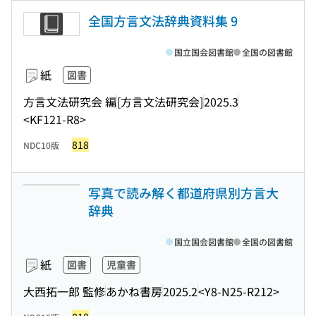
全国方言文法辞典資料集 9
国立国会図書館
全国の図書館
紙
図書
方言文法研究会 編
[方言文法研究会]
2025.3
<KF121-R8>
818
NDC10版
写真で読み解く都道府県別方言大
辞典
国立国会図書館
全国の図書館
紙
図書
児童書
大西拓一郎 監修
あかね書房
2025.2
<Y8-N25-R212>