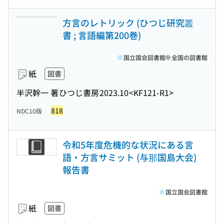
方言のレトリック (ひつじ研究叢
書 ; 言語編第200巻)
国立国会図書館
全国の図書館
紙
図書
半沢幹一 著
ひつじ書房
2023.10
<KF121-R1>
818
NDC10版
令和5年度危機的な状況にある言
語・方言サミット (与那国島大会)
報告書
国立国会図書館
紙
図書