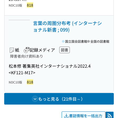
818
NDC10版
言葉の周圏分布考 (インターナシ
ョナル新書 ; 099)
国立国会図書館
全国の図書館
紙
記録メディア
図書
障害者向け資料あり
松本修 著
集英社インターナショナル
2022.4
<KF121-M17>
818
NDC10版
もっと見る（21件目～）
書誌情報を一括出力