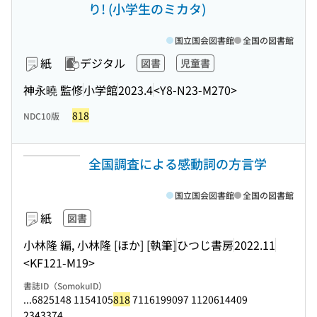
り! (小学生のミカタ)
国立国会図書館
全国の図書館
紙
デジタル
図書
児童書
神永曉 監修
小学館
2023.4
<Y8-N23-M270>
818
NDC10版
全国調査による感動詞の方言学
国立国会図書館
全国の図書館
紙
図書
小林隆 編, 小林隆 [ほか] [執筆]
ひつじ書房
2022.11
<KF121-M19>
書誌ID（SomokuID）
...6825148 1154105
818
7116199097 1120614409
2343374...