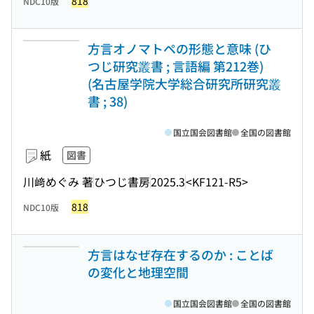
818
NDC10版
方言オノマトペの形態と意味 (ひ
つじ研究叢書 ; 言語編 第212巻)
(名古屋学院大学総合研究所研究叢
書 ; 38)
国立国会図書館
全国の図書館
紙
図書
川﨑めぐみ 著
ひつじ書房
2025.3
<KF121-R5>
818
NDC10版
方言はなぜ存在するのか : ことば
の変化と地理空間
国立国会図書館
全国の図書館