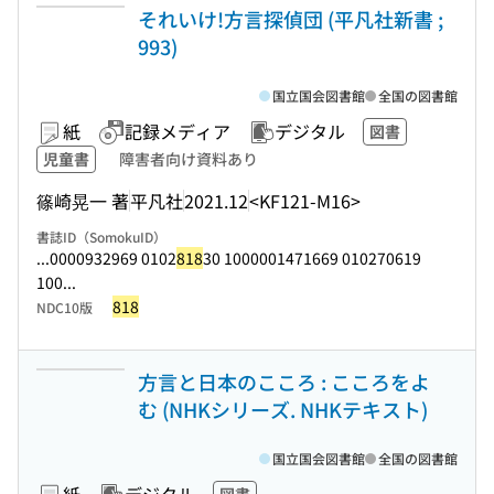
それいけ!方言探偵団 (平凡社新書 ;
993)
国立国会図書館
全国の図書館
紙
記録メディア
デジタル
図書
児童書
障害者向け資料あり
篠崎晃一 著
平凡社
2021.12
<KF121-M16>
書誌ID（SomokuID）
...0000932969 0102
818
30 1000001471669 010270619
100...
818
NDC10版
方言と日本のこころ : こころをよ
む (NHKシリーズ. NHKテキスト)
国立国会図書館
全国の図書館