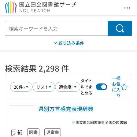
メニ
本文へ移動
検索
絞り込み条件
検索結果 2,298 件
一括
タイト
お気
ルでま
に入
とめる
り
県別方言感覚表現辞典
国立国会図書館
全国の図書館
紙
図書
児童書