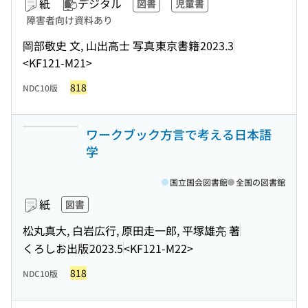
紙
デジタル
図書
児童書
障害者向け資料あり
岡部敬史 文, 山出高士 写真
東京書籍
2023.3
<KF121-M21>
818
NDC10版
ワークブック方言で考える日本語
学
国立国会図書館
全国の図書館
紙
図書
松丸真大, 白岩広行, 原田走一郎, 平塚雄亮 著
くろしお出版
2023.5
<KF121-M22>
818
NDC10版