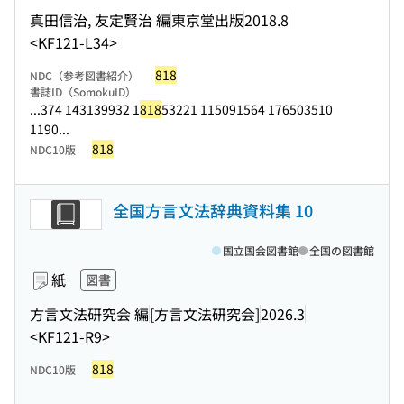
真田信治, 友定賢治 編
東京堂出版
2018.8
<KF121-L34>
818
NDC（参考図書紹介）
書誌ID（SomokuID）
...374 143139932 1
818
53221 115091564 176503510
1190...
818
NDC10版
全国方言文法辞典資料集 10
国立国会図書館
全国の図書館
紙
図書
方言文法研究会 編
[方言文法研究会]
2026.3
<KF121-R9>
818
NDC10版