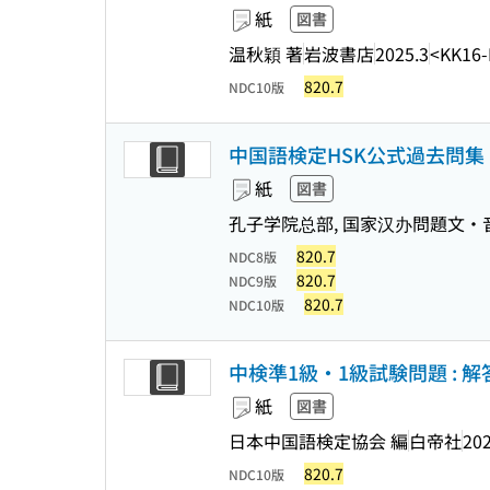
紙
図書
温秋穎 著
岩波書店
2025.3
<KK16-
820.7
NDC10版
中国語検定HSK公式過去問集 1級 
紙
図書
孔子学院总部, 国家汉办問題文・
820.7
NDC8版
820.7
NDC9版
820.7
NDC10版
中検準1級・1級試験問題 : 解
紙
図書
日本中国語検定協会 編
白帝社
202
820.7
NDC10版