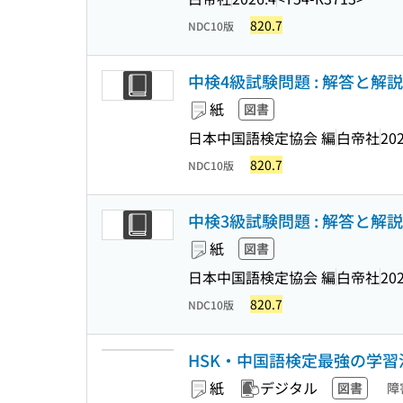
820.7
NDC10版
中検4級試験問題 : 解答と解説 
紙
図書
日本中国語検定協会 編
白帝社
202
820.7
NDC10版
中検3級試験問題 : 解答と解説 
紙
図書
日本中国語検定協会 編
白帝社
202
820.7
NDC10版
HSK・中国語検定最強の学習
紙
デジタル
図書
障