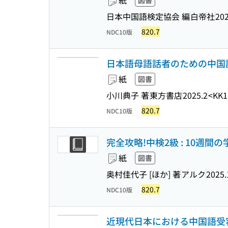
紙
図書
日本中国語検定協会 編
白帝社
202
820.7
NDC10版
日本語母語話者のための中国
紙
図書
小川典子 著
東方書店
2025.2
<KK1
820.7
NDC10版
完全攻略!中検2級 : 10週間
紙
図書
奥村佳代子 [ほか] 著
アルク
2025.
820.7
NDC10版
近現代日本における中国語受容