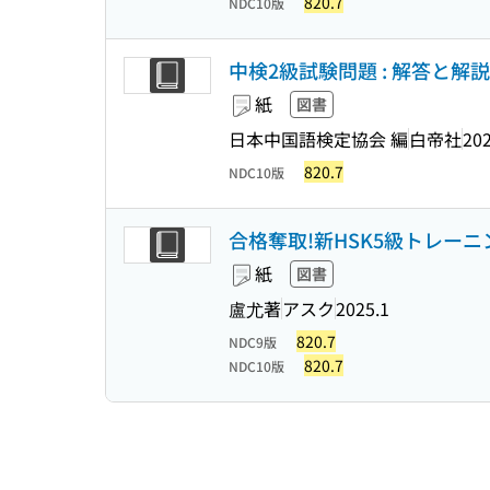
820.7
NDC10版
中検2級試験問題 : 解答と解説 
紙
図書
日本中国語検定協会 編
白帝社
202
820.7
NDC10版
合格奪取!新HSK5級トレー
紙
図書
盧尤著
アスク
2025.1
820.7
NDC9版
820.7
NDC10版