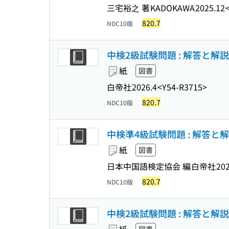
三宅裕之 著
KADOKAWA
2025.12
820.7
NDC10版
中検2級試験問題 : 解答と解説 
紙
図書
白帝社
2026.4
<Y54-R3715>
820.7
NDC10版
中検準4級試験問題 : 解答と解説
紙
図書
日本中国語検定協会 編
白帝社
202
820.7
NDC10版
中検2級試験問題 : 解答と解説 