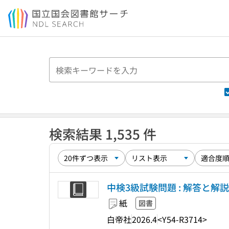
本文へ移動
検索結果 1,535 件
中検3級試験問題 : 解答と解説 
紙
図書
白帝社
2026.4
<Y54-R3714>