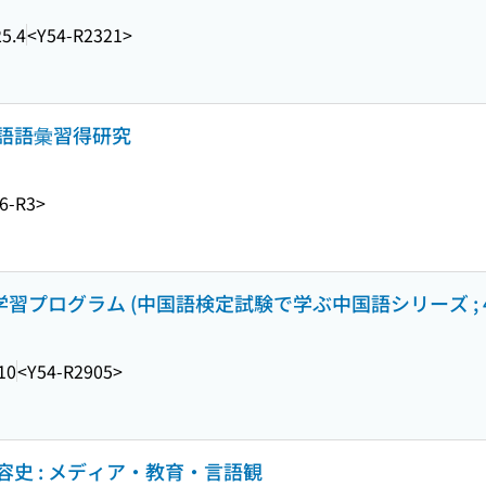
5.4
<Y54-R2321>
語語彙習得研究
6-R3>
の学習プログラム (中国語検定試験で学ぶ中国語シリーズ ; 4
10
<Y54-R2905>
史 : メディア・教育・言語観