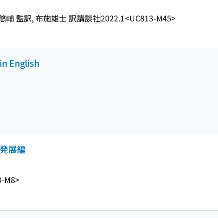
輔 監訳, 布施雄士 訳
講談社
2022.1
<UC813-M45>
in English
 発展編
3-M8>