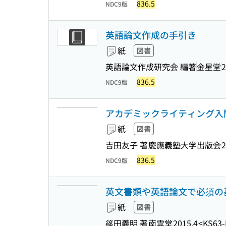
836.5
NDC9版
英語論文作成の手引き
紙
図書
英語論文作成研究会 編著
金星堂
2
836.5
NDC9版
アカデミックライティング入門 
紙
図書
吉田友子 著
慶應義塾大学出版会
2
836.5
NDC9版
英文書類や英語論文で必須の基
紙
図書
篠田義明 著
南雲堂
2015.4
<KS63-