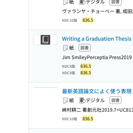
紙
デジタル
図書
ヴァランヤ・チョーベー 著, 成田悠
836.5
NDC10版
Writing a Graduation Thesis 
紙
図書
Jim Smiley
Perceptia Press
2019
836.5
NDC8版
836.5
NDC9版
最新英語論文によく使う表現
紙
デジタル
図書
﨑村耕二 著
創元社
2019.7
<UC81
836.5
NDC10版