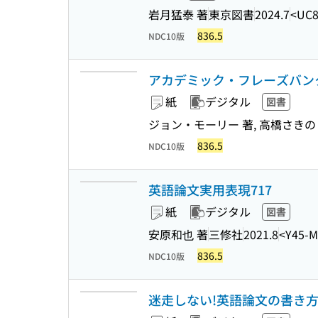
岩月猛泰 著
東京図書
2024.7
<UC8
836.5
NDC10版
アカデミック・フレーズバンク 
紙
デジタル
図書
ジョン・モーリー 著, 高橋さきの 
836.5
NDC10版
英語論文実用表現717
紙
デジタル
図書
安原和也 著
三修社
2021.8
<Y45-M
836.5
NDC10版
迷走しない!英語論文の書き方