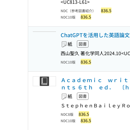
<UC813-L61>
836.5
NDC（参考図書紹介）
836.5
NDC10版
ChatGPTを活用した英語論
紙
図書
西山聖久 著
化学同人
2024.10
<UC
836.5
NDC10版
Ａｃａｄｅｍｉｃ ｗｒｉｔ
ｎｔｓ ６ｔｈ ｅｄ． 〔
紙
図書
ＳｔｅｐｈｅｎＢａｉｌｅｙ
Ｒ
836.5
NDC8版
836.5
NDC10版