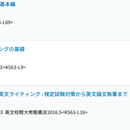
 基本編
-L69>
ングの基礎
3
<KS63-L9>
文ライティング : 検定試験対策から英文論文執筆まで
ス 英文校閲
大修館書店
2016.5
<KS63-L16>