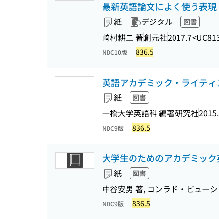
最新英語論文によく使う表現
紙
デジタル
図書
﨑村耕二 著
創元社
2017.7
<UC813
836.5
NDC10版
英語アカデミック・ライティ
紙
図書
一橋大学英語科 編著
研究社
2015.
836.5
NDC9版
大学生のためのアカデミック英
紙
図書
中谷安男 著, コンラド・ビューシ
836.5
NDC9版