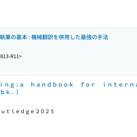
文執筆の基本 : 機械翻訳を併用した最強の手法
813-R11>
ｉｎｇ : ａ ｈａｎｄｂｏｏｋ ｆｏｒ ｉｎｔｅｒ
ｈｂｋ．〕
ｏｕｔｌｅｄｇｅ
２０２５