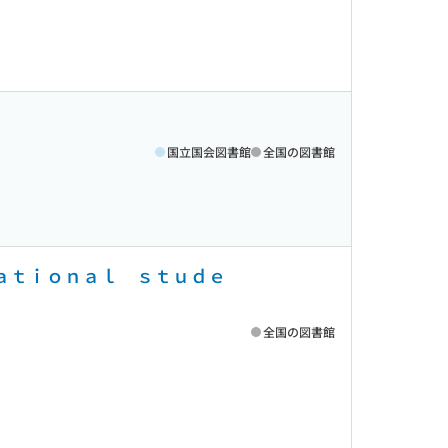
国立国会図書館
全国の図書館
ｎａｔｉｏｎａｌ ｓｔｕｄｅ
全国の図書館