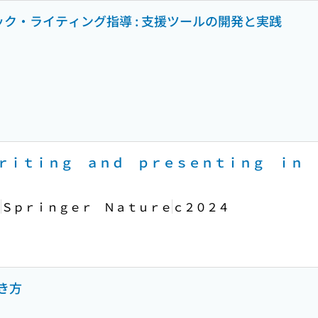
ック・ライティング指導 : 支援ツールの開発と実践
ｒｉｔｉｎｇ ａｎｄ ｐｒｅｓｅｎｔｉｎｇ ｉｎ 
．
Ｓｐｒｉｎｇｅｒ Ｎａｔｕｒｅ
ｃ２０２４
き方