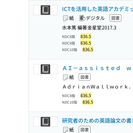
ICTを活用した英語アカデミ
紙
デジタル
図書
水本篤 編著
金星堂
2017.3
836.5
NDC8版
836.5
NDC9版
836.5
NDC10版
ＡＩ－ａｓｓｉｓｔｅｄ ｗ
紙
図書
ＡｄｒｉａｎＷａｌｌｗｏｒｋ
836.5
NDC8版
836.5
NDC10版
研究者のための英語論文の書
紙
図書