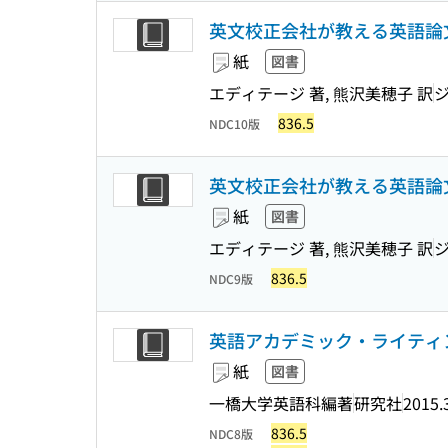
英文校正会社が教える英語論
紙
図書
エディテージ 著, 熊沢美穂子 訳
836.5
NDC10版
英文校正会社が教える英語論文
紙
図書
エディテージ 著, 熊沢美穂子 訳
836.5
NDC9版
英語アカデミック・ライティングの基礎 = E
紙
図書
一橋大学英語科編著
研究社
2015.
836.5
NDC8版