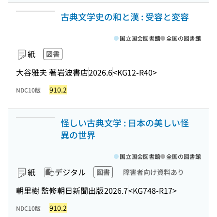
古典文学史の和と漢 : 受容と変容
国立国会図書館
全国の図書館
紙
図書
大谷雅夫 著
岩波書店
2026.6
<KG12-R40>
910.2
NDC10版
怪しい古典文学 : 日本の美しい怪
異の世界
国立国会図書館
全国の図書館
紙
デジタル
図書
障害者向け資料あり
朝里樹 監修
朝日新聞出版
2026.7
<KG748-R17>
910.2
NDC10版