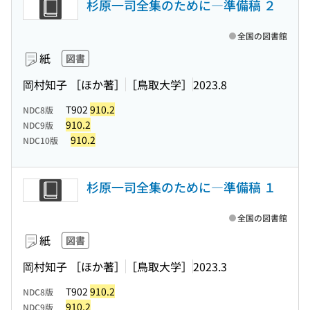
杉原一司全集のために―準備稿 ２
全国の図書館
紙
図書
岡村知子 ［ほか著］
［鳥取大学］
2023.8
T902
910.2
NDC8版
910.2
NDC9版
910.2
NDC10版
杉原一司全集のために―準備稿 １
全国の図書館
紙
図書
岡村知子 ［ほか著］
［鳥取大学］
2023.3
T902
910.2
NDC8版
910.2
NDC9版