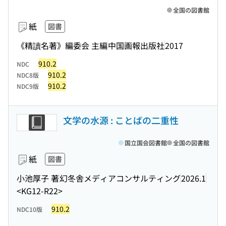
全国の図書館
紙
図書
《精讀名著》編委会 主編
中国画報出版社
2017
910.2
NDC
910.2
NDC8版
910.2
NDC9版
文学の水源 : ことばの二重性
国立国会図書館
全国の図書館
紙
図書
小池厚子 著
幻冬舎メディアコンサルティング
2026.1
<KG12-R22>
910.2
NDC10版