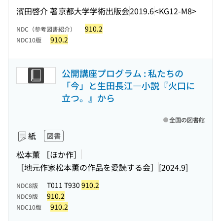
濱田啓介 著
京都大学学術出版会
2019.6
<KG12-M8>
910.2
NDC（参考図書紹介）
910.2
NDC10版
公開講座プログラム : 私たちの
「今」と生田長江―小説『火口に
立つ。』から
全国の図書館
紙
図書
松本薫 ［ほか作］
［地元作家松本薫の作品を愛読する会］
[2024.9]
T011 T930
910.2
NDC8版
910.2
NDC9版
910.2
NDC10版