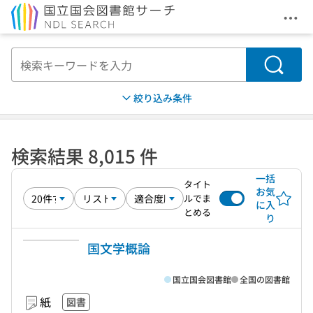
メニ
本文へ移動
検索
絞り込み条件
検索結果 8,015 件
一括
タイト
お気
ルでま
に入
とめる
り
国文学概論
国立国会図書館
全国の図書館
紙
図書