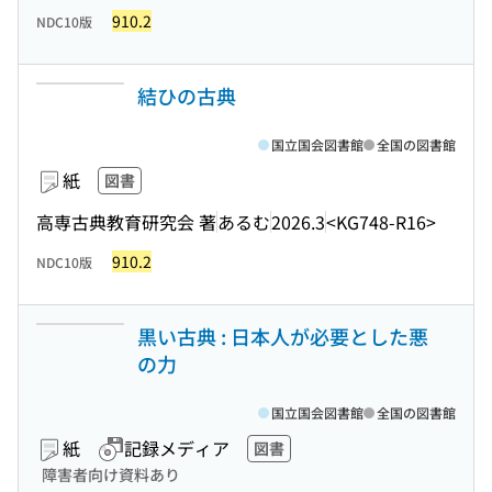
910.2
NDC10版
結ひの古典
国立国会図書館
全国の図書館
紙
図書
高専古典教育研究会 著
あるむ
2026.3
<KG748-R16>
910.2
NDC10版
黒い古典 : 日本人が必要とした悪
の力
国立国会図書館
全国の図書館
紙
記録メディア
図書
障害者向け資料あり