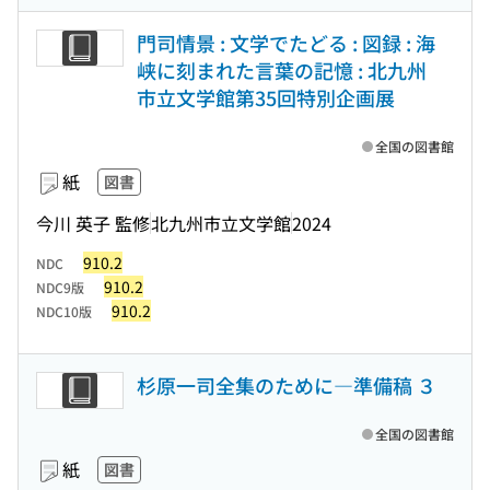
門司情景 : 文学でたどる : 図録 : 海
峡に刻まれた言葉の記憶 : 北九州
市立文学館第35回特別企画展
全国の図書館
紙
図書
今川 英子 監修
北九州市立文学館
2024
910.2
NDC
910.2
NDC9版
910.2
NDC10版
杉原一司全集のために―準備稿 ３
全国の図書館
紙
図書