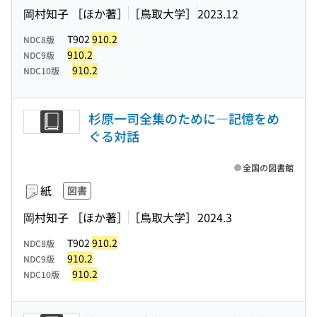
岡村知子 ［ほか著］
［鳥取大学］
2023.12
T902
910.2
NDC8版
910.2
NDC9版
910.2
NDC10版
杉原一司全集のために―記憶をめ
ぐる対話
全国の図書館
紙
図書
岡村知子 ［ほか著］
［鳥取大学］
2024.3
T902
910.2
NDC8版
910.2
NDC9版
910.2
NDC10版