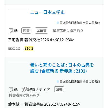
ニュー日本文学史
国立国会図書館
全国の図書館
紙
図書
児童書
障害者向け資料あり
三宅香帆 著
淡交社
2026.4
<KG12-R30>
910.2
NDC10版
老いと死のことば : 日本の古典を
読む (岩波新書 新赤版 ; 2101)
国立国会図書館
全国の図書館
紙
記録メディア
図書
障害者向け資料あり
鈴木健一 著
岩波書店
2026.2
<KG748-R15>