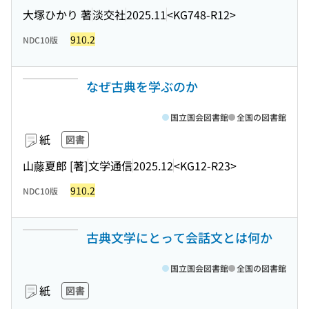
大塚ひかり 著
淡交社
2025.11
<KG748-R12>
910.2
NDC10版
なぜ古典を学ぶのか
国立国会図書館
全国の図書館
紙
図書
山藤夏郎 [著]
文学通信
2025.12
<KG12-R23>
910.2
NDC10版
古典文学にとって会話文とは何か
国立国会図書館
全国の図書館
紙
図書