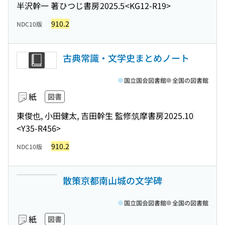
半沢幹一 著
ひつじ書房
2025.5
<KG12-R19>
910.2
NDC10版
古典常識・文学史まとめノート
国立国会図書館
全国の図書館
紙
図書
東俊也, 小田健太, 吉田幹生 監修
筑摩書房
2025.10
<Y35-R456>
910.2
NDC10版
散策京都南山城の文学碑
国立国会図書館
全国の図書館
紙
図書