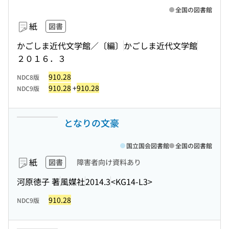
全国の図書館
紙
図書
かごしま近代文学館／〔編〕
かごしま近代文学館
２０１６．３
910.28
NDC8版
910.28
+
910.28
NDC9版
となりの文豪
国立国会図書館
全国の図書館
紙
図書
障害者向け資料あり
河原徳子 著
風媒社
2014.3
<KG14-L3>
910.28
NDC9版