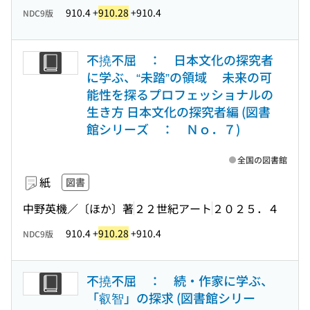
910.4 +
910.28
+910.4
NDC9版
不撓不屈 ： 日本文化の探究者
に学ぶ、“未踏”の領域 未来の可
能性を探るプロフェッショナルの
生き方 日本文化の探究者編 (図書
館シリーズ ： Ｎｏ．７)
全国の図書館
紙
図書
中野英機／〔ほか〕著
２２世紀アート
２０２５．４
910.4 +
910.28
+910.4
NDC9版
不撓不屈 ： 続・作家に学ぶ、
「叡智」の探求 (図書館シリー