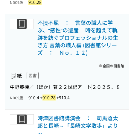
910.28
NDC9版
不撓不屈 ： 言葉の職人に学
ぶ、“感性”の遺産 時を超えて軌
跡を紡ぐプロフェッショナルの生
き方 言葉の職人編 (図書館シリー
ズ ： Ｎｏ．１２)
全国の図書館
紙
図書
中野英機／〔ほか〕著
２２世紀アート
２０２５．８
910.4 +
910.28
+910.4
NDC9版
時津図書館講演会 ： 司馬遼太
郎と長崎～「長崎文学散歩」より
～