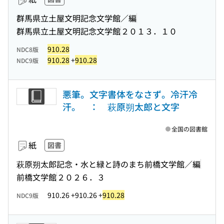
群馬県立土屋文明記念文学館／編
群馬県立土屋文明記念文学館
２０１３．１０
910.28
NDC8版
910.28
+
910.28
NDC9版
悪筆。文字書体をなさず。冷汗冷
汗。 ： 萩原朔太郎と文字
全国の図書館
紙
図書
萩原朔太郎記念・水と緑と詩のまち前橋文学館／編
前橋文学館
２０２６．３
910.26 +910.26 +
910.28
NDC9版