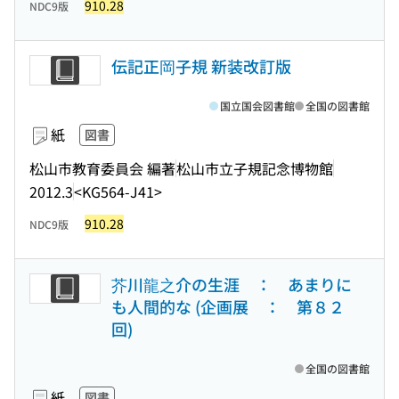
910.28
NDC9版
伝記正岡子規 新装改訂版
国立国会図書館
全国の図書館
紙
図書
松山市教育委員会 編著
松山市立子規記念博物館
2012.3
<KG564-J41>
910.28
NDC9版
芥川龍之介の生涯 ： あまりに
も人間的な (企画展 ： 第８２
回)
全国の図書館
紙
図書