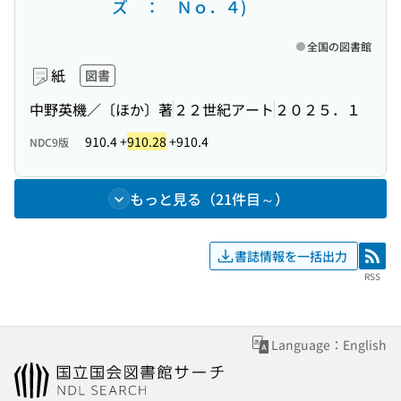
ズ ： Ｎｏ．４)
全国の図書館
紙
図書
中野英機／〔ほか〕著
２２世紀アート
２０２５．１
910.4 +
910.28
+910.4
NDC9版
もっと見る（21件目～）
書誌情報を一括出力
RSS
RSS
Language：English