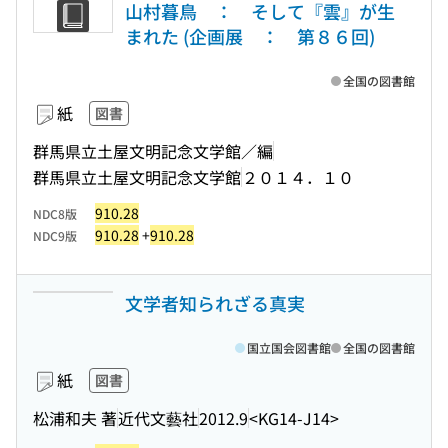
山村暮鳥 ： そして『雲』が生
まれた (企画展 ： 第８６回)
全国の図書館
紙
図書
群馬県立土屋文明記念文学館／編
群馬県立土屋文明記念文学館
２０１４．１０
910.28
NDC8版
910.28
+
910.28
NDC9版
文学者知られざる真実
国立国会図書館
全国の図書館
紙
図書
松浦和夫 著
近代文藝社
2012.9
<KG14-J14>