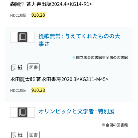
森岡浩 著
丸善出版
2024.4
<KG14-R1>
910.28
NDC10版
挽歌無常 : 与えてくれたものの大
事さ
国立国会図書館
全国の図書館
紙
図書
永田龍太郎 著
永田書房
2020.3
<KG311-M45>
910.28
NDC10版
オリンピックと文学者 : 特別展
全国の図書館
紙
図書