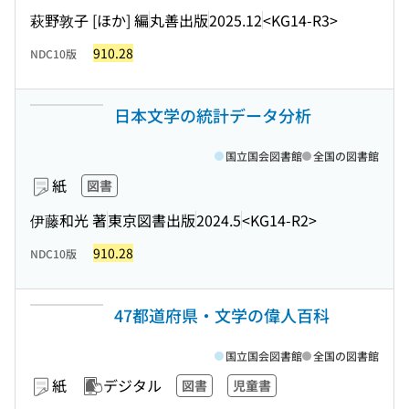
萩野敦子 [ほか] 編
丸善出版
2025.12
<KG14-R3>
910.28
NDC10版
日本文学の統計データ分析
国立国会図書館
全国の図書館
紙
図書
伊藤和光 著
東京図書出版
2024.5
<KG14-R2>
910.28
NDC10版
47都道府県・文学の偉人百科
国立国会図書館
全国の図書館
紙
デジタル
図書
児童書