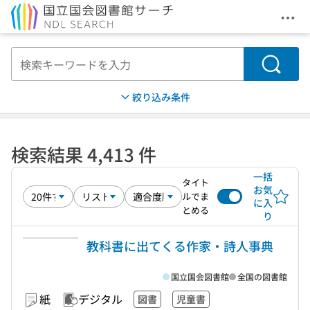
メニ
本文へ移動
検索
絞り込み条件
検索結果 4,413 件
一括
タイト
お気
ルでま
に入
とめる
り
教科書に出てくる作家・詩人事典
国立国会図書館
全国の図書館
紙
デジタル
図書
児童書