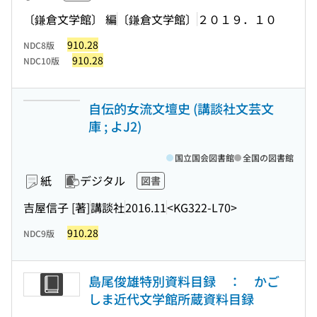
〔鎌倉文学館〕 編
〔鎌倉文学館〕
２０１９．１０
910.28
NDC8版
910.28
NDC10版
自伝的女流文壇史 (講談社文芸文
庫 ; よJ2)
国立国会図書館
全国の図書館
紙
デジタル
図書
吉屋信子 [著]
講談社
2016.11
<KG322-L70>
910.28
NDC9版
島尾俊雄特別資料目録 ： かご
しま近代文学館所蔵資料目録