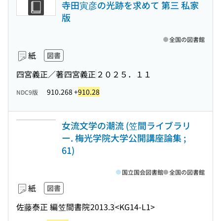
寺田寅彦の光跡を求めて 第三 私家
版
全国の図書館
紙
図書
四宮義正／著
四宮義正
２０２５．１１
910.268 +
910.28
NDC9版
女流文学の潮流 (笠間ライブラリ
ー. 梅光学院大学公開講座論集 ;
61)
国立国会図書館
全国の図書館
紙
図書
佐藤泰正 編
笠間書院
2013.3
<KG14-L1>