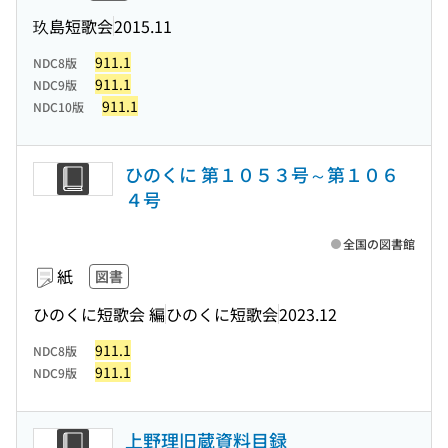
玖島短歌会
2015.11
911.1
NDC8版
911.1
NDC9版
911.1
NDC10版
ひのくに 第１０５３号～第１０６
４号
全国の図書館
紙
図書
ひのくに短歌会 編
ひのくに短歌会
2023.12
911.1
NDC8版
911.1
NDC9版
上野理旧蔵資料目録