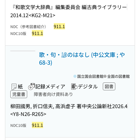
『和歌文学大辞典』編集委員会 編
古典ライブラリー
2014.12
<KG2-M21>
911.1
NDC（参考図書紹介）
911.1
NDC10版
歌・句・諺のはなし (中公文庫 ; や
68-3)
国立国会図書館
全国の図書館
紙
記録メディア
デジタル
図書
児童書
障害者向け資料あり
柳田國男, 折口信夫, 高浜虚子 著
中央公論新社
2026.4
<Y8-N26-R265>
911.1
NDC10版