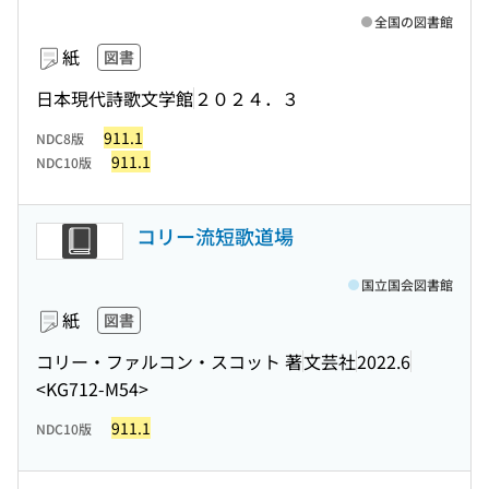
全国の図書館
紙
図書
日本現代詩歌文学館
２０２４．３
911.1
NDC8版
911.1
NDC10版
コリー流短歌道場
国立国会図書館
紙
図書
コリー・ファルコン・スコット 著
文芸社
2022.6
<KG712-M54>
911.1
NDC10版