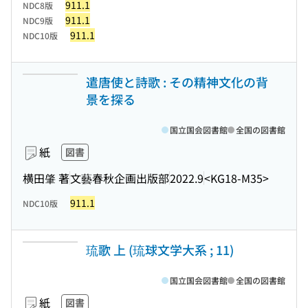
911.1
NDC8版
911.1
NDC9版
911.1
NDC10版
遣唐使と詩歌 : その精神文化の背
景を探る
国立国会図書館
全国の図書館
紙
図書
横田肇 著
文藝春秋企画出版部
2022.9
<KG18-M35>
911.1
NDC10版
琉歌 上 (琉球文学大系 ; 11)
国立国会図書館
全国の図書館
紙
図書