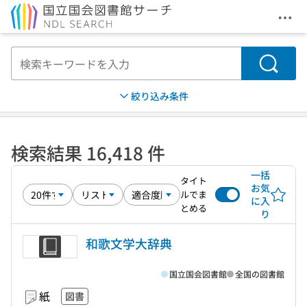
メニ
本文へ移動
検索
絞り込み条件
検索結果 16,418 件
一括
タイト
お気
ルでま
に入
とめる
り
和歌文学大辞典
国立国会図書館
全国の図書館
紙
図書