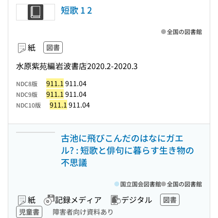
短歌 1 2
全国の図書館
紙
図書
水原紫苑編
岩波書店
2020.2-2020.3
911.1
911.04
NDC8版
911.1
911.04
NDC9版
911.1
911.04
NDC10版
古池に飛びこんだのはなにガエ
ル? : 短歌と俳句に暮らす生き物の
不思議
国立国会図書館
全国の図書館
紙
記録メディア
デジタル
図書
児童書
障害者向け資料あり