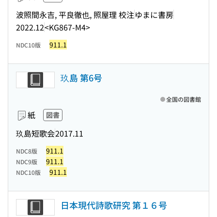
波照間永吉, 平良徹也, 照屋理 校注
ゆまに書房
2022.12
<KG867-M4>
911.1
NDC10版
玖島 第6号
全国の図書館
紙
図書
玖島短歌会
2017.11
911.1
NDC8版
911.1
NDC9版
911.1
NDC10版
日本現代詩歌研究 第１６号