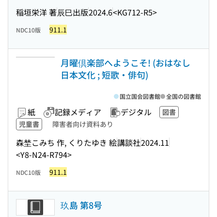
稲垣栄洋 著
辰巳出版
2024.6
<KG712-R5>
911.1
NDC10版
月曜倶楽部へようこそ! (おはなし
日本文化 ; 短歌・俳句)
国立国会図書館
全国の図書館
紙
記録メディア
デジタル
図書
児童書
障害者向け資料あり
森埜こみち 作, くりたゆき 絵
講談社
2024.11
<Y8-N24-R794>
911.1
NDC10版
玖島 第8号