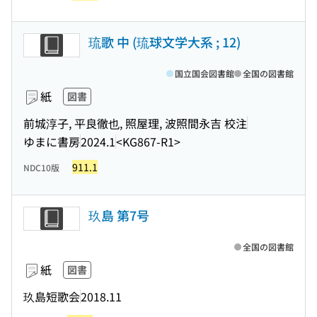
琉歌 中 (琉球文学大系 ; 12)
国立国会図書館
全国の図書館
紙
図書
前城淳子, 平良徹也, 照屋理, 波照間永吉 校注
ゆまに書房
2024.1
<KG867-R1>
911.1
NDC10版
玖島 第7号
全国の図書館
紙
図書
玖島短歌会
2018.11