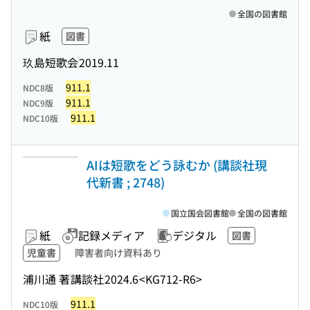
全国の図書館
紙
図書
玖島短歌会
2019.11
911.1
NDC8版
911.1
NDC9版
911.1
NDC10版
AIは短歌をどう詠むか (講談社現
代新書 ; 2748)
国立国会図書館
全国の図書館
紙
記録メディア
デジタル
図書
児童書
障害者向け資料あり
浦川通 著
講談社
2024.6
<KG712-R6>
911.1
NDC10版