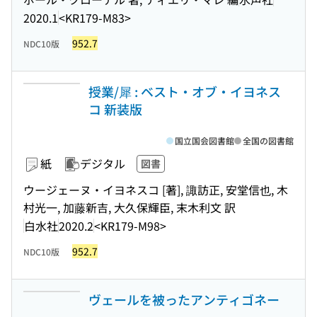
2020.1
<KR179-M83>
952.7
NDC10版
授業/犀 : ベスト・オブ・イヨネス
コ 新装版
国立国会図書館
全国の図書館
紙
デジタル
図書
ウージェーヌ・イヨネスコ [著], 諏訪正, 安堂信也, 木
村光一, 加藤新吉, 大久保輝臣, 末木利文 訳
白水社
2020.2
<KR179-M98>
952.7
NDC10版
ヴェールを被ったアンティゴネー