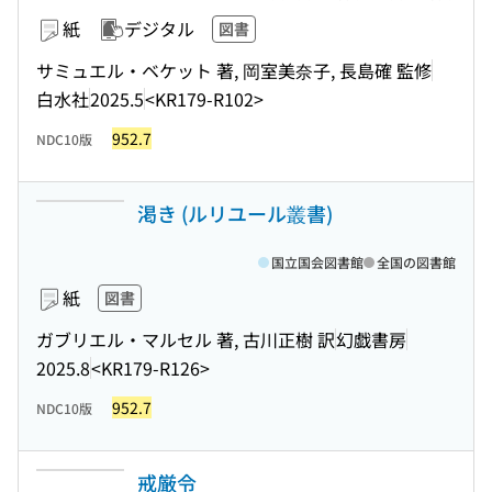
紙
デジタル
図書
サミュエル・ベケット 著, 岡室美奈子, 長島確 監修
白水社
2025.5
<KR179-R102>
952.7
NDC10版
渇き (ルリユール叢書)
国立国会図書館
全国の図書館
紙
図書
ガブリエル・マルセル 著, 古川正樹 訳
幻戯書房
2025.8
<KR179-R126>
952.7
NDC10版
戒厳令