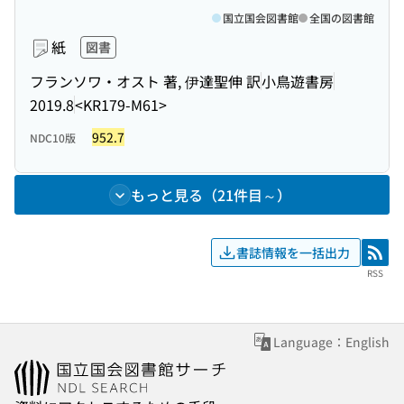
国立国会図書館
全国の図書館
紙
図書
フランソワ・オスト 著, 伊達聖伸 訳
小鳥遊書房
2019.8
<KR179-M61>
952.7
NDC10版
もっと見る（21件目～）
書誌情報を一括出力
RSS
RSS
Language：English