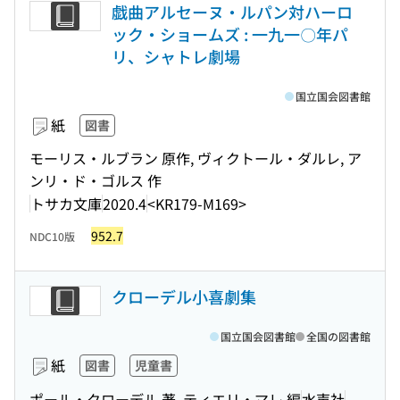
戯曲アルセーヌ・ルパン対ハーロ
ック・ショームズ : 一九一〇年パ
リ、シャトレ劇場
国立国会図書館
紙
図書
モーリス・ルブラン 原作, ヴィクトール・ダルレ, ア
ンリ・ド・ゴルス 作
トサカ文庫
2020.4
<KR179-M169>
952.7
NDC10版
クローデル小喜劇集
国立国会図書館
全国の図書館
紙
図書
児童書
ポール・クローデル 著, ティエリ・マレ 編
水声社