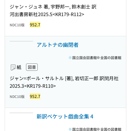
ジャン・ジュネ 著, 宇野邦一, 鈴木創士 訳
河出書房新社
2025.5
<KR179-R112>
952.7
NDC10版
アルトナの幽閉者
国立国会図書館
全国の図書館
紙
図書
ジャン=ポール・サルトル [著], 岩切正一郎 訳
閏月社
2025.3
<KR179-R110>
952.7
NDC10版
新訳ベケット戯曲全集 4
国立国会図書館
全国の図書館