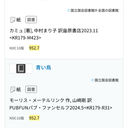
国立国会図書館
全国の図書館
紙
図書
カミュ [著], 中村まり子 訳
藤原書店
2023.11
<KR179-M423>
952.7
NDC10版
青い鳥
国立国会図書館
紙
図書
モーリス・メーテルリンク 作, 山崎剛 訳
PUBFUNパブ・ファンセルフ
2024.5
<KR179-R31>
952.7
NDC10版