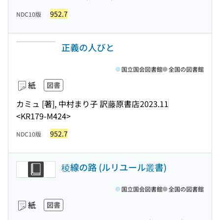
952.7
NDC10版
正義の人びと
国立国会図書館
全国の図書館
紙
図書
カミュ [著], 中村まり子 訳
藤原書店
2023.11
<KR179-M424>
952.7
NDC10版
稜線の路 (ルリユール叢書)
国立国会図書館
全国の図書館
紙
図書