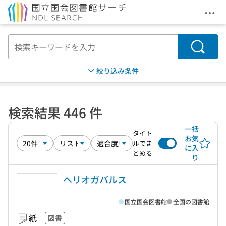
メニ
本文へ移動
検索
絞り込み条件
検索結果 446 件
一括
タイト
お気
ルでま
に入
とめる
り
ヘリオガバルス
国立国会図書館
全国の図書館
紙
図書