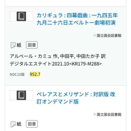
カリギュラ : 四幕戯曲 : 一九四五年
九月二十六日エベルトー劇場初演
国立国会図書館
紙
図書
アルベール・カミュ 作, 中田平, 中田たか子 訳
デジタルエステイト
2021.10
<KR179-M288>
952.7
NDC10版
ペレアスとメリザンド : 対訳版 改
訂オンデマンド版
国立国会図書館
紙
図書