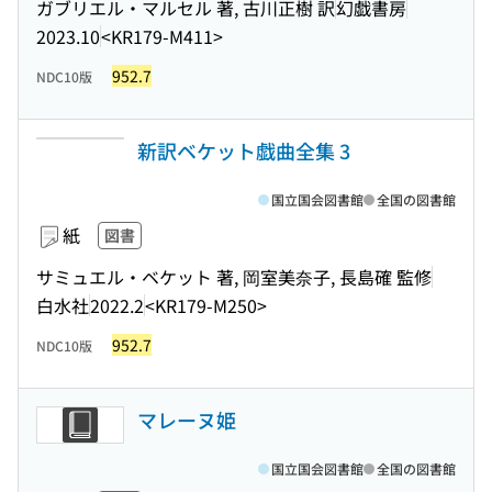
ガブリエル・マルセル 著, 古川正樹 訳
幻戯書房
2023.10
<KR179-M411>
952.7
NDC10版
新訳ベケット戯曲全集 3
国立国会図書館
全国の図書館
紙
図書
サミュエル・ベケット 著, 岡室美奈子, 長島確 監修
白水社
2022.2
<KR179-M250>
952.7
NDC10版
マレーヌ姫
国立国会図書館
全国の図書館