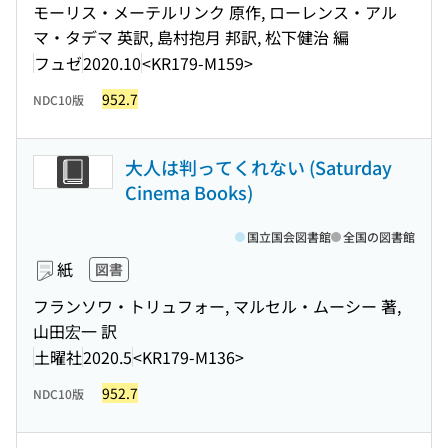
モーリス・メーテルリンク 原作, ローレンス・アル
マ・タデマ 英訳, 島村抱月 邦訳, 松下健治 編
フュゼ
2020.10
<KR179-M159>
952.7
NDC10版
大人は判ってくれない (Saturday
Cinema Books)
国立国会図書館
全国の図書館
紙
図書
フランソワ・トリュフォー, マルセル・ムーシー 著,
山田宏一 訳
土曜社
2020.5
<KR179-M136>
952.7
NDC10版