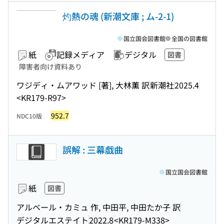
灼熱の魂 (新潮文庫 ; ム-2-1)
国立国会図書館
全国の図書館
紙
記録メディア
デジタル
図書
障害者向け資料あり
ワジディ・ムアワッド [著], 大林薫 訳
新潮社
2025.4
<KR179-R97>
952.7
NDC10版
誤解 : 三幕戯曲
国立国会図書館
紙
図書
アルベール・カミュ 作, 中田平, 中田たか子 訳
デジタルエステイト
2022.8
<KR179-M338>