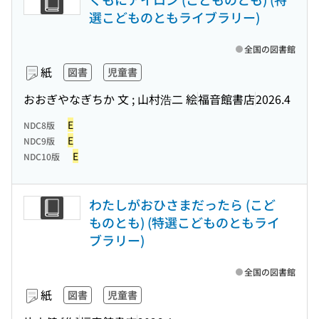
選こどものともライブラリー)
全国の図書館
紙
図書
児童書
おおぎやなぎちか 文 ; 山村浩二 絵
福音館書店
2026.4
E
NDC8版
E
NDC9版
E
NDC10版
わたしがおひさまだったら (こど
ものとも) (特選こどものともライ
ブラリー)
全国の図書館
紙
図書
児童書