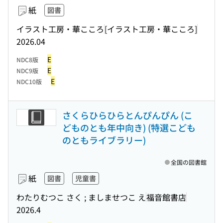
紙
図書
イラスト工房・華こころ
[イラスト工房・華こころ]
2026.04
E
NDC8版
E
NDC9版
E
NDC10版
さくらひらひらとんぴんぴん (こ
どものとも年中向き) (特選こども
のともライブラリー)
全国の図書館
紙
図書
児童書
わたりむつこ さく ; ましませつこ え
福音館書店
2026.4