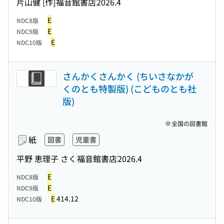
片山健 [作]
福音館書店
2026.4
E
NDC8版
E
NDC9版
E
NDC10版
さんかくさんかく (ちいさなかが
くのとも特製版) (こどものとも社
版)
全国の図書館
紙
図書
児童書
平野 恵理子 さく
福音館書店
2026.4
E
NDC8版
E
NDC9版
E
414.12
NDC10版