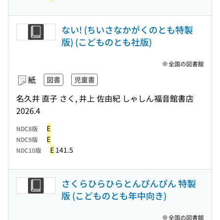
ない! (ちいさなかがくのとも特製
版) (こどものとも社版)
全国の図書館
紙
図書
児童書
名久井 直子 さく, 井上 佐由紀 しゃしん
福音館書店
2026.4
E
NDC8版
E
NDC9版
E
141.5
NDC10版
さくらひらひらとんぴんぴん 特製
版 (こどものとも年中向き)
全国の図書館