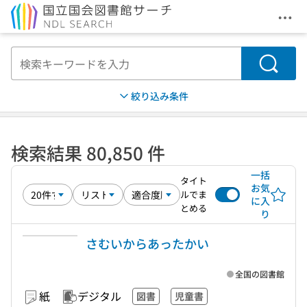
メニ
本文へ移動
検索
絞り込み条件
検索結果 80,850 件
一括
タイト
お気
ルでま
に入
とめる
り
さむいからあったかい
全国の図書館
紙
デジタル
図書
児童書