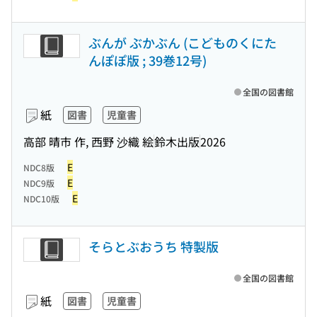
ぶんが ぶかぶん (こどものくにた
んぽぽ版 ; 39巻12号)
全国の図書館
紙
図書
児童書
高部 晴市 作, 西野 沙織 絵
鈴木出版
2026
E
NDC8版
E
NDC9版
E
NDC10版
そらとぶおうち 特製版
全国の図書館
紙
図書
児童書