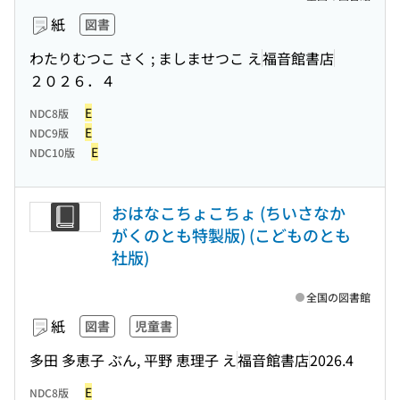
紙
図書
わたりむつこ さく ; ましませつこ え
福音館書店
２０２６．４
E
NDC8版
E
NDC9版
E
NDC10版
おはなこちょこちょ (ちいさなか
がくのとも特製版) (こどものとも
社版)
全国の図書館
紙
図書
児童書
多田 多恵子 ぶん, 平野 恵理子 え
福音館書店
2026.4
E
NDC8版