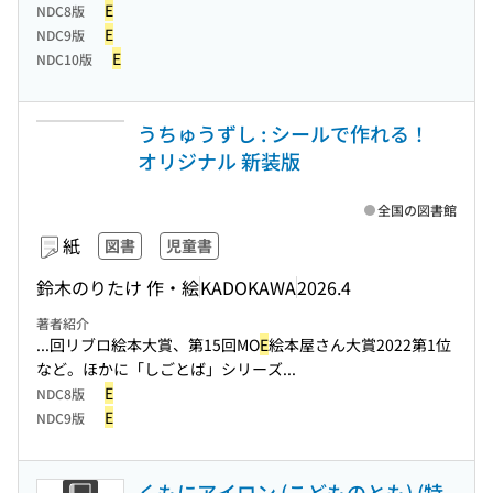
E
NDC8版
E
NDC9版
E
NDC10版
うちゅうずし : シールで作れる！
オリジナル 新装版
全国の図書館
紙
図書
児童書
鈴木のりたけ 作・絵
KADOKAWA
2026.4
著者紹介
...回リブロ絵本大賞、第15回MO
E
絵本屋さん大賞2022第1位
など。ほかに「しごとば」シリーズ...
E
NDC8版
E
NDC9版
くもにアイロン (こどものとも) (特