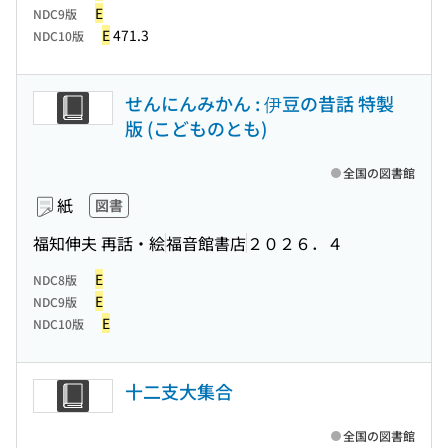
E
NDC9版
E
471.3
NDC10版
せんにんみかん : 伊豆の昔話 特製
版 (こどものとも)
全国の図書館
紙
図書
福知伸夫 再話・絵
福音館書店
２０２６．４
E
NDC8版
E
NDC9版
E
NDC10版
十二支大集合
全国の図書館