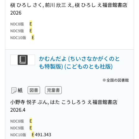
槇 ひろし さく, 前川 欣三 え, 槇 ひろし え
福音館書店
2026
E
NDC8版
E
NDC9版
E
NDC10版
かむんだよ (ちいさなかがくのと
も特製版) (こどものとも社版)
全国の図書館
紙
図書
児童書
小野寺 悦子 ぶん, はた こうしろう え
福音館書店
2026.4
E
NDC8版
E
NDC9版
E
491.343
NDC10版