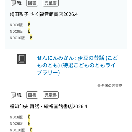
紙
図書
児童書
鍋田敬子 さく
福音館書店
2026.4
E
NDC8版
E
NDC9版
E
NDC10版
せんにんみかん : 伊豆の昔話 (こど
ものとも) (特選こどものともライ
ブラリー)
全国の図書館
紙
図書
児童書
福知伸夫 再話・絵
福音館書店
2026.4
E
NDC8版
E
NDC9版
E
NDC10版