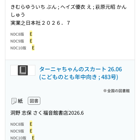
きむらゆういち ぶん ; ヘイズ優衣 え ; 萩原元昭 かん
しゅう
実業之日本社
２０２６．７
E
NDC8版
E
NDC9版
E
NDC10版
ターニャちゃんのスカート 26.06
(こどものとも年中向き ; 483号)
全国の図書館
紙
図書
洞野 志保 さく
福音館書店
2026.6
E
NDC8版
E
NDC9版
E
NDC10版