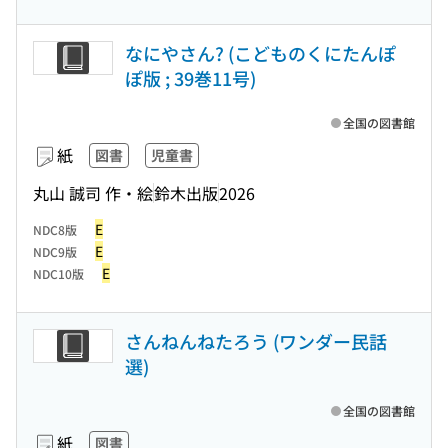
なにやさん? (こどものくにたんぽ
ぽ版 ; 39巻11号)
全国の図書館
紙
図書
児童書
丸山 誠司 作・絵
鈴木出版
2026
E
NDC8版
E
NDC9版
E
NDC10版
さんねんねたろう (ワンダー民話
選)
全国の図書館
紙
図書