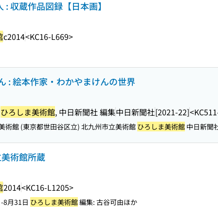
人 : 収蔵作品図録【日本画】
館
c2014
<KC16-L669>
 : 絵本作家・わかやまけんの世界
,
ひろしま美術館
, 中日新聞社 編集
中日新聞社
[2021-22]
<KC511
 世田谷美術館 (東京都世田谷区立) 北九州市立美術館
ひろしま美術館
中日新聞
市立美術館所蔵
館
2014
<KC16-L1205>
日-8月31日
ひろしま美術館
編集: 古谷可由ほか