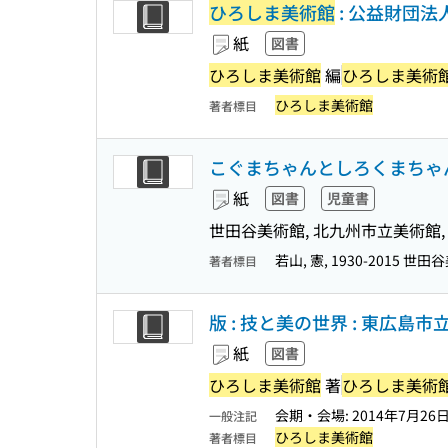
ひろしま美術館
: 公益財団法
紙
図書
ひろしま美術館
編
ひろしま美術
ひろしま美術館
著者標目
こぐまちゃんとしろくまちゃん
紙
図書
児童書
世田谷美術館, 北九州市立美術館
若山, 憲, 1930-2015
著者標目
版 : 技と美の世界 : 東広島
紙
図書
ひろしま美術館
著
ひろしま美術
会期・会場: 2014年7月26
一般注記
ひろしま美術館
著者標目