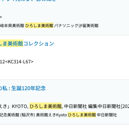
>
1916 岐阜県美術館
ひろしま美術館
パナソニック汐留美術館
しま美術館
コレクション
.12
<KC314-L67>
私 : 生誕120年記念
き」KYOTO,
ひろしま美術館
, 中日新聞社 編集
中日新聞社
[20
 荻須記念美術館 (稲沢市) 美術館えきKyoto
ひろしま美術館
中日新聞社