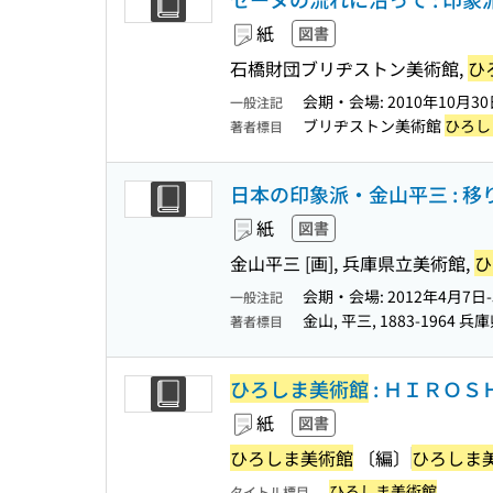
紙
図書
石橋財団ブリヂストン美術館,
ひ
会期・会場: 2010年10月
一般注記
ブリヂストン美術館
ひろし
著者標目
日本の印象派・金山平三 : 移りゆく時
紙
図書
金山平三 [画], 兵庫県立美術館,
ひ
会期・会場: 2012年4月7
一般注記
金山, 平三, 1883-1964
著者標目
ひろしま美術館
: ＨＩＲＯ
紙
図書
ひろしま美術館
〔編〕
ひろしま
ひろしま美術館
タイトル標目