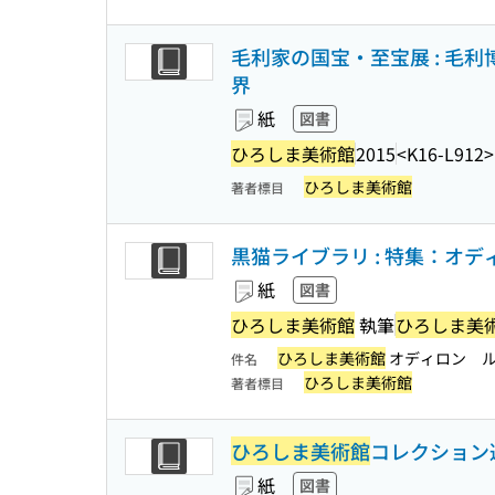
毛利家の国宝・至宝展 : 毛
界
紙
図書
ひろしま美術館
2015
<K16-L912>
ひろしま美術館
著者標目
黒猫ライブラリ : 特集：オデ
紙
図書
ひろしま美術館
執筆
ひろしま美
ひろしま美術館
オディロン 
件名
ひろしま美術館
著者標目
ひろしま美術館
コレクション
紙
図書