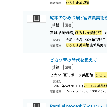
ひろしま美術館
著者標目
絵本のひみつ展 : 宮城県美
紙
図書
宮城県美術館,
ひろしま美術館
,
会期・会場: 2024年7月6日
一般注記
ひろしま美術館
宮城県美術
著者標目
ピカソ青の時代を超えて
紙
図書
ピカソ [画], ポーラ美術館,
ひろし
一般注記
...-2023年5月28日(日)
ひろしま美術
Picasso, Pablo, 1881-
著者標目
Parallel modeオディロン