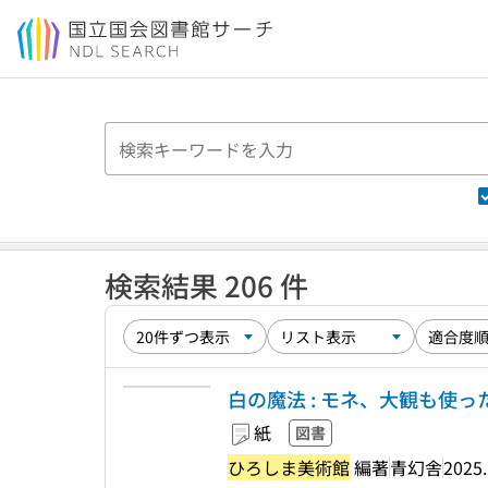
本文へ移動
検索結果 206 件
白の魔法 : モネ、大観も使
紙
図書
ひろしま美術館
編著
青幻舎
2025