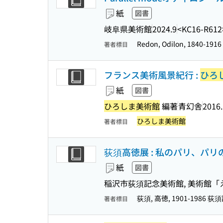
紙
図書
岐阜県美術館
2024.9
<KC16-R612
Redon, Odilon, 1840-
著者標目
フランス美術風景紀行 :
ひろ
紙
図書
ひろしま美術館
編著
青幻舎
2016
ひろしま美術館
著者標目
荻須高徳展 : 私のパリ、パリの
紙
図書
稲沢市荻須記念美術館, 美術館「え
荻須, 高徳, 1901-1986
著者標目