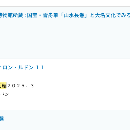
利博物館所蔵 : 国宝・雪舟筆「山水長巻」と大名文化で
ィロン・ルドン １１
術館
２０２５．３
ルドン
選