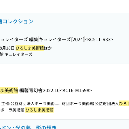
術館コレクション
 キュレイターズ 編集
キュレイターズ
[2024]
<KC511-R33>
-8月18日
ひろしま美術館
ほか
館 キュレイターズ
ま美術館
編著
青幻舎
2022.10
<KC16-M1598>
館
主催:公益財団法人ポーラ美術...
...財団ポーラ美術館 公益財団法人
ひろ
1973 ポーラ美術館
ひろしま美術館
・ルドン : 光の夢、影の輝き