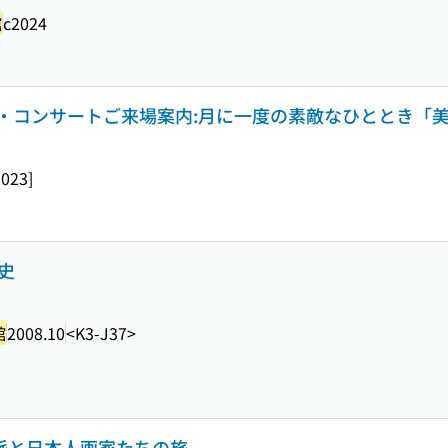
館
c2024
・コンサートご来場案内:月に一度の素敵なひととき「
2023]
年史
館
2008.10
<K3-J37>
象派と日本人画家たちの旅