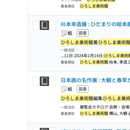
ひろしま美術館
著者標目
柿本幸造展 : ひだまりの絵本
紙
図書
ひろしま美術館
著
ひろしま美術
一般注記
...11日-2024年1月14日:
ひろしま美術
ひろしま美術館
柿本, 幸造
著者標目
日本画の名作展 : 大観と春
紙
図書
ひろしま美術館
編集
ひろしま美
展覧会カタログ 会期・会場: 2
一般注記
ひろしま美術館
横山, 大観 
著者標目