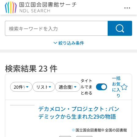
メニ
本文へ移動
検索
絞り込み条件
検索結果 23 件
一括
タイト
お気
ルでま
に入
とめる
り
デカメロン・プロジェクト : パン
デミックから生まれた29の物語
国立国会図書館
全国の図書館