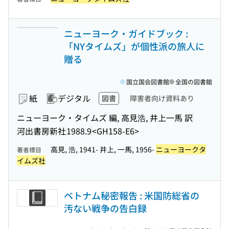
ニューヨーク・ガイドブック :
「NYタイムズ」が個性派の旅人に
贈る
国立国会図書館
全国の図書館
紙
デジタル
図書
障害者向け資料あり
ニューヨーク・タイムズ 編, 高見浩, 井上一馬 訳
河出書房新社
1988.9
<GH158-E6>
高見, 浩, 1941- 井上, 一馬, 1956-
ニューヨークタ
著者標目
イムズ社
ベトナム秘密報告 : 米国防総省の
汚ない戦争の告白録