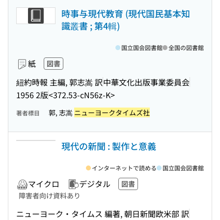
時事与現代教育 (現代国民基本知
識叢書 ; 第4輯)
国立国会図書館
全国の図書館
紙
図書
紐約時報 主編, 郭志嵩 訳
中華文化出版事業委員会
1956 2版
<372.53-cN56z-K>
郭, 志嵩
ニューヨークタイムズ社
著者標目
現代の新聞 : 製作と意義
インターネットで読める
国立国会図書館
マイクロ
デジタル
図書
障害者向け資料あり
ニューヨーク・タイムス 編著, 朝日新聞欧米部 訳