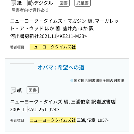
紙
デジタル
図書
児童書
障害者向け資料あり
ニューヨーク・タイムズ・マガジン 編, マーガレッ
ト・アトウッド ほか 著, 藤井光 ほか 訳
河出書房新社
2021.11
<KE211-M33>
ニューヨークタイムズ社
著者標目
オバマ : 希望への道
国立国会図書館
全国の図書館
紙
図書
ニューヨーク・タイムズ 編, 三浦俊章 訳
岩波書店
2009.11
<AU-251-J24>
ニューヨークタイムズ社
三浦, 俊章, 1957-
著者標目