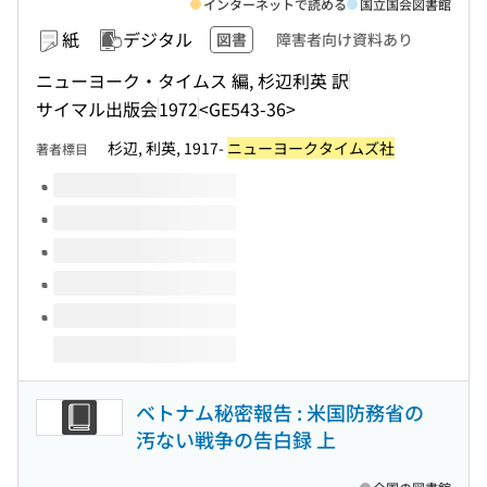
インターネットで読める
国立国会図書館
紙
デジタル
図書
障害者向け資料あり
ニューヨーク・タイムス 編, 杉辺利英 訳
サイマル出版会
1972
<GE543-36>
杉辺, 利英, 1917-
ニューヨークタイムズ社
著者標目
このタイトルの巻号
ベトナム秘密報告 : 米国防務省の
汚ない戦争の告白録 上