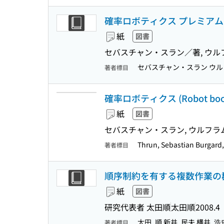
確率ロボティクス プレミア
紙
図書
セバスチャン・スラン／著, ウル
セバスチャン・スラン ウ
著者標目
確率ロボティクス (Robot boo
紙
図書
セバスチャン・スラン, ウルフラム
Thrun, Sebastian Burgard,
著者標目
順序制約を有する複数作業の
紙
図書
研究代表者 太田順
太田順
2008.4
太田, 順 新井, 民夫 横井, 
著者標目