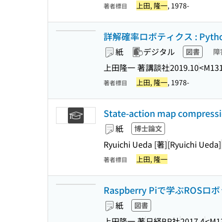
上田, 隆一
, 1978-
著者標目
詳解確率ロボティクス : Py
紙
デジタル
図書
障
上田隆一 著
講談社
2019.10
<M13
上田, 隆一
, 1978-
著者標目
State-action map compressi
紙
博士論文
Ryuichi Ueda [著]
[Ryuichi Ueda]
上田, 隆一
著者標目
Raspberry Piで学ぶROS
紙
図書
上田隆一 著
日経BP社
2017.4
<M1