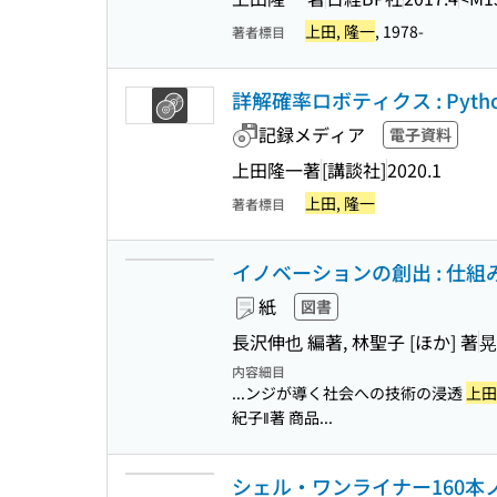
上田, 隆一
, 1978-
著者標目
詳解確率ロボティクス : Py
記録メディア
電子資料
上田隆一著
[講談社]
2020.1
上田, 隆一
著者標目
イノベーションの創出 : 仕組
紙
図書
長沢伸也 編著, 林聖子 [ほか] 著
晃
内容細目
...ンジが導く社会への技術の浸透
上田
紀子‖著 商品...
シェル・ワンライナー160本ノック :