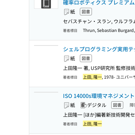
確率ロボティクス プレミア
紙
図書
セバスチャン・スラン, ウルフラ
Thrun, Sebastian Burgard,
著者標目
シェルプログラミング実用テクニック 
紙
図書
上田隆一 著, USP研究所 監修
技
上田, 隆一
, 1978- ユ
著者標目
ISO 14000s環境マネジメントシ
紙
デジタル
図書
障
上田隆一 [ほか]編著
新技術開発セ
上田, 隆一
著者標目