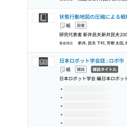
状態行動地図の圧縮による戦
紙
図書
研究代表者 新井民夫
新井民夫
200
新井, 民夫 下村, 芳樹 太田, 
著者標目
日本ロボット学会誌 : ロボ學
紙
雑誌
雑誌タイトル
日本ロボット学会 編
日本ロボッ
このタイトルの巻号