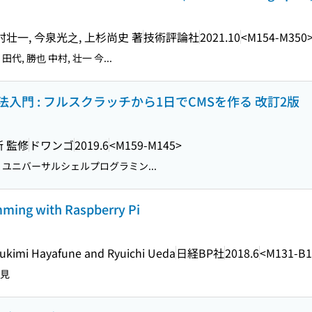
村壮一, 今泉光之, 上杉尚史 著
技術評論社
2021.10
<M154-M350
宏 田代, 勝也 中村, 壮一 今...
門 : フルスクラッチから1日でCMSを作る 改訂2版
所 監修
ドワンゴ
2019.6
<M159-M145>
, 大地 ユニバーサルシェルプログラミン...
ming with Raspberry Pi
Yukimi Hayafune and Ryuichi Ueda
日経BP社
2018.6
<M131-B1
紀見