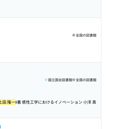
全国の図書館
国立国会図書館
全国の図書館
上田 隆一
‖著 感性工学におけるイノベーション 小澤 真
)