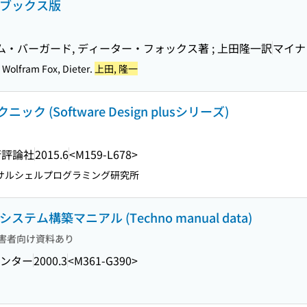
ムブックス版
ム・バーガード, ディーター・フォックス著 ; 上田隆一訳
マイナ
 Wolfram Fox, Dieter.
上田, 隆一
(Software Design plusシリーズ)
術評論社
2015.6
<M159-L678>
ニバーサルシェルプログラミング研究所
ステム構築マニアル (Techno manual data)
害者向け資料あり
ンター
2000.3
<M361-G390>