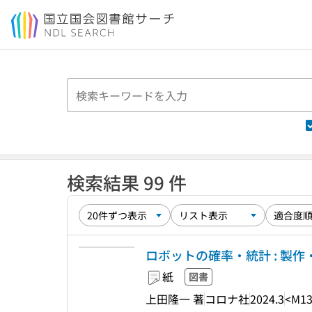
本文へ移動
検索結果 99 件
ロボットの確率・統計 : 製
紙
図書
上田隆一 著
コロナ社
2024.3
<M13