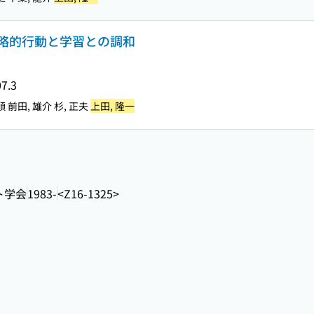
略的行動と学習との調和
7.3
順 前田, 雄介 杉, 正夫
上田, 隆一
ト学会
1983-
<Z16-1325>