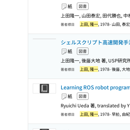
紙
図書
上田隆一, 山田泰宏, 田代勝也, 中
上田, 隆一
, 1978- 山田, 泰
著者標目
シェルスクリプト高速開発手法入
紙
図書
上田隆一, 後藤大地 著, USP研究
上田, 隆一
, 1978- 後藤
著者標目
Learning ROS robot program
紙
図書
Ryuichi Ueda 著, translated by 
上田, 隆一
, 1978- 早舩, 由
著者標目