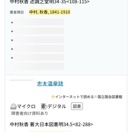
中村秋香 述
誠之堂
明34-35
<108-115>
中村, 秋香, 1841-1910
著者標目
このタイトルの巻号
志太温泉誌
インターネットで読める
国立国会図書館
マイクロ
デジタル
図書
障害者向け資料あり
中村秋香 著
大日本図書
明34.5
<82-288>