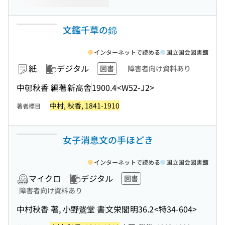
文鑑千草の錦
インターネットで読める
国立国会図書館
紙
デジタル
図書
障害者向け資料あり
中邨秋香 編著
新高舎
1900.4
<W52-J2>
中村, 秋香, 1841-1910
著者標目
女子消息文の手ほどき
インターネットで読める
国立国会図書館
マイクロ
デジタル
図書
障害者向け資料あり
中村秋香 著, 小野鵞堂 書
文栄閣
明36.2
<特34-604>