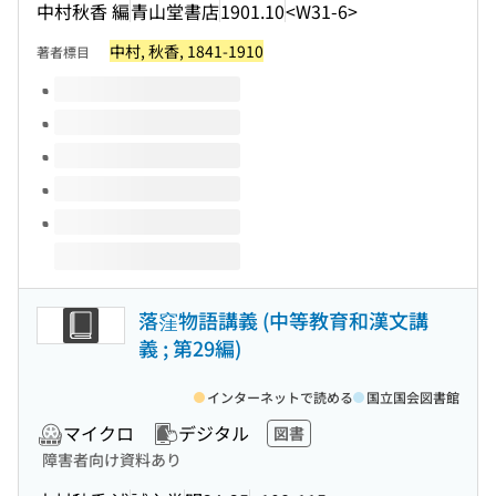
中村秋香 編
青山堂書店
1901.10
<W31-6>
中村, 秋香, 1841-1910
著者標目
このタイトルの巻号
落窪物語講義 (中等教育和漢文講
義 ; 第29編)
インターネットで読める
国立国会図書館
マイクロ
デジタル
図書
障害者向け資料あり