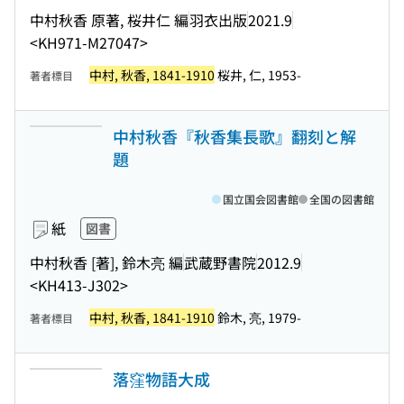
中村秋香 原著, 桜井仁 編
羽衣出版
2021.9
<KH971-M27047>
中村, 秋香, 1841-1910
桜井, 仁, 1953-
著者標目
中村秋香『秋香集長歌』翻刻と解
題
国立国会図書館
全国の図書館
紙
図書
中村秋香 [著], 鈴木亮 編
武蔵野書院
2012.9
<KH413-J302>
中村, 秋香, 1841-1910
鈴木, 亮, 1979-
著者標目
落窪物語大成