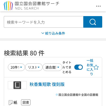
メニ
本文へ移動
検索
絞り込み条件
検索結果 80 件
一括
タイト
お気
ルでま
に入
とめる
り
秋香集短歌 復刻版
国立国会図書館
全国の図書館
紙
図書