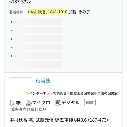
<187-322>
中村, 秋香, 1841-1910
加藤, きみ子
著者標目
このタイトルの巻号
秋香集
インターネットで読める
国立国会図書館
全国の図書館
紙
マイクロ
デジタル
図書
障害者向け資料あり
中村秋香 著, 武藤元信 編
五車楼
明40.6
<187-473>