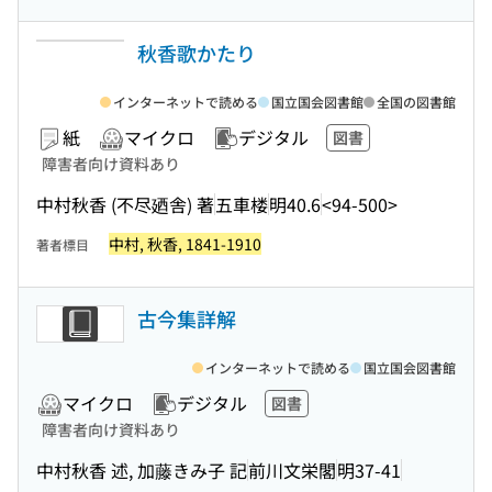
秋香歌かたり
インターネットで読める
国立国会図書館
全国の図書館
紙
マイクロ
デジタル
図書
障害者向け資料あり
中村秋香 (不尽廼舎) 著
五車楼
明40.6
<94-500>
中村, 秋香, 1841-1910
著者標目
古今集詳解
インターネットで読める
国立国会図書館
マイクロ
デジタル
図書
障害者向け資料あり
中村秋香 述, 加藤きみ子 記
前川文栄閣
明37-41