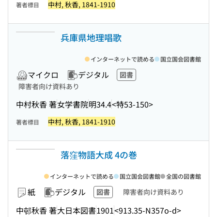
中村, 秋香, 1841-1910
著者標目
兵庫県地理唱歌
インターネットで読める
国立国会図書館
マイクロ
デジタル
図書
障害者向け資料あり
中村秋香 著
女学書院
明34.4
<特53-150>
中村, 秋香, 1841-1910
著者標目
落窪物語大成 4の巻
インターネットで読める
国立国会図書館
全国の図書館
紙
デジタル
図書
障害者向け資料あり
中邨秋香 著
大日本図書
1901
<913.35-N357o-d>