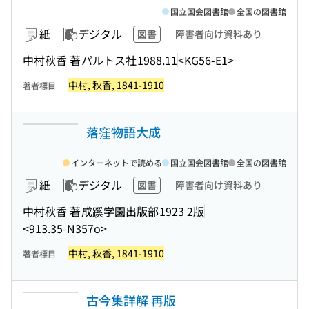
国立国会図書館
全国の図書館
紙
デジタル
図書
障害者向け資料あり
中村秋香 著
パルトス社
1988.11
<KG56-E1>
中村, 秋香, 1841-1910
著者標目
落窪物語大成
インターネットで読める
国立国会図書館
全国の図書館
紙
デジタル
図書
障害者向け資料あり
中村秋香 著
成蹊学園出版部
1923 2版
<913.35-N357o>
中村, 秋香, 1841-1910
著者標目
古今集詳解 再版