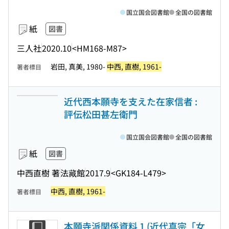
国立国会図書館
全国の図書館
紙
図書
三人社
2020.10
<HM168-M87>
岩田, 真美, 1980-
中西, 直樹, 1961-
著者標目
近代西本願寺を支えた在家信者 :
評伝松田甚左衛門
国立国会図書館
全国の図書館
紙
図書
中西直樹 著
法藏館
2017.9
<GK184-L479>
中西, 直樹, 1961-
著者標目
本願寺派関係資料 1 (近代真宗「女