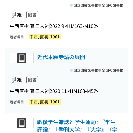
国立国会図書館
全国の図書館
紙
図書
中西直樹 著
三人社
2022.9
<HM163-M102>
中西, 直樹, 1961-
著者標目
近代本願寺論の展開
国立国会図書館
全国の図書館
紙
図書
中西直樹 著
三人社
2020.11
<HM163-M57>
中西, 直樹, 1961-
著者標目
戦後学生雑誌と学生運動 : 『学生
評論』『季刊大学』『大学』『学