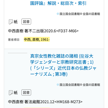
園評論』解説・総目次・索引
国立国会図書館
全国の図書館
紙
図書
中西直樹 著
不二出版
2020.6
<FD37-M66>
中西, 直樹, 1961-
著者標目
真宗女性教化雑誌の諸相 (龍谷大
学ジェンダーと宗教研究叢書 ; 1)
(「シリーズ」近代日本の仏教ジャ
ーナリズム ; 第3巻)
国立国会図書館
全国の図書館
紙
図書
中西直樹 著
法藏館
2021.12
<HM168-M273>