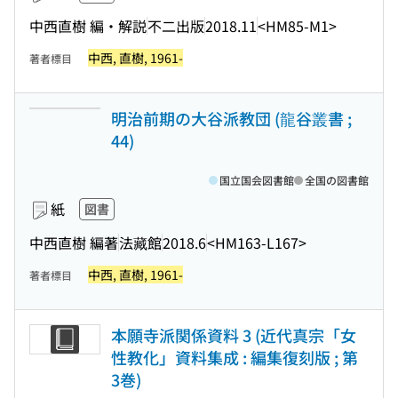
中西直樹 編・解説
不二出版
2018.11
<HM85-M1>
中西, 直樹, 1961-
著者標目
明治前期の大谷派教団 (龍谷叢書 ;
44)
国立国会図書館
全国の図書館
紙
図書
中西直樹 編著
法藏館
2018.6
<HM163-L167>
中西, 直樹, 1961-
著者標目
本願寺派関係資料 3 (近代真宗「女
性教化」資料集成 : 編集復刻版 ; 第
3巻)