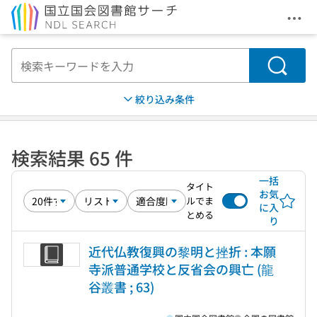
メニ
本文へ移動
検索
絞り込み条件
検索結果 65 件
一括
タイト
お気
ルでま
に入
とめる
り
近代仏教復興の黎明と挫折 : 本願
寺派普通学校と反省会の興亡 (龍
谷叢書 ; 63)