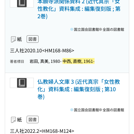
本願寺派関係資料 2 (近代真宗「女
性教化」資料集成 : 編集復刻版 ; 第
2巻)
国立国会図書館
全国の図書館
紙
図書
三人社
2020.10
<HM168-M86>
岩田, 真美, 1980-
中西, 直樹, 1961-
著者標目
仏教婦人文庫 3 (近代真宗「女性教
化」資料集成 : 編集復刻版 ; 第10
巻)
国立国会図書館
全国の図書館
紙
図書
三人社
2022.2
<HM168-M124>