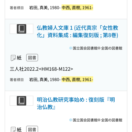
岩田, 真美, 1980-
中西, 直樹, 1961-
著者標目
仏教婦人文庫 1 (近代真宗「女性教
化」資料集成 : 編集復刻版 ; 第8巻)
国立国会図書館
全国の図書館
紙
図書
三人社
2022.2
<HM168-M122>
岩田, 真美, 1980-
中西, 直樹, 1961-
著者標目
明治仏教研究事始め : 復刻版『明
治仏教』
国立国会図書館
全国の図書館
紙
図書