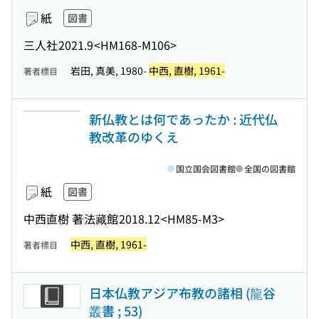
紙
図書
三人社
2021.9
<HM168-M106>
岩田, 真美, 1980-
中西, 直樹, 1961-
著者標目
新仏教とは何であったか : 近代仏
教改革のゆくえ
国立国会図書館
全国の図書館
紙
図書
中西直樹 著
法藏館
2018.12
<HM85-M3>
中西, 直樹, 1961-
著者標目
日本仏教アジア布教の諸相 (龍谷
叢書 ; 53)