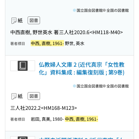
国立国会図書館
全国の図書館
紙
図書
中西直樹, 野世英水 著
三人社
2020.6
<HM118-M40>
中西, 直樹, 1961-
野世, 英水
著者標目
仏教婦人文庫 2 (近代真宗「女性教
化」資料集成 : 編集復刻版 ; 第9巻)
国立国会図書館
全国の図書館
紙
図書
三人社
2022.2
<HM168-M123>
岩田, 真美, 1980-
中西, 直樹, 1961-
著者標目