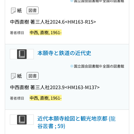
国立国会図書館
全国の図書館
紙
図書
中西直樹 著
三人社
2024.6
<HM163-R15>
中西, 直樹, 1961-
著者標目
本願寺と鉄道の近代史
国立国会図書館
全国の図書館
紙
図書
中西直樹 著
三人社
2023.9
<HM163-M137>
中西, 直樹, 1961-
著者標目
近代本願寺絵図と観光地京都 (龍
谷叢書 ; 59)