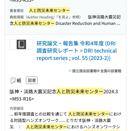
人と防災未来センター
著者標目
阪神淡路大震災記
典拠情報（Author Heading/「を見よ」参照）
念
人と防災未来センター
Disaster Reduction and Human ...
研究論文・報告集 令和4年度 (DRI
調査研究レポート = DRI technical
report series ; vol. 55 (2023-2))
国立国会図書館
全国の図書館
紙
図書
阪神・淡路大震災記念
人と防災未来センター
2024.3
<M93-R16>
内容細目
... 前年度調査との比較を通じて
人と防災未来センター
におけ
る対話型ハンズオンワーク...
...とりだす阪神・淡路大震
災 ：
人と防災未来センター
におけるハンズオンワークシ