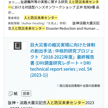
ョッ...
...祉避難所等の実態に関する研究
人と防災未来センタ
ー
における対話型ハンズオンワークショップ 正井 佐知‖著 函
か...
人と防災未来センター
著者標目
阪神淡路大震災記
典拠情報（Author Heading/「を見よ」参照）
念
人と防災未来センター
Disaster Reduction and Human ...
巨大災害の縮災実現に向けた体制
の創出手法 : 中核的研究プロジェ
クト「2018-2022年度」最終報告
書 (DRI調査研究レポート = DRI
technical report series ; vol. 54
(2023-1))
国立国会図書館
全国の図書館
紙
図書
阪神・淡路大震災記念
人と防災未来センター
2023