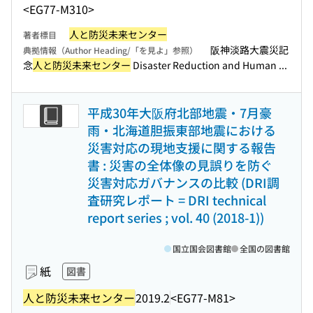
<EG77-M310>
人と防災未来センター
著者標目
阪神淡路大震災記
典拠情報（Author Heading/「を見よ」参照）
念
人と防災未来センター
Disaster Reduction and Human ...
平成30年大阪府北部地震・7月豪
雨・北海道胆振東部地震における
災害対応の現地支援に関する報告
書 : 災害の全体像の見誤りを防ぐ
災害対応ガバナンスの比較 (DRI調
査研究レポート = DRI technical
report series ; vol. 40 (2018-1))
国立国会図書館
全国の図書館
紙
図書
人と防災未来センター
2019.2
<EG77-M81>