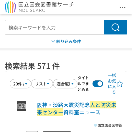
メニ
本文へ移動
検索
絞り込み条件
検索結果 571 件
一括
タイト
お気
ルでま
に入
とめる
り
阪神・淡路大震災記念
人と防災未
来センター
資料室ニュース
国立国会図書館