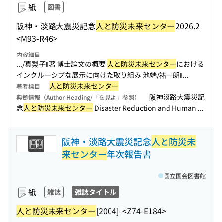
紙
図書
阪神・淡路大震災記念
人と防災未来センター
2026.2
<M93-R46>
内容細目
.../真梨子‖著 博士論文の概要
人と防災未来センター
における
インクルーシブな展示に向けた取り組み 池端/祐一朗‖...
人と防災未来センター
著者標目
阪神淡路大震災記
典拠情報（Author Heading/「を見よ」参照）
念
人と防災未来センター
Disaster Reduction and Human ...
阪神・淡路大震災記念
人と防災未
来センター
年次報告書
国立国会図書館
紙
雑誌
雑誌タイトル
人と防災未来センター
[2004]-
<Z74-E184>