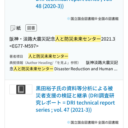
48 (2020-3))
国立国会図書館
全国の図書館
紙
図書
阪神・淡路大震災記念
人と防災未来センター
2021.3
<EG77-M597>
人と防災未来センター
著者標目
阪神淡路大震災記
典拠情報（Author Heading/「を見よ」参照）
念
人と防災未来センター
Disaster Reduction and Human ...
黒田裕子氏の資料等分析による被
災者支援の検証と継承 (DRI調査研
究レポート = DRI technical report
series ; vol. 47 (2021-3))
国立国会図書館
全国の図書館