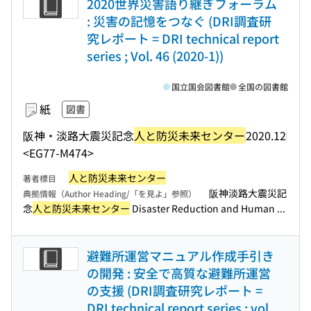
2020世界災害語り継ぎフォーラム
: 災害の記憶をつなぐ (DRI調査研
究レポート = DRI technical report
series ; Vol. 46 (2020-1))
国立国会図書館
全国の図書館
紙
図書
阪神・淡路大震災記念
人と防災未来センター
2020.12
<EG77-M474>
人と防災未来センター
著者標目
阪神淡路大震災記
典拠情報（Author Heading/「を見よ」参照）
念
人と防災未来センター
Disaster Reduction and Human ...
避難所運営マニュアル作成手引き
の開発 : 安全で高質な避難所運営
の支援 (DRI調査研究レポート =
DRI technical report series ; vol.