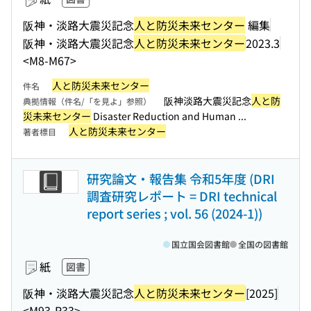
阪神・淡路大震災記念
人と防災未来センター
編集
阪神・淡路大震災記念
人と防災未来センター
2023.3
<M8-M67>
人と防災未来センター
件名
阪神淡路大震災記念
人と防
典拠情報（件名/「を見よ」参照）
災未来センター
Disaster Reduction and Human ...
人と防災未来センター
著者標目
研究論文・報告集 令和5年度 (DRI
調査研究レポート = DRI technical
report series ; vol. 56 (2024-1))
国立国会図書館
全国の図書館
紙
図書
阪神・淡路大震災記念
人と防災未来センター
[2025]
<M93-R33>