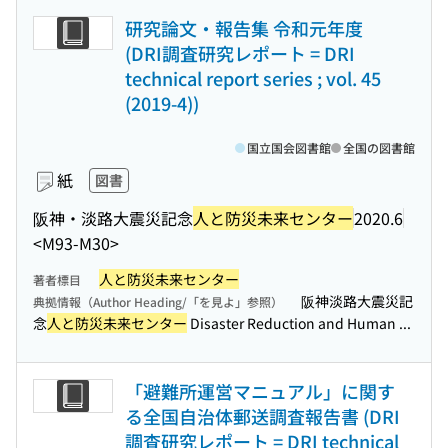
研究論文・報告集 令和元年度
(DRI調査研究レポート = DRI
technical report series ; vol. 45
(2019-4))
国立国会図書館
全国の図書館
紙
図書
阪神・淡路大震災記念
人と防災未来センター
2020.6
<M93-M30>
人と防災未来センター
著者標目
阪神淡路大震災記
典拠情報（Author Heading/「を見よ」参照）
念
人と防災未来センター
Disaster Reduction and Human ...
「避難所運営マニュアル」に関す
る全国自治体郵送調査報告書 (DRI
調査研究レポート = DRI technical