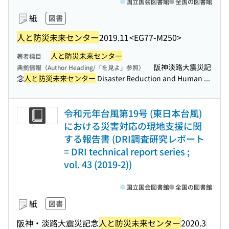
国立国会図書館
全国の図書館
紙
図書
人と防災未来センター
2019.11
<EG77-M250>
人と防災未来センター
著者標目
阪神淡路大震災記
典拠情報（Author Heading/「を見よ」参照）
念
人と防災未来センター
Disaster Reduction and Human ...
令和元年台風第19号 (東日本台風)
における災害対応の現地支援に関
する報告書 (DRI調査研究レポート
= DRI technical report series ;
vol. 43 (2019-2))
国立国会図書館
全国の図書館
紙
図書
阪神・淡路大震災記念
人と防災未来センター
2020.3