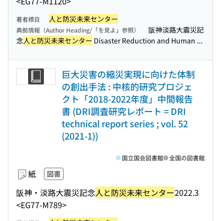
<EG77-M1120>
人と防災未来センター
著者標目
阪神淡路大震災記
典拠情報（Author Heading/「を見よ」参照）
念
人と防災未来センター
Disaster Reduction and Human ...
巨大災害の縮災実現に向けた体制
の創出手法 : 中核的研究プロジェ
クト「2018-2022年度」中間報告
書 (DRI調査研究レポート = DRI
technical report series ; vol. 52
(2021-1))
国立国会図書館
全国の図書館
紙
図書
阪神・淡路大震災記念
人と防災未来センター
2022.3
<EG77-M789>