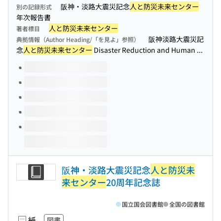
阪神・淡路大震災記念
人と防災未来センター
別の記録形式
年次報告書
人と防災未来センター
著者標目
阪神淡路大震災記
典拠情報（Author Heading/「を見よ」参照）
念
人と防災未来センター
Disaster Reduction and Human ...
このタイトルの巻号
阪神・淡路大震災記念
人と防災未
来センター
20周年記念誌
国立国会図書館
全国の図書館
紙
図書