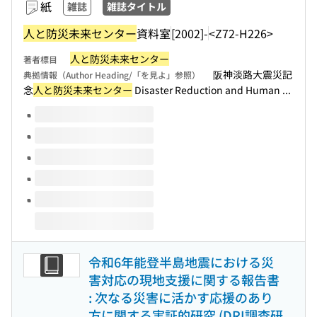
紙
雑誌
雑誌タイトル
人と防災未来センター
資料室
[2002]-
<Z72-H226>
人と防災未来センター
著者標目
阪神淡路大震災記
典拠情報（Author Heading/「を見よ」参照）
念
人と防災未来センター
Disaster Reduction and Human ...
このタイトルの巻号
令和6年能登半島地震における災
害対応の現地支援に関する報告書
: 次なる災害に活かす応援のあり
方に関する実証的研究 (DRI調査研