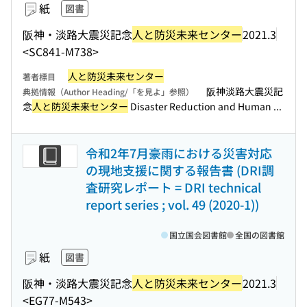
紙
図書
阪神・淡路大震災記念
人と防災未来センター
2021.3
<SC841-M738>
人と防災未来センター
著者標目
阪神淡路大震災記
典拠情報（Author Heading/「を見よ」参照）
念
人と防災未来センター
Disaster Reduction and Human ...
令和2年7月豪雨における災害対応
の現地支援に関する報告書 (DRI調
査研究レポート = DRI technical
report series ; vol. 49 (2020-1))
国立国会図書館
全国の図書館
紙
図書
阪神・淡路大震災記念
人と防災未来センター
2021.3
<EG77-M543>