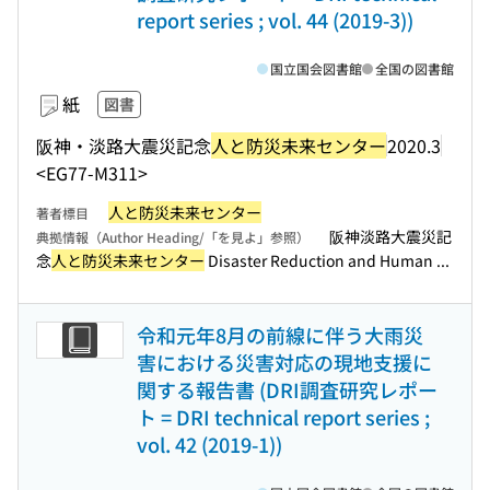
report series ; vol. 44 (2019-3))
国立国会図書館
全国の図書館
紙
図書
阪神・淡路大震災記念
人と防災未来センター
2020.3
<EG77-M311>
人と防災未来センター
著者標目
阪神淡路大震災記
典拠情報（Author Heading/「を見よ」参照）
念
人と防災未来センター
Disaster Reduction and Human ...
令和元年8月の前線に伴う大雨災
害における災害対応の現地支援に
関する報告書 (DRI調査研究レポー
ト = DRI technical report series ;
vol. 42 (2019-1))