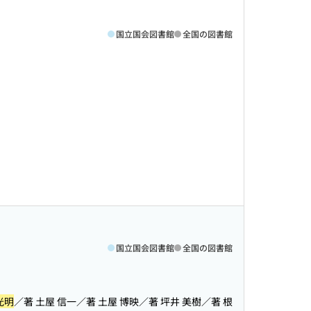
国立国会図書館
全国の図書館
国立国会図書館
全国の図書館
光明
／著 土屋 信一／著 土屋 博映／著 坪井 美樹／著 根