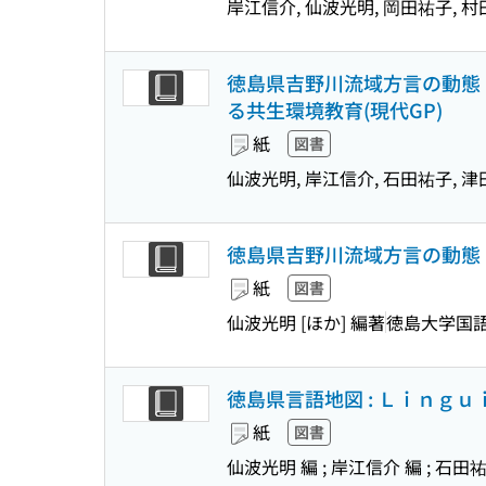
岸江信介, 仙波光明, 岡田祐子, 村
徳島県吉野川流域方言の動態 
る共生環境教育(現代GP)
紙
図書
仙波光明, 岸江信介, 石田祐子, 津
徳島県吉野川流域方言の動態 
紙
図書
仙波光明 [ほか] 編著
徳島大学国
徳島県言語地図 : Ｌｉｎｇ
紙
図書
仙波光明 編 ; 岸江信介 編 ; 石田