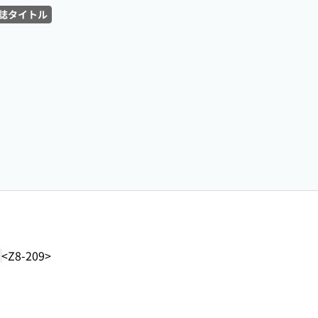
誌タイトル
-
<Z8-209>