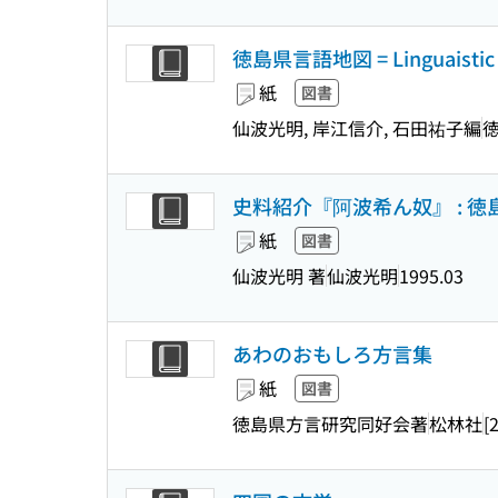
徳島県言語地図 = Linguaistic a
紙
図書
仙波光明, 岸江信介, 石田祐子編
史料紹介『阿波希ん奴』 : 
紙
図書
仙波光明 著
仙波光明
1995.03
あわのおもしろ方言集
紙
図書
徳島県方言研究同好会著
松林社
[