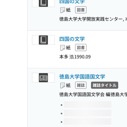
四国の文学
紙
図書
徳島大学大学開放実践センター, 
四国の文学
紙
図書
本多 浩
1990.09
徳島大学国語国文学
紙
雑誌
雑誌タイトル
徳島大学国語国文学会 編
徳島大
このタイトルの巻号