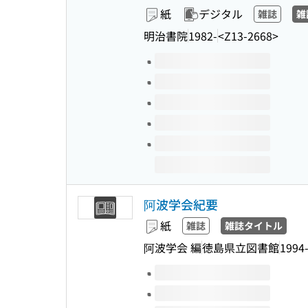
紙
デジタル
雑誌
雑
明治書院
1982-
<Z13-2668>
このタイトルの巻号
阿波学会紀要
紙
雑誌
雑誌タイトル
阿波学会 編
徳島県立図書館
1994
このタイトルの巻号