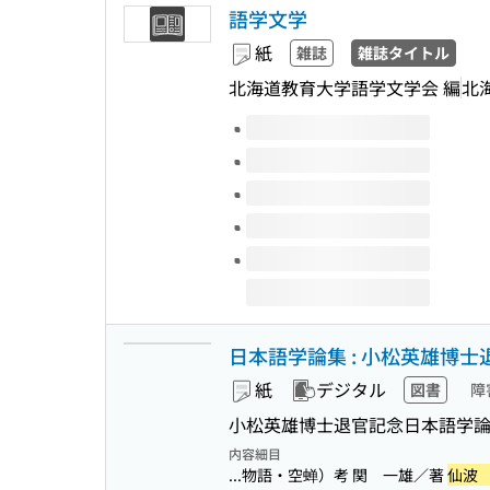
語学文学
紙
雑誌
雑誌タイトル
北海道教育大学語学文学会 編
北
このタイトルの巻号
日本語学論集 : 小松英雄博士
紙
デジタル
図書
障
小松英雄博士退官記念日本語学論
内容細目
...物語・空蝉）考 関 一雄／著
仙波