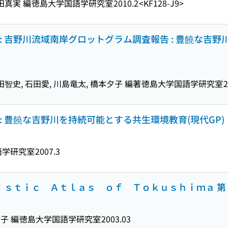
田真実 編
徳島大学国語学研究室
2010.2
<KF128-J9>
: 吉野川流域南岸グロットグラム調査報告 : 豊饒な吉
田智史, 石田愛, 川島竜太, 橋本夕子 編著
徳島大学国語学研究室
2
: 豊饒な吉野川を持続可能とする共生環境教育(現代GP)
語学研究室
2007.3
ｕｉｓｔｉｃ Ａｔｌａｓ ｏｆ Ｔｏｋｕｓｈｉｍａ 第
祐子 編
徳島大学国語学研究室
2003.03