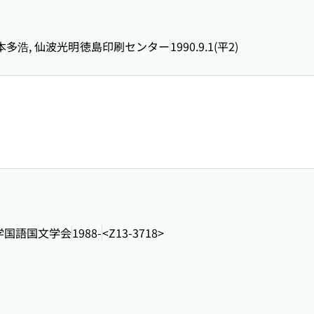
本多浩, 仙波光明
徳島印刷センター
1990.9.1(平2)
学国語国文学会
1988-
<Z13-3718>