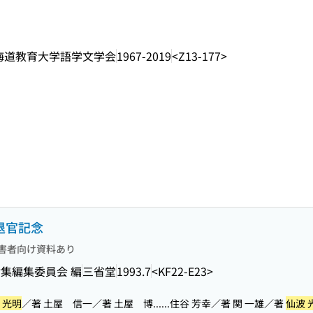
海道教育大学語学文学会
1967-2019
<Z13-177>
退官記念
害者向け資料あり
集編集委員会 編
三省堂
1993.7
<KF22-E23>
 光明
／著 土屋 信一／著 土屋 博...
...住谷 芳幸／著 関 一雄／著
仙波 