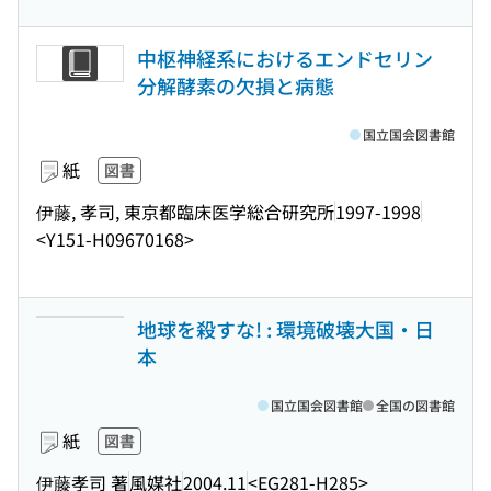
中枢神経系におけるエンドセリン
分解酵素の欠損と病態
国立国会図書館
紙
図書
伊藤, 孝司, 東京都臨床医学総合研究所
1997-1998
<Y151-H09670168>
地球を殺すな! : 環境破壊大国・日
本
国立国会図書館
全国の図書館
紙
図書
伊藤孝司 著
風媒社
2004.11
<EG281-H285>