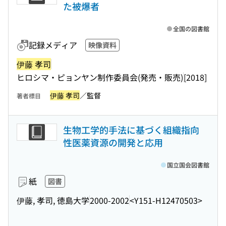
た被爆者
全国の図書館
記録メディア
映像資料
伊藤 孝司
ヒロシマ・ピョンヤン制作委員会(発売・販売)
[2018]
伊藤 孝司
／監督
著者標目
生物工学的手法に基づく組織指向
性医薬資源の開発と応用
国立国会図書館
紙
図書
伊藤, 孝司, 徳島大学
2000-2002
<Y151-H12470503>