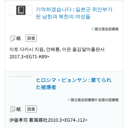
기억하겠습니다 : 일본군 위안부가
된 남한과 북한의 여성들
国立国会図書館
紙
図書
이토 다카시 지음, 안해룡, 이은 옮김
알마출판사
2017.3
<EG71-K89>
ヒロシマ・ピョンヤン : 棄てられ
た被爆者
国立国会図書館
全国の図書館
紙
図書
伊藤孝司 著
風媒社
2010.3
<EG74-J12>