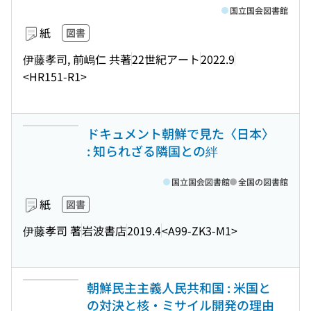
国立国会図書館
紙
図書
伊藤孝司, 前嶋仁 共著
22世紀アート
2022.9
<HR151-R1>
ドキュメント朝鮮で見た〈日本〉
: 知られざる隣国との絆
国立国会図書館
全国の図書館
紙
図書
伊藤孝司 著
岩波書店
2019.4
<A99-ZK3-M1>
朝鮮民主主義人民共和国 : 米国と
の対決と核・ミサイル開発の理由