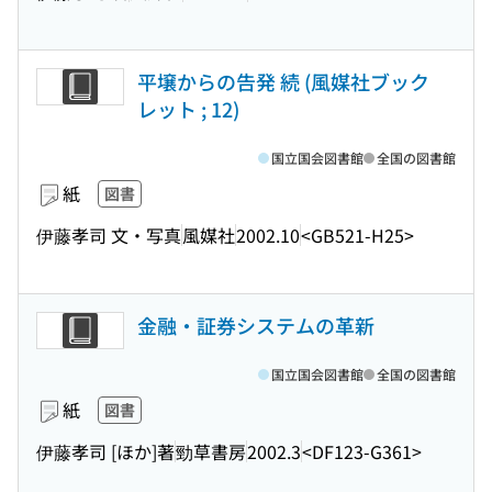
平壌からの告発 続 (風媒社ブック
レット ; 12)
国立国会図書館
全国の図書館
紙
図書
伊藤孝司 文・写真
風媒社
2002.10
<GB521-H25>
金融・証券システムの革新
国立国会図書館
全国の図書館
紙
図書
伊藤孝司 [ほか]著
勁草書房
2002.3
<DF123-G361>