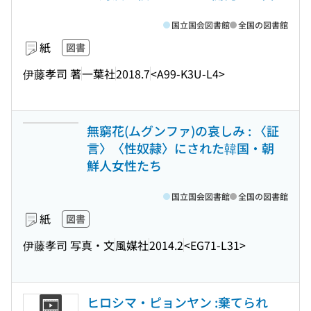
国立国会図書館
全国の図書館
紙
図書
伊藤孝司 著
一葉社
2018.7
<A99-K3U-L4>
無窮花(ムグンファ)の哀しみ : 〈証
言〉〈性奴隷〉にされた韓国・朝
鮮人女性たち
国立国会図書館
全国の図書館
紙
図書
伊藤孝司 写真・文
風媒社
2014.2
<EG71-L31>
ヒロシマ・ピョンヤン :棄てられ