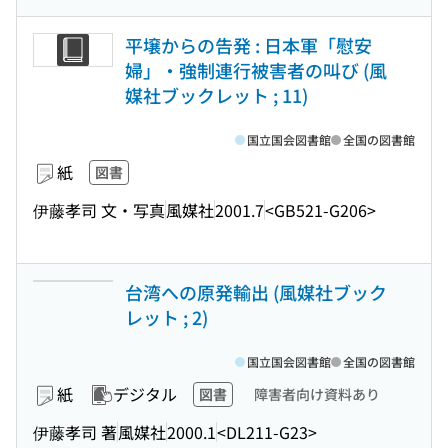
平壌からの告発 : 日本軍「慰安
婦」・強制連行被害者の叫び (風
媒社ブックレット ; 11)
国立国会図書館
全国の図書館
紙
図書
伊藤孝司 文・写真
風媒社
2001.7
<GB521-G206>
台湾への原発輸出 (風媒社ブック
レット ; 2)
国立国会図書館
全国の図書館
紙
デジタル
図書
障害者向け資料あり
伊藤孝司 著
風媒社
2000.1
<DL211-G23>