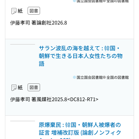
国立国会図書館
全国の図書館
紙
図書
伊藤孝司 著
論創社
2026.8
サラン波乱の海を越えて : 韓国・
朝鮮で生きる日本人女性たちの物
語
国立国会図書館
全国の図書館
紙
図書
伊藤孝司 著
風媒社
2025.8
<DC812-R71>
原爆棄民 : 韓国・朝鮮人被爆者の
証言 増補改訂版 (論創ノンフィク