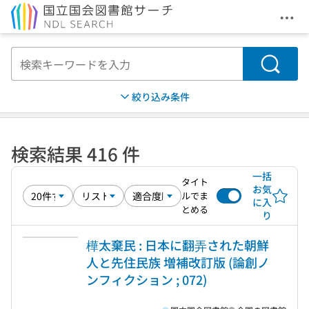
メニ
本文へ移動
検索
絞り込み条件
検索結果 416 件
一括
タイト
お気
ルでま
に入
とめる
り
樺太棄民 : 日本に翻弄された朝鮮
人と先住民族 増補改訂版 (論創ノ
ンフィクション ; 072)