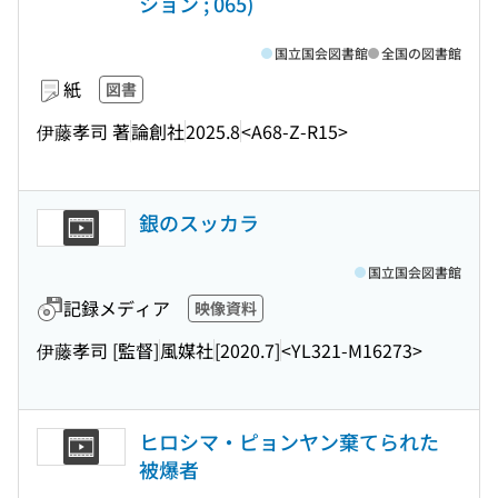
ション ; 065)
国立国会図書館
全国の図書館
紙
図書
伊藤孝司 著
論創社
2025.8
<A68-Z-R15>
銀のスッカラ
国立国会図書館
記録メディア
映像資料
伊藤孝司 [監督]
風媒社
[2020.7]
<YL321-M16273>
ヒロシマ・ピョンヤン棄てられた
被爆者