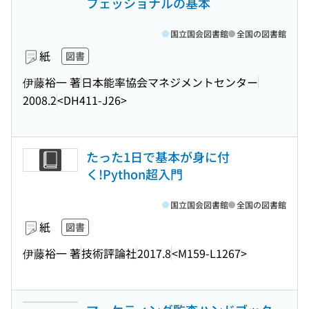
フェッショナルの基本
国立国会図書館
全国の図書館
紙
図書
伊藤裕一 著
日本能率協会マネジメントセンター
2008.2
<DH411-J26>
たった1日で基本が身に付
く!Python超入門
国立国会図書館
全国の図書館
紙
図書
伊藤裕一 著
技術評論社
2017.8
<M159-L1267>