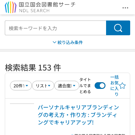
メニ
本文へ移動
検索
絞り込み条件
検索結果 153 件
一括
タイト
お気
ルでま
に入
とめる
り
パーソナルキャリアブランディン
グの考え方・作り方 : ブランディ
ングでキャリアアップ!