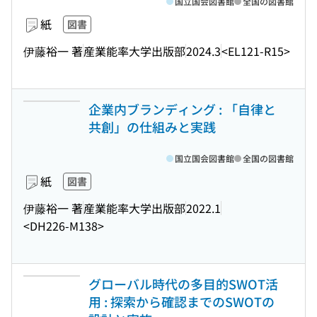
国立国会図書館
全国の図書館
紙
図書
伊藤裕一 著
産業能率大学出版部
2024.3
<EL121-R15>
企業内ブランディング : 「自律と
共創」の仕組みと実践
国立国会図書館
全国の図書館
紙
図書
伊藤裕一 著
産業能率大学出版部
2022.1
<DH226-M138>
グローバル時代の多目的SWOT活
用 : 探索から確認までのSWOTの