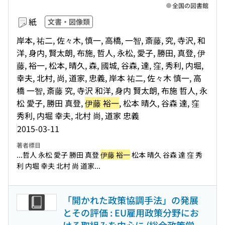
全国の図書館
紙
文書・図像類
岸本, 祐二, 佐々木, 慎一, 高橋, 一智, 斎藤, 究, 寺沢, 和
洋, 身内, 賢太朗, 布施, 哲人, 永松, 愛子, 勝田, 真登, 伊
藤, 裕一, 松本, 晴久, 森, 國城, 谷森, 達, 窪, 秀利, 内堀,
幸夫, 北村, 尚, 道家, 忠義, 岸本 祐二, 佐々木 慎一, 高
橋 一智, 斎藤 究, 寺沢 和洋, 身内 賢太朗, 布施 哲人, 永
松 愛子, 勝田 真登,
伊藤 裕一
, 松本 晴久, 谷森 達, 窪
秀利, 内堀 幸夫, 北村 尚, 道家 忠義
2015-03-11
著者標目
...哲人 永松 愛子 勝田 真登
伊藤 裕一
松本 晴久 谷森 達 窪 秀
利 内堀 幸夫 北村 尚 道家...
「開かれた政策協調手法」の発展
とその評価 : EU雇用政策分野にお