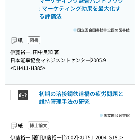
マーケティング監査ハンドブック
: マーケティング効果を最大化す
る評価法
国立国会図書館
全国の図書館
紙
図書
伊藤裕一, 田中良知 著
日本能率協会マネジメントセンター
2005.9
<DH411-H385>
初期の溶接鋼鉄道橋の疲労問題と
維持管理手法の研究
国立国会図書館
紙
博士論文
伊藤裕一 [著]
[伊藤裕一]
[2002]
<UT51-2004-G181>