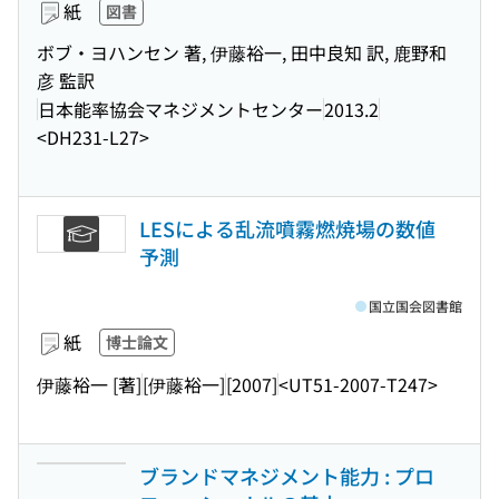
紙
図書
ボブ・ヨハンセン 著, 伊藤裕一, 田中良知 訳, 鹿野和
彦 監訳
日本能率協会マネジメントセンター
2013.2
<DH231-L27>
LESによる乱流噴霧燃焼場の数値
予測
国立国会図書館
紙
博士論文
伊藤裕一 [著]
[伊藤裕一]
[2007]
<UT51-2007-T247>
ブランドマネジメント能力 : プロ