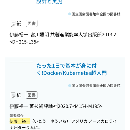
設計と実施
国立国会図書館
全国の図書館
紙
図書
伊藤裕一, 宮川雅明 共著
産業能率大学出版部
2013.2
<DH215-L35>
たった1日で基本が身に付
く!Docker/Kubernetes超入門
国立国会図書館
全国の図書館
紙
図書
伊藤裕一 著
技術評論社
2020.7
<M154-M195>
著者紹介
伊藤 裕一
（いとう ゆういち） アメリカ ノースカロライ
ナ州ダーラムに...