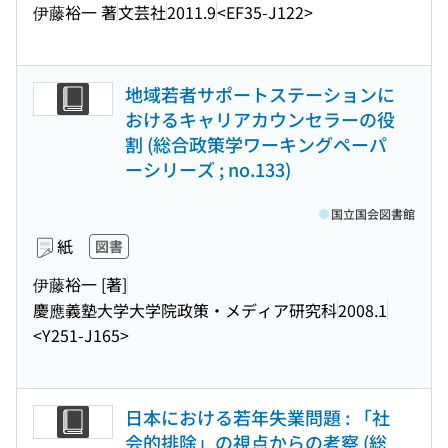
伊藤裕一 著
文芸社
2011.9
<EF35-J122>
地域若者サポートステーションに
おけるキャリアカウンセラーの役
割 (総合政策学ワーキングペーパ
ーシリーズ ; no.133)
国立国会図書館
紙
図書
伊藤裕一 [著]
慶應義塾大学大学院政策・メディア研究科
2008.1
<Y251-J165>
日本における若年失業問題 : 「社
会的排除」の視点からの考察 (総