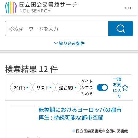
メニ
本文へ移動
検索
絞り込み条件
検索結果 12 件
一括
タイト
お気
ルでま
に入
とめる
り
転換期におけるヨーロッパの都市
再生 : 持続可能な都市空間
国立国会図書館
全国の図書館