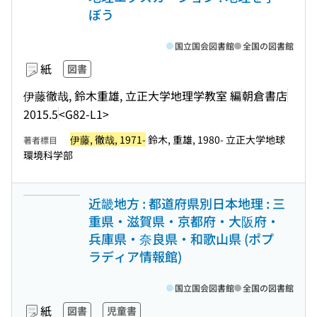
ぼう
国立国会図書館
全国の図書館
紙
図書
伊藤徹哉, 鈴木重雄, 立正大学地理学教室 編
朝倉書店
2015.5
<G82-L1>
伊藤, 徹哉, 1971-
鈴木, 重雄, 1980- 立正大学地球
著者標目
環境科学部
近畿地方 : 都道府県別日本地理 : 三
重県・滋賀県・京都府・大阪府・
兵庫県・奈良県・和歌山県 (ポプ
ラディア情報館)
国立国会図書館
全国の図書館
紙
図書
児童書