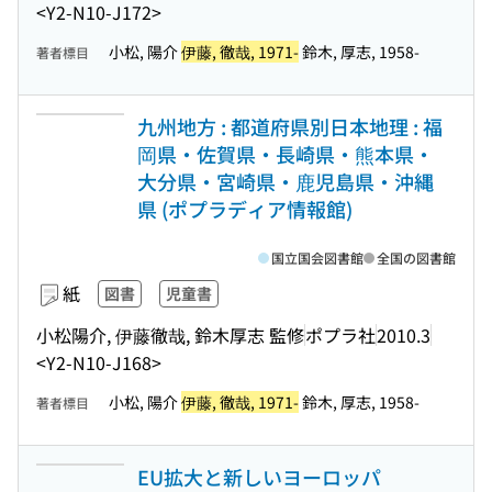
<Y2-N10-J172>
小松, 陽介
伊藤, 徹哉, 1971-
鈴木, 厚志, 1958-
著者標目
九州地方 : 都道府県別日本地理 : 福
岡県・佐賀県・長崎県・熊本県・
大分県・宮崎県・鹿児島県・沖縄
県 (ポプラディア情報館)
国立国会図書館
全国の図書館
紙
図書
児童書
小松陽介, 伊藤徹哉, 鈴木厚志 監修
ポプラ社
2010.3
<Y2-N10-J168>
小松, 陽介
伊藤, 徹哉, 1971-
鈴木, 厚志, 1958-
著者標目
EU拡大と新しいヨーロッパ