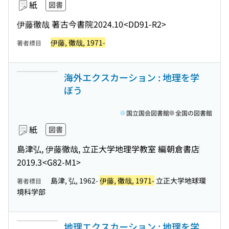
紙
図書
伊藤徹哉 著
古今書院
2024.10
<DD91-R2>
伊藤, 徹哉, 1971-
著者標目
海外エクスカーション : 地理を学
ぼう
国立国会図書館
全国の図書館
紙
図書
島津弘, 伊藤徹哉, 立正大学地理学教室 編
朝倉書店
2019.3
<G82-M1>
島津, 弘, 1962-
伊藤, 徹哉, 1971-
立正大学地球環
著者標目
境科学部
地理エクスカーション : 地理を学