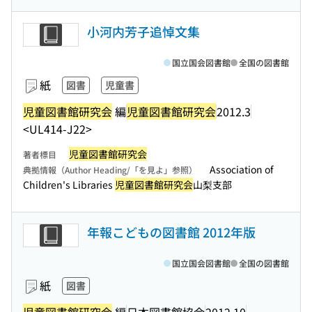
小河内芳子追悼文集
国立国会図書館
全国の図書館
紙
図書
児童書
児童図書館研究会
編
児童図書館研究会
2012.3
<UL414-J22>
児童図書館研究会
著者標目
Association of
典拠情報（Author Heading/「を見よ」参照）
Children's Libraries
児童図書館研究会
山梨支部
年報こどもの図書館 2012年版
国立国会図書館
全国の図書館
紙
図書
児童図書館研究会
編
日本図書館協会
2012.10