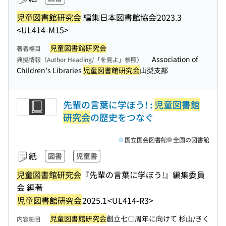
児童図書館研究会
編集
日本図書館協会
2023.3
<UL414-M15>
児童図書館研究会
著者標目
Association of
典拠情報（Author Heading/「を見よ」参照）
Children's Libraries
児童図書館研究会
山梨支部
先輩の言葉に学ぼう! :
児童図書館
研究会
の歴史をつなぐ
国立国会図書館
全国の図書館
紙
図書
児童書
児童図書館研究会
『先輩の言葉に学ぼう!』編集委員
会 編著
児童図書館研究会
2025.1
<UL414-R3>
児童図書館研究会
創立七〇周年に向けて 杉山/きく
内容細目