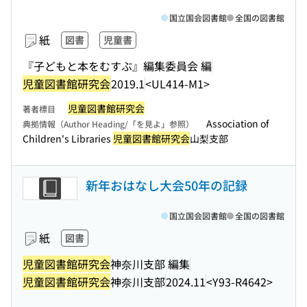
国立国会図書館
全国の図書館
紙
図書
児童書
『子どもと本をむすぶ』編集委員会 編
児童図書館研究会
2019.1
<UL414-M1>
児童図書館研究会
著者標目
Association of
典拠情報（Author Heading/「を見よ」参照）
Children's Libraries
児童図書館研究会
山梨支部
新年おはなし大会50年の記録
国立国会図書館
全国の図書館
紙
図書
児童図書館研究会
神奈川支部 編集
児童図書館研究会
神奈川支部
2024.11
<Y93-R4642>