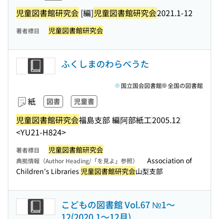
児童図書館研究会
[編]
児童図書館研究会
2021.1-12
児童図書館研究会
著者標目
ふくしまのわらべうた
国立国会図書館
全国の図書館
紙
図書
児童書
児童図書館研究会
福島支部 編
阿部紙工
2005.12
<YU21-H824>
児童図書館研究会
著者標目
Association of
典拠情報（Author Heading/「を見よ」参照）
Children's Libraries
児童図書館研究会
山梨支部
こどもの図書館 Vol.67 №1〜
12(2020.1〜12月)