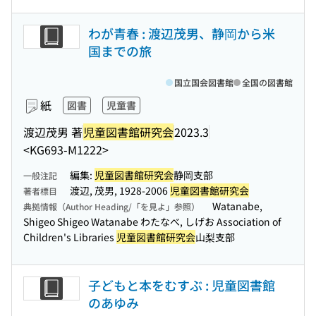
わが青春 : 渡辺茂男、静岡から米
国までの旅
国立国会図書館
全国の図書館
紙
図書
児童書
渡辺茂男 著
児童図書館研究会
2023.3
<KG693-M1222>
編集:
児童図書館研究会
静岡支部
一般注記
渡辺, 茂男, 1928-2006
児童図書館研究会
著者標目
Watanabe,
典拠情報（Author Heading/「を見よ」参照）
Shigeo Shigeo Watanabe わたなべ, しげお Association of
Children's Libraries
児童図書館研究会
山梨支部
子どもと本をむすぶ : 児童図書館
のあゆみ