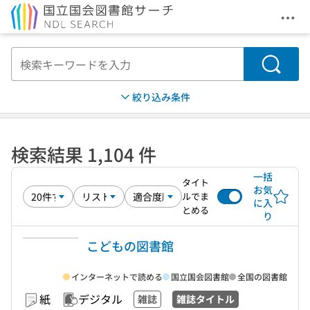
メニ
本文へ移動
検索
絞り込み条件
検索結果 1,104 件
一括
タイト
お気
ルでま
に入
とめる
り
こどもの図書館
インターネットで読める
国立国会図書館
全国の図書館
紙
デジタル
雑誌
雑誌タイトル