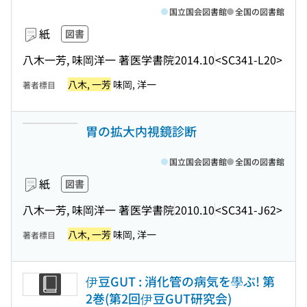
国立国会図書館
全国の図書館
紙
図書
八木一芳, 味岡洋一 著
医学書院
2014.10
<SC341-L20>
八木, 一芳
味岡, 洋一
著者標目
胃の拡大内視鏡診断
国立国会図書館
全国の図書館
紙
図書
八木一芳, 味岡洋一 著
医学書院
2010.10
<SC341-J62>
八木, 一芳
味岡, 洋一
著者標目
伊豆GUT : 消化管の病気を學ぶ! 第
2巻(第2回伊豆GUT研究会)