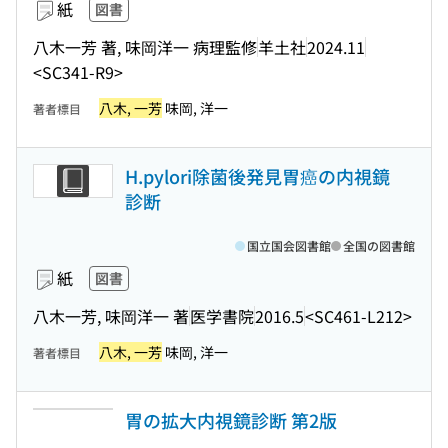
紙
図書
八木一芳 著, 味岡洋一 病理監修
羊土社
2024.11
<SC341-R9>
八木, 一芳
味岡, 洋一
著者標目
H.pylori除菌後発見胃癌の内視鏡
診断
国立国会図書館
全国の図書館
紙
図書
八木一芳, 味岡洋一 著
医学書院
2016.5
<SC461-L212>
八木, 一芳
味岡, 洋一
著者標目
胃の拡大内視鏡診断 第2版