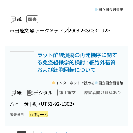
国立国会図書館
紙
図書
市田隆文 編
アークメディア
2008.2
<SC331-J2>
ラット酢酸潰瘍の再発機序に関す
る免疫組織学的検討 : 細胞外基質
および細胞回転について
インターネットで読める
国立国会図書館
紙
デジタル
博士論文
障害者向け資料あり
八木一芳 [著]
<UT51-92-L302>
八木, 一芳
著者標目