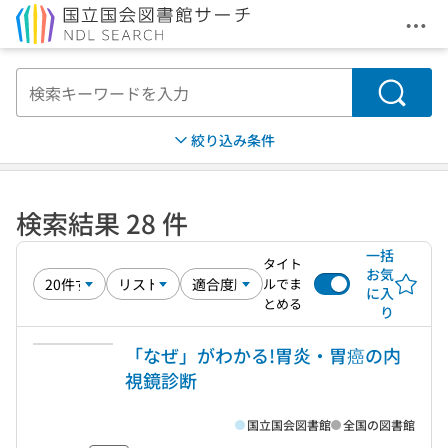
メニ
本文へ移動
検索
絞り込み条件
検索結果 28 件
一括
タイト
お気
ルでま
に入
とめる
り
「なぜ」がわかる!胃炎・胃癌の内
視鏡診断
国立国会図書館
全国の図書館