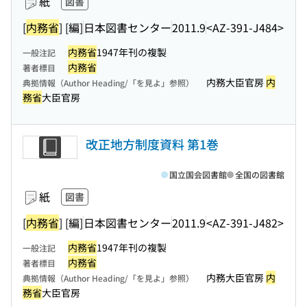
紙
図書
[
内務省
] [編]
日本図書センター
2011.9
<AZ-391-J484>
内務省
1947年刊の複製
一般注記
内務省
著者標目
内務大臣官房
内
典拠情報（Author Heading/「を見よ」参照）
務省
大臣官房
改正地方制度資料 第1巻
国立国会図書館
全国の図書館
紙
図書
[
内務省
] [編]
日本図書センター
2011.9
<AZ-391-J482>
内務省
1947年刊の複製
一般注記
内務省
著者標目
内務大臣官房
内
典拠情報（Author Heading/「を見よ」参照）
務省
大臣官房