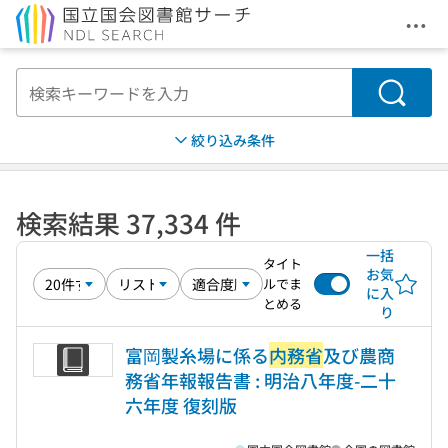
メニ
本文へ移動
検索
絞り込み条件
検索結果 37,334 件
一括
タイト
お気
ルでま
に入
とめる
り
富岡製糸場に係る
内務省
及び農商
務省年報報告書 : 明治八年度-二十
六年度 復刻版