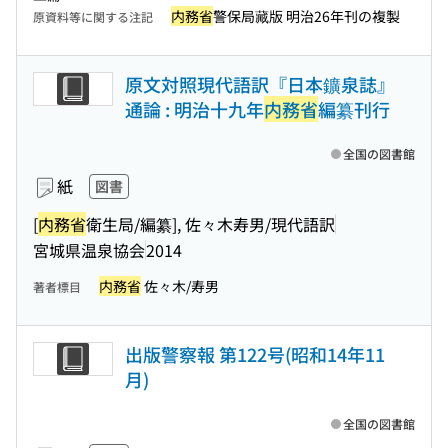
内務省
警保局藏版 明治26年刊の複製
原資料等に関する注記
原文対照現代語訳『日本鑛泉誌』
通論 : 明治十九年
内務省
編纂刊行
全国の図書館
紙
図書
[
内務省
衛生局/編纂], 佐々木寿男/現代語訳
宮城県温泉協会
2014
内務省
佐々木/寿男
著者標目
出版警察報 第122号(昭和14年11
月)
全国の図書館