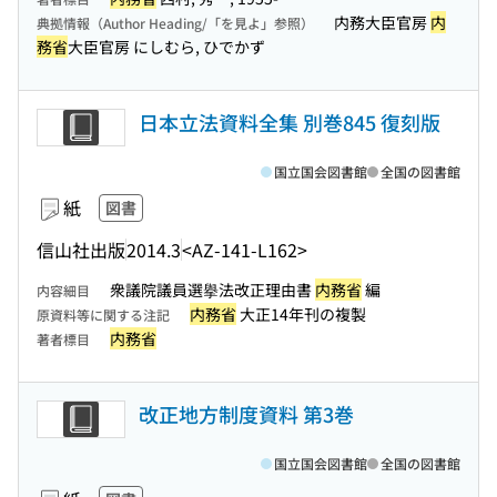
内務大臣官房
内
典拠情報（Author Heading/「を見よ」参照）
務省
大臣官房 にしむら, ひでかず
日本立法資料全集 別巻845 復刻版
国立国会図書館
全国の図書館
紙
図書
信山社出版
2014.3
<AZ-141-L162>
衆議院議員選擧法改正理由書
内務省
編
内容細目
内務省
大正14年刊の複製
原資料等に関する注記
内務省
著者標目
改正地方制度資料 第3巻
国立国会図書館
全国の図書館