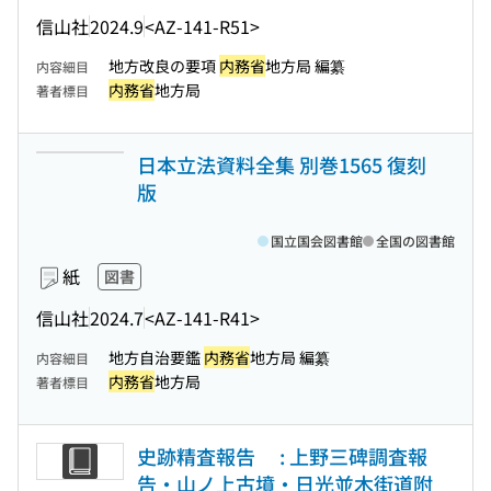
信山社
2024.9
<AZ-141-R51>
地方改良の要項
内務省
地方局 編纂
内容細目
内務省
地方局
著者標目
日本立法資料全集 別巻1565 復刻
版
国立国会図書館
全国の図書館
紙
図書
信山社
2024.7
<AZ-141-R41>
地方自治要鑑
内務省
地方局 編纂
内容細目
内務省
地方局
著者標目
史跡精査報告 : 上野三碑調査報
告・山ノ上古墳・日光並木街道附