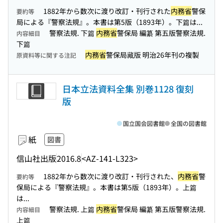
1882年から数次に渡り改訂・刊行された
内務省
警保
要約等
局による『警察法規』。本書は第5版（1893年）。下篇は...
警察法規. 下篇
内務省
警保局 編纂 第五版警察法規.
内容細目
下篇
内務省
警保局藏版 明治26年刊の複製
原資料等に関する注記
日本立法資料全集 別巻1128 復刻
版
国立国会図書館
全国の図書館
紙
図書
信山社出版
2016.8
<AZ-141-L323>
1882年から数次に渡り改訂・刊行された、
内務省
警
要約等
保局による『警察法規』。本書は第5版（1893年）。上篇
は...
警察法規. 上篇
内務省
警保局 編纂 第五版警察法規.
内容細目
上篇