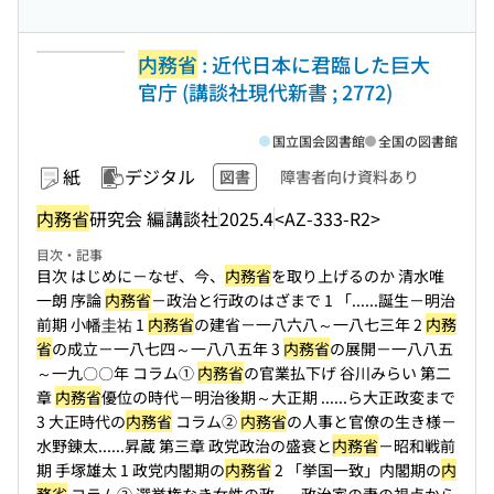
内務省
: 近代日本に君臨した巨大
官庁 (講談社現代新書 ; 2772)
国立国会図書館
全国の図書館
紙
デジタル
図書
障害者向け資料あり
内務省
研究会 編
講談社
2025.4
<AZ-333-R2>
目次・記事
目次 はじめに－なぜ、今、
内務省
を取り上げるのか 清水唯
一朗 序論
内務省
－政治と行政のはざまで 1 「...
...誕生－明治
前期 小幡圭祐 1
内務省
の建省－一八六八～一八七三年 2
内務
省
の成立－一八七四～一八八五年 3
内務省
の展開－一八八五
～一九〇〇年 コラム①
内務省
の官業払下げ 谷川みらい 第二
章
内務省
優位の時代－明治後期～大正期 ...
...ら大正政変まで
3 大正時代の
内務省
コラム②
内務省
の人事と官僚の生き様－
水野錬太...
...昇蔵 第三章 政党政治の盛衰と
内務省
－昭和戦前
期 手塚雄太 1 政党内閣期の
内務省
2 「挙国一致」内閣期の
内