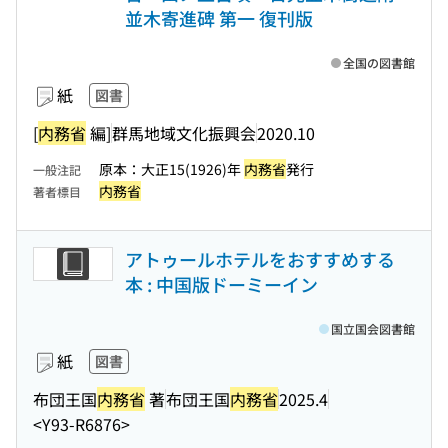
並木寄進碑 第一 復刊版
全国の図書館
紙
図書
[
内務省
編]
群馬地域文化振興会
2020.10
原本：大正15(1926)年
内務省
発行
一般注記
内務省
著者標目
アトゥールホテルをおすすめする
本 : 中国版ドーミーイン
国立国会図書館
紙
図書
布団王国
内務省
著
布団王国
内務省
2025.4
<Y93-R6876>