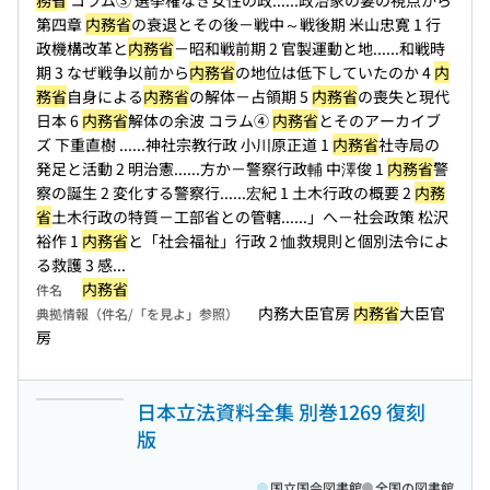
務省
コラム③ 選挙権なき女性の政...
...政治家の妻の視点から
第四章
内務省
の衰退とその後－戦中～戦後期 米山忠寛 1 行
政機構改革と
内務省
－昭和戦前期 2 官製運動と地...
...和戦時
期 3 なぜ戦争以前から
内務省
の地位は低下していたのか 4
内
務省
自身による
内務省
の解体－占領期 5
内務省
の喪失と現代
日本 6
内務省
解体の余波 コラム④
内務省
とそのアーカイブ
ズ 下重直樹 ...
...神社宗教行政 小川原正道 1
内務省
社寺局の
発足と活動 2 明治憲...
...方か－警察行政輔 中澤俊 1
内務省
警
察の誕生 2 変化する警察行...
...宏紀 1 土木行政の概要 2
内務
省
土木行政の特質－工部省との管轄...
...」へ－社会政策 松沢
裕作 1
内務省
と「社会福祉」行政 2 恤救規則と個別法令によ
る救護 3 感...
内務省
件名
内務大臣官房
内務省
大臣官
典拠情報（件名/「を見よ」参照）
房
日本立法資料全集 別巻1269 復刻
版
国立国会図書館
全国の図書館