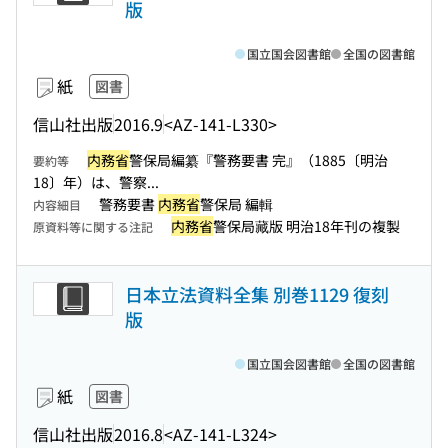
版
国立国会図書館
全国の図書館
紙
図書
信山社出版
2016.9
<AZ-141-L330>
内務省
警保局編纂『警務要書 完』（1885〔明治
要約等
18〕年）は、警察...
警務要書
内務省
警保局 編輯
内容細目
内務省
警保局藏版 明治18年刊の複製
原資料等に関する注記
日本立法資料全集 別巻1129 復刻
版
国立国会図書館
全国の図書館
紙
図書
信山社出版
2016.8
<AZ-141-L324>