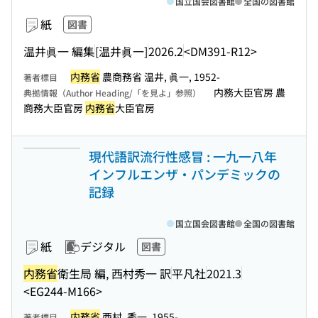
国立国会図書館
全国の図書館
紙
図書
温井眞一 編集
[温井眞一]
2026.2
<DM391-R12>
内務省
農商務省 温井, 眞一, 1952-
著者標目
内務大臣官房 農
典拠情報（Author Heading/「を見よ」参照）
商務大臣官房
内務省
大臣官房
現代語訳流行性感冒 : 一九一八年
インフルエンザ・パンデミックの
記録
国立国会図書館
全国の図書館
紙
デジタル
図書
内務省
衛生局 編, 西村秀一 訳
平凡社
2021.3
<EG244-M166>
内務省
西村, 秀一, 1955-
著者標目