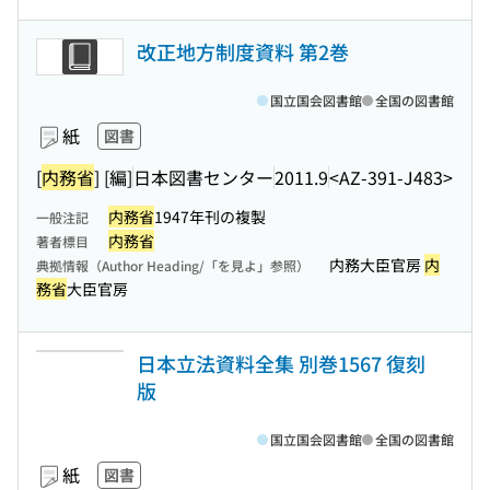
改正地方制度資料 第2巻
国立国会図書館
全国の図書館
紙
図書
[
内務省
] [編]
日本図書センター
2011.9
<AZ-391-J483>
内務省
1947年刊の複製
一般注記
内務省
著者標目
内務大臣官房
内
典拠情報（Author Heading/「を見よ」参照）
務省
大臣官房
日本立法資料全集 別巻1567 復刻
版
国立国会図書館
全国の図書館
紙
図書