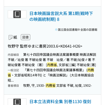
日本映画論言説大系 第1期(戦時下
の映画統制期) 8
国立国会図書館
全国の図書館
紙
図書
牧野守 監修
ゆまに書房
2003.6
<KD641-H26>
第七十四回帝国議会映画法案議事概要 映画法解説
内容細目
不破／祐俊 著 不破祐俊 著 不破 祐俊／著 不破/祐俊∥著 不
破祐俊著 不破祐俊 〔著〕 [
内務省
, 文部省] [編] 不破祐俊 [著]
「第七十四回帝国議会映画法案議事概要」 (
内務
一般注記
省
・文部省昭和14年刊) と「映画法解説」 (大日本映画協会
昭...
牧野, 守, 1930-
内務省
文部省 不破, 祐俊, 1902-
著者標目
日本立法資料全集 別巻1130 復刻