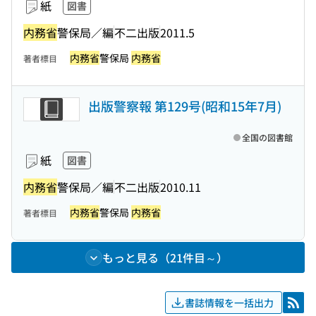
紙
図書
内務省
警保局／編
不二出版
2011.5
内務省
警保局
内務省
著者標目
出版警察報 第129号(昭和15年7月)
全国の図書館
紙
図書
内務省
警保局／編
不二出版
2010.11
内務省
警保局
内務省
著者標目
もっと見る（21件目～）
書誌情報を一括出力
RSS