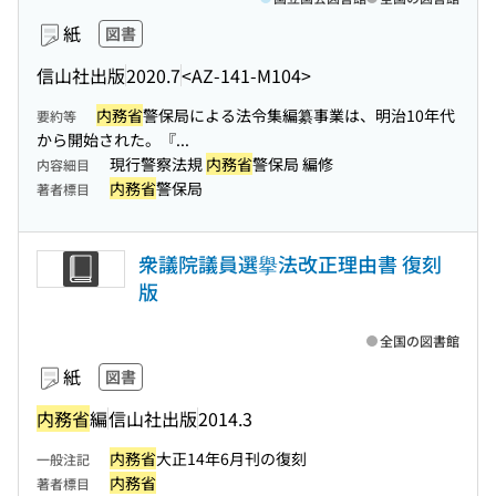
紙
図書
信山社出版
2020.7
<AZ-141-M104>
内務省
警保局による法令集編纂事業は、明治10年代
要約等
から開始された。『...
現行警察法規
内務省
警保局 編修
内容細目
内務省
警保局
著者標目
衆議院議員選擧法改正理由書 復刻
版
全国の図書館
紙
図書
内務省
編
信山社出版
2014.3
内務省
大正14年6月刊の復刻
一般注記
内務省
著者標目