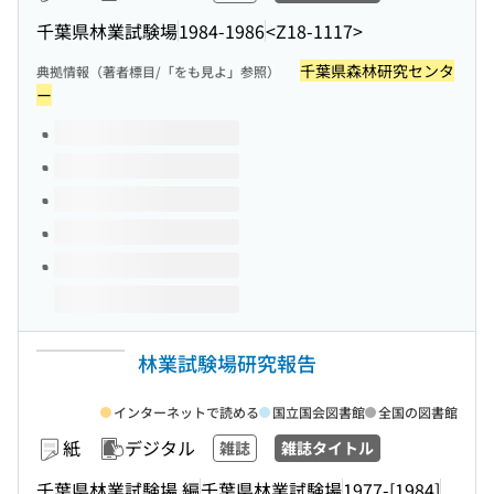
千葉県林業試験場
1984-1986
<Z18-1117>
千葉県森林研究センタ
典拠情報（著者標目/「をも見よ」参照）
ー
このタイトルの巻号
林業試験場研究報告
インターネットで読める
国立国会図書館
全国の図書館
紙
デジタル
雑誌
雑誌タイトル
千葉県林業試験場 編
千葉県林業試験場
1977-[1984]