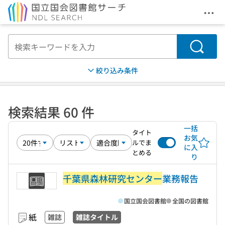
メニ
本文へ移動
検索
絞り込み条件
検索結果 60 件
一括
タイト
お気
ルでま
に入
とめる
り
千葉県森林研究センター
業務報告
国立国会図書館
全国の図書館
紙
雑誌
雑誌タイトル