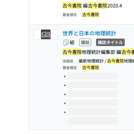
古今書院
編
古今書院
2020.4
古今書院
著者標目
世界と日本の地理統計
紙
雑誌
雑誌タイトル
古今書院
地理統計編集部 編
古今
最新地理統計 /
古今書院
地理
改題前
古今書院
著者標目
このタイトルの巻号