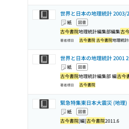
世界と日本の地理統計 2003/2
紙
図書
古今書院
地理統計編集部編集
古
古今書院
古今書院
地理統計
著者標目
世界と日本の地理統計 2001 2
紙
図書
古今書院
地理統計編集部 編
古今
古今書院
著者標目
緊急特集東日本大震災 (地理)
紙
図書
古今書院
[編]
古今書院
2011.6