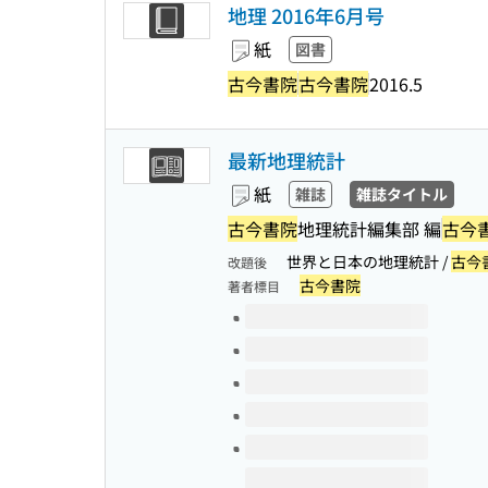
地理 2016年6月号
紙
図書
古今書院
古今書院
2016.5
最新地理統計
紙
雑誌
雑誌タイトル
古今書院
地理統計編集部 編
古今
世界と日本の地理統計 /
古今
改題後
古今書院
著者標目
このタイトルの巻号