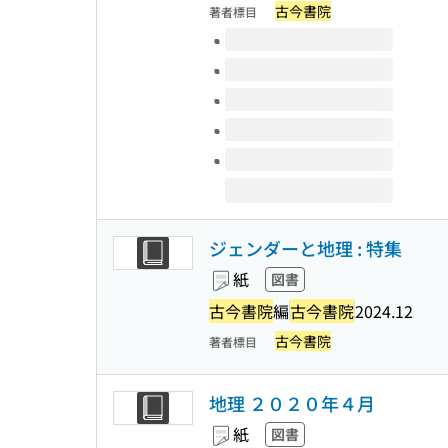
古今書院
著者標目
このタイトルの巻号
ジェンダーと地理 : 特集
紙
図書
古今書院
編
古今書院
2024.12
古今書院
著者標目
地理 ２０２０年４月
紙
図書