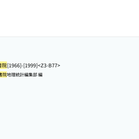
書院
[1966]-[1999]
<Z3-B77>
書院
地理統計編集部 編