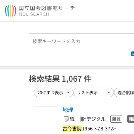
本文へ移動
検索結果 1,067 件
地理
紙
デジタル
雑誌
雑
古今書院
1956-
<Z8-372>