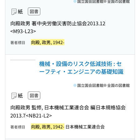
国立国会図書館
全国の図書館
紙
図書
向殿政男 著
中央労働災害防止協会
2013.12
<M93-L23>
向殿, 政男, 1942-
著者標目
機械・設備のリスク低減技術 : セ
ーフティ・エンジニアの基礎知識
国立国会図書館
全国の図書館
紙
図書
向殿政男 監修, 日本機械工業連合会 編
日本規格協会
2013.7
<NB21-L2>
向殿, 政男, 1942-
日本機械工業連合会
著者標目