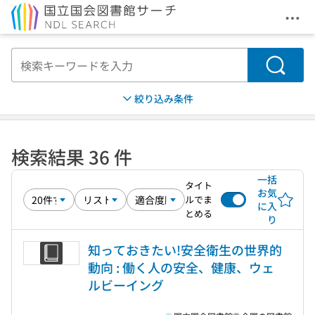
メニ
本文へ移動
検索
絞り込み条件
検索結果 36 件
一括
タイト
お気
ルでま
に入
とめる
り
知っておきたい!安全衛生の世界的
動向 : 働く人の安全、健康、ウェ
ルビーイング