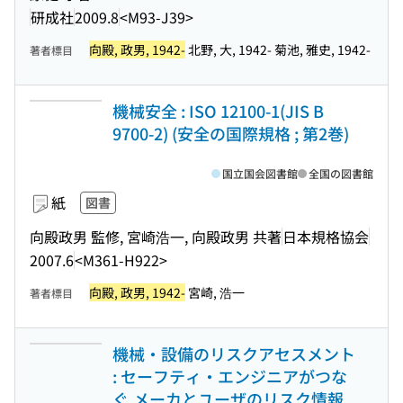
研成社
2009.8
<M93-J39>
向殿, 政男, 1942-
北野, 大, 1942- 菊池, 雅史, 1942-
著者標目
機械安全 : ISO 12100-1(JIS B
9700-2) (安全の国際規格 ; 第2巻)
国立国会図書館
全国の図書館
紙
図書
向殿政男 監修, 宮崎浩一, 向殿政男 共著
日本規格協会
2007.6
<M361-H922>
向殿, 政男, 1942-
宮崎, 浩一
著者標目
機械・設備のリスクアセスメント
: セーフティ・エンジニアがつな
ぐ,メーカとユーザのリスク情報