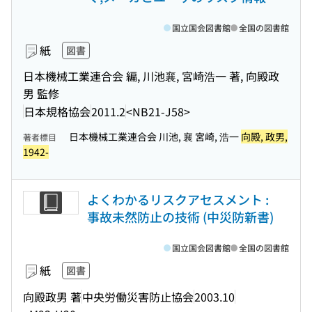
国立国会図書館
全国の図書館
紙
図書
日本機械工業連合会 編, 川池襄, 宮崎浩一 著, 向殿政
男 監修
日本規格協会
2011.2
<NB21-J58>
日本機械工業連合会 川池, 襄 宮崎, 浩一
向殿, 政男,
著者標目
1942-
よくわかるリスクアセスメント :
事故未然防止の技術 (中災防新書)
国立国会図書館
全国の図書館
紙
図書
向殿政男 著
中央労働災害防止協会
2003.10