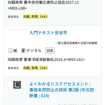
向殿政男 著
中央労働災害防止協会
2017.11
<M93-L88>
向殿, 政男, 1942-
著者標目
入門テキスト安全学
国立国会図書館
全国の図書館
紙
デジタル
図書
向殿政男 著
東洋経済新報社
2016.3
<M93-L61>
向殿, 政男, 1942-
著者標目
よくわかるリスクアセスメント :
事故未然防止の技術 第2版 (中災防
新書 ; 014)