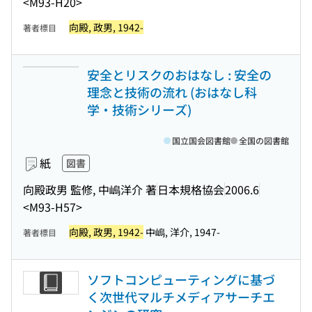
<M93-H20>
向殿, 政男, 1942-
著者標目
安全とリスクのおはなし : 安全の
理念と技術の流れ (おはなし科
学・技術シリーズ)
国立国会図書館
全国の図書館
紙
図書
向殿政男 監修, 中嶋洋介 著
日本規格協会
2006.6
<M93-H57>
向殿, 政男, 1942-
中嶋, 洋介, 1947-
著者標目
ソフトコンピューティングに基づ
く次世代マルチメディアサーチエ