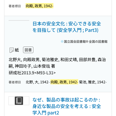
向殿, 政男, 1942-
著者標目
日本の安全文化 : 安心できる安全
を目指して (安全学入門 ; Part3)
国立国会図書館
全国の図書館
紙
図書
北野大, 向殿政男, 菊池雅史, 和田丈晴, 田部井豊, 森治
嗣, 神田玲子, 山本俊哉 著
研成社
2013.9
<M93-L31>
北野, 大, 1942-
向殿, 政男, 1942-
菊池, 雅史, 1942-
著者標目
なぜ、製品の事故は起こるのか :
身近な製品の安全を考える : 安全
学入門 part2