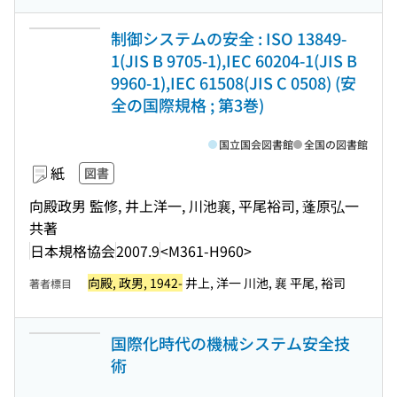
制御システムの安全 : ISO 13849-
1(JIS B 9705-1),IEC 60204-1(JIS B
9960-1),IEC 61508(JIS C 0508) (安
全の国際規格 ; 第3巻)
国立国会図書館
全国の図書館
紙
図書
向殿政男 監修, 井上洋一, 川池襄, 平尾裕司, 蓬原弘一
共著
日本規格協会
2007.9
<M361-H960>
向殿, 政男, 1942-
井上, 洋一 川池, 襄 平尾, 裕司
著者標目
国際化時代の機械システム安全技
術