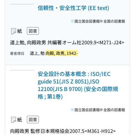
信頼性・安全性工学 (EE text)
国立国会図書館
全国の図書館
紙
図書
道上勉, 向殿政男 共編著
オーム社
2009.9
<M271-J24>
道上, 勉
向殿, 政男, 1942-
著者標目
安全設計の基本概念 : ISO/IEC
guide 51(JIS Z 8051),ISO
12100(JIS B 9700) (安全の国際規
格 ; 第1巻)
国立国会図書館
全国の図書館
紙
図書
向殿政男 監修
日本規格協会
2007.5
<M361-H912>