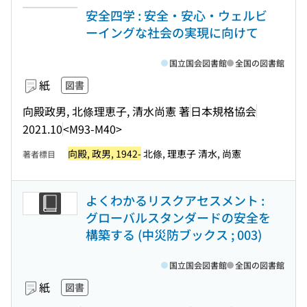
安全四学 : 安全・安心・ウェルビ
ーイングな社会の実現に向けて
国立国会図書館
全国の図書館
紙
図書
向殿政男, 北條理恵子, 清水尚憲 著
日本規格協会
2021.10
<M93-M40>
向殿, 政男, 1942-
北條, 理恵子 清水, 尚憲
著者標目
よくわかるリスクアセスメント :
グローバルスタンダードの安全を
構築する (中災防ブックス ; 003)
国立国会図書館
全国の図書館
紙
図書