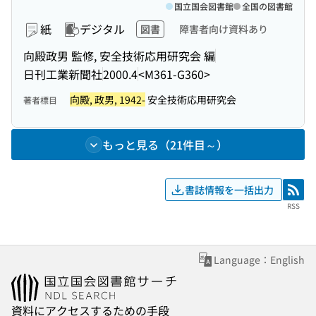
国立国会図書館
全国の図書館
紙
デジタル
図書
障害者向け資料あり
向殿政男 監修, 安全技術応用研究会 編
日刊工業新聞社
2000.4
<M361-G360>
向殿, 政男, 1942-
安全技術応用研究会
著者標目
もっと見る（21件目～）
書誌情報を一括出力
RSS
RSS
Language：English
資料にアクセスするための手段