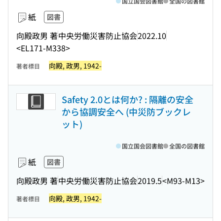
国立国会図書館
全国の図書館
紙
図書
向殿政男 著
中央労働災害防止協会
2022.10
<EL171-M338>
向殿, 政男, 1942-
著者標目
Safety 2.0とは何か? : 隔離の安全
から協調安全へ (中災防ブックレ
ット)
国立国会図書館
全国の図書館
紙
図書
向殿政男 著
中央労働災害防止協会
2019.5
<M93-M13>
向殿, 政男, 1942-
著者標目