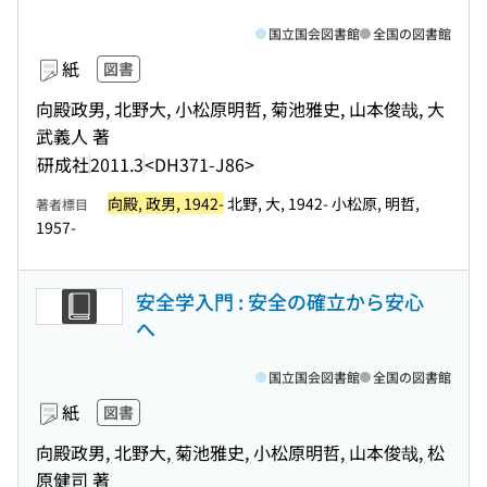
国立国会図書館
全国の図書館
紙
図書
向殿政男, 北野大, 小松原明哲, 菊池雅史, 山本俊哉, 大
武義人 著
研成社
2011.3
<DH371-J86>
向殿, 政男, 1942-
北野, 大, 1942- 小松原, 明哲,
著者標目
1957-
安全学入門 : 安全の確立から安心
へ
国立国会図書館
全国の図書館
紙
図書
向殿政男, 北野大, 菊池雅史, 小松原明哲, 山本俊哉, 松
原健司 著