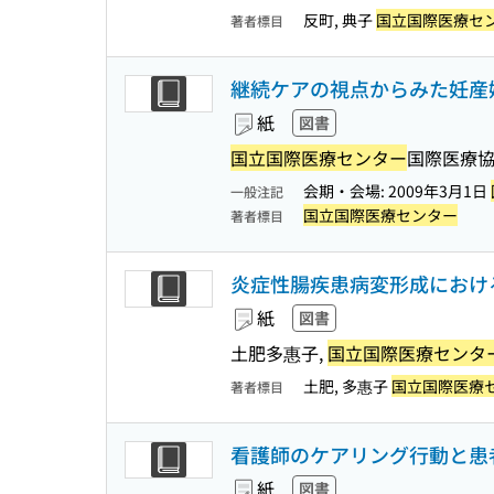
反町, 典子
国立国際医療セ
著者標目
継続ケアの視点からみた妊産
紙
図書
国立国際医療センター
国際医療
会期・会場: 2009年3月1日
一般注記
国立国際医療センター
著者標目
炎症性腸疾患病変形成におけ
紙
図書
土肥多惠子,
国立国際医療センタ
土肥, 多惠子
国立国際医療
著者標目
看護師のケアリング行動と患
紙
図書