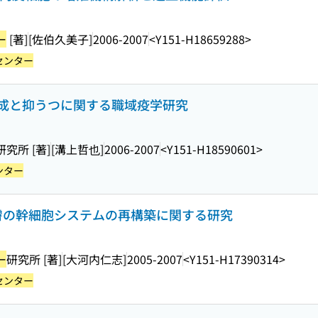
ー
[著]
[佐伯久美子]
2006-2007
<Y151-H18659288>
センター
成と抑うつに関する職域疫学研究
研究所 [著]
[溝上哲也]
2006-2007
<Y151-H18590601>
ンター
における皮膚の幹細胞システムの再構築に関する研究
ー
研究所 [著]
[大河内仁志]
2005-2007
<Y151-H17390314>
センター