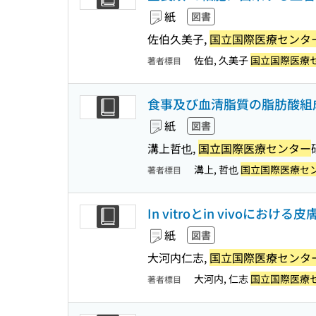
紙
図書
佐伯久美子,
国立国際医療センタ
佐伯, 久美子
国立国際医療
著者標目
食事及び血清脂質の脂肪酸組
紙
図書
溝上哲也,
国立国際医療センター
溝上, 哲也
国立国際医療セ
著者標目
In vitroとin vivo
紙
図書
大河内仁志,
国立国際医療センタ
大河内, 仁志
国立国際医療
著者標目