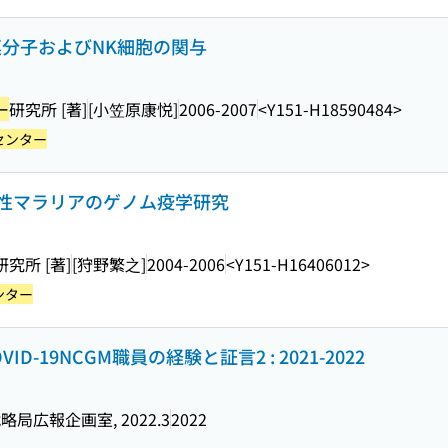
連分子およびNK細胞の関与
ー
研究所 [著]
[小笠原康悦]
2006-2007
<Y151-H18590484>
センター
性マラリアのゲノム疫学研究
研究所 [著]
[狩野繁之]
2004-2006
<Y151-H16406012>
ンター
-19NCGM職員の経験と証言2 : 2021-2022
広報企画室, 2022.3
2022