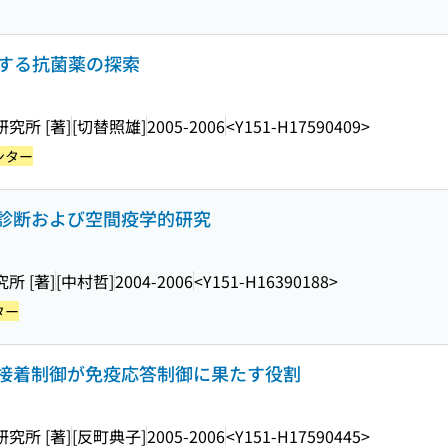
とする抗菌薬の探索
研究所 [著]
[切替照雄]
2005-2006
<Y151-H17590409>
ンター
診断および空間疫学的研究
所 [著]
[中村哲]
2004-2006
<Y151-H16390188>
ター
接着制御が免疫応答制御に果たす役割
研究所 [著]
[反町典子]
2005-2006
<Y151-H17590445>