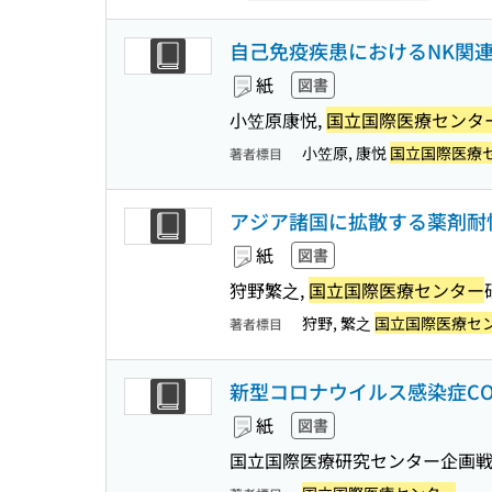
自己免疫疾患におけるNK関
紙
図書
小笠原康悦,
国立国際医療センタ
小笠原, 康悦
国立国際医療
著者標目
アジア諸国に拡散する薬剤耐
紙
図書
狩野繁之,
国立国際医療センター
狩野, 繁之
国立国際医療セ
著者標目
新型コロナウイルス感染症COVID
紙
図書
国立国際医療研究センター企画戦略局