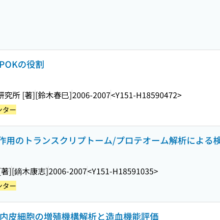
POKの役割
研究所 [著]
[鈴木春巳]
2006-2007
<Y151-H18590472>
ンター
作用のトランスクリプトーム/プロテオーム解析による
[著]
[鏑木康志]
2006-2007
<Y151-H18591035>
ンター
管内皮細胞の増殖機構解析と造血機能評価