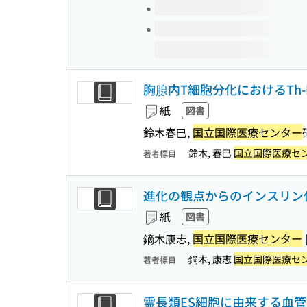
胸腺内T細胞分化におけるTh-
紙
図書
鈴木春巳,
国立国際医療センター
鈴木, 春巳
国立国際医療セ
著者標目
進化の観点からのインスリン
紙
図書
鏑木康志,
国立国際医療センター
鏑木, 康志
国立国際医療セ
著者標目
霊長類ES細胞に由来する血