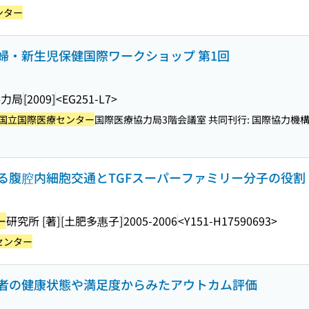
ンター
婦・新生児保健国際ワークショップ 第1回
協力局
[2009]
<EG251-L7>
国立国際医療センター
国際医療協力局3階会議室 共同刊行: 国際協力機
る腹腔内細胞交通とTGFスーパーファミリー分子の役割
ー
研究所 [著]
[土肥多惠子]
2005-2006
<Y151-H17590693>
センター
者の健康状態や満足度からみたアウトカム評価