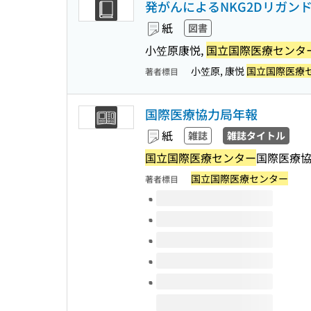
発がんによるNKG2Dリガン
紙
図書
小笠原康悦,
国立国際医療センタ
小笠原, 康悦
国立国際医療
著者標目
国際医療協力局年報
紙
雑誌
雑誌タイトル
国立国際医療センター
国際医療
国立国際医療センター
著者標目
このタイトルの巻号