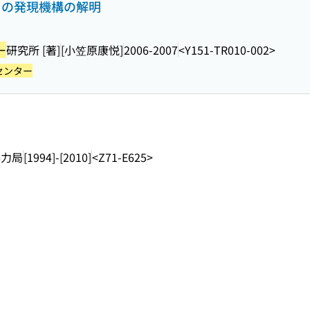
ドの発現機構の解明
ー
研究所 [著]
[小笠原康悦]
2006-2007
<Y151-TR010-002>
センター
協力局
[1994]-[2010]
<Z71-E625>