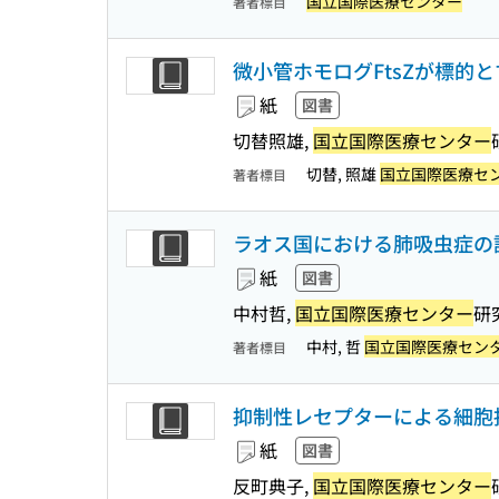
国立国際医療センター
著者標目
微小管ホモログFtsZが標的
紙
図書
切替照雄,
国立国際医療センター
切替, 照雄
国立国際医療セ
著者標目
ラオス国における肺吸虫症の
紙
図書
中村哲,
国立国際医療センター
研究
中村, 哲
国立国際医療セン
著者標目
抑制性レセプターによる細胞
紙
図書
反町典子,
国立国際医療センター