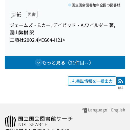
国立国会図書館
全国の図書館
紙
図書
ジェームズ・E.カー, デイビッド・A.ワイルダー 著,
園山繁樹 訳
二瓶社
2002.4
<EG64-H21>
もっと見る（21件目～）
書誌情報を一括出力
RSS
RSS
Language：English