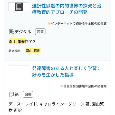
選択性緘黙の内的世界の探究と治
療教育的アプローチの開発
インターネットで読める
全国の図書館
デジタル
図書
園山 繁樹
2013
園山 繁樹
著者標目
発達障害のある人と楽しく学習 :
好みを生かした指導
国立国会図書館
全国の図書館
紙
図書
デニス・レイド, キャロライン・グリーン 著, 園山繁
樹 監訳