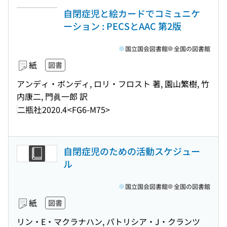
自閉症児と絵カードでコミュニケ
ーション : PECSとAAC 第2版
国立国会図書館
全国の図書館
紙
図書
アンディ・ボンディ, ロリ・フロスト 著, 園山繁樹, 竹
内康二, 門眞一郎 訳
二瓶社
2020.4
<FG6-M75>
自閉症児のための活動スケジュー
ル
国立国会図書館
全国の図書館
紙
図書
リン・E・マクラナハン, パトリシア・J・クランツ