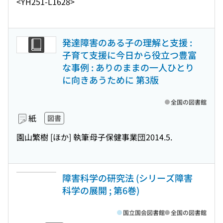
<YH251-L1628>
発達障害のある子の理解と支援 :
子育て支援に今日から役立つ豊富
な事例 : ありのままの一人ひとり
に向きあうために 第3版
全国の図書館
紙
図書
園山繁樹 [ほか] 執筆
母子保健事業団
2014.5.
障害科学の研究法 (シリーズ障害
科学の展開 ; 第6巻)
国立国会図書館
全国の図書館