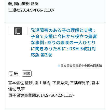
著, 園山繁樹 監訳
二瓶社
2014.9
<FG6-L116>
発達障害のある子の理解と支援 :
子育て支援に今日から役立つ豊富
な事例 : ありのままの一人ひとり
に向きあうために : DSM-5改訂対
応版 第3版
国立国会図書館
全国の図書館
紙
図書
宮本信也 監修, 園山繁樹, 下泉秀夫, 三隅輝見子, 宮本
信也 執筆
母子保健事業団
2014.5
<SC422-L115>