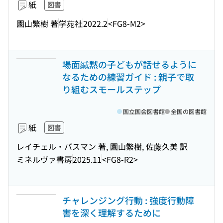
紙
図書
園山繁樹 著
学苑社
2022.2
<FG8-M2>
場面緘黙の子どもが話せるように
なるための練習ガイド : 親子で取
り組むスモールステップ
国立国会図書館
全国の図書館
紙
図書
レイチェル・バスマン 著, 園山繁樹, 佐藤久美 訳
ミネルヴァ書房
2025.11
<FG8-R2>
チャレンジング行動 : 強度行動障
害を深く理解するために