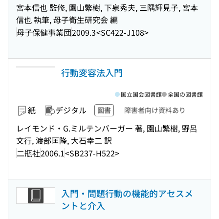
宮本信也 監修, 園山繁樹, 下泉秀夫, 三隅輝見子, 宮本
信也 執筆, 母子衛生研究会 編
母子保健事業団
2009.3
<SC422-J108>
行動変容法入門
国立国会図書館
全国の図書館
紙
デジタル
図書
障害者向け資料あり
レイモンド・G.ミルテンバーガー 著, 園山繁樹, 野呂
文行, 渡部匡隆, 大石幸二 訳
二瓶社
2006.1
<SB237-H522>
入門・問題行動の機能的アセスメ
ントと介入