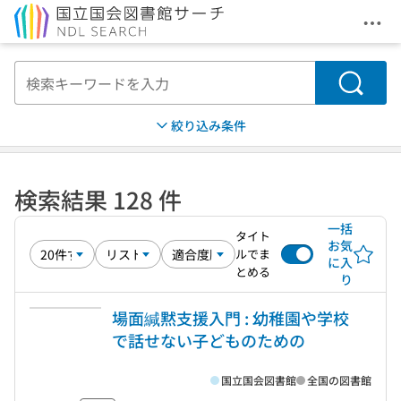
メニ
本文へ移動
検索
絞り込み条件
検索結果 128 件
一括
タイト
お気
ルでま
に入
とめる
り
場面緘黙支援入門 : 幼稚園や学校
で話せない子どものための
国立国会図書館
全国の図書館