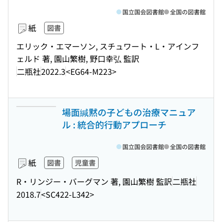
国立国会図書館
全国の図書館
紙
図書
エリック・エマーソン, スチュワート・L・アインフ
ェルド 著, 園山繁樹, 野口幸弘 監訳
二瓶社
2022.3
<EG64-M223>
場面緘黙の子どもの治療マニュア
ル : 統合的行動アプローチ
国立国会図書館
全国の図書館
紙
図書
児童書
R・リンジー・バーグマン 著, 園山繁樹 監訳
二瓶社
2018.7
<SC422-L342>