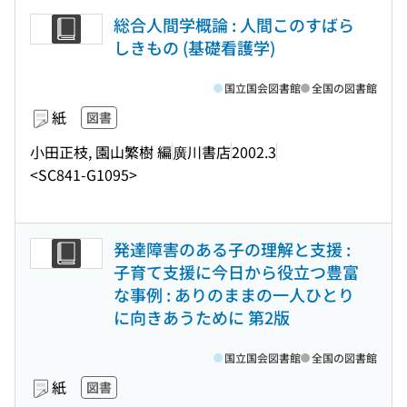
総合人間学概論 : 人間このすばら
しきもの (基礎看護学)
国立国会図書館
全国の図書館
紙
図書
小田正枝, 園山繁樹 編
廣川書店
2002.3
<SC841-G1095>
発達障害のある子の理解と支援 :
子育て支援に今日から役立つ豊富
な事例 : ありのままの一人ひとり
に向きあうために 第2版
国立国会図書館
全国の図書館
紙
図書