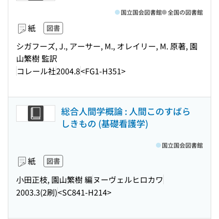
国立国会図書館
全国の図書館
紙
図書
シガフーズ, J., アーサー, M., オレイリー, M. 原著, 園
山繁樹 監訳
コレール社
2004.8
<FG1-H351>
総合人間学概論 : 人間このすばら
しきもの (基礎看護学)
国立国会図書館
紙
図書
小田正枝, 園山繁樹 編
ヌーヴェルヒロカワ
2003.3(2刷)
<SC841-H214>