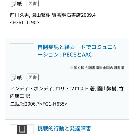
紙
図書
前川久男, 園山繁樹 編著
明石書店
2009.4
<EG61-J190>
自閉症児と絵カードでコミュニケ
ーション : PECSとAAC
国立国会図書館
全国の図書館
紙
図書
アンディ・ボンディ, ロリ・フロスト 著, 園山繁樹, 竹
内康二 訳
二瓶社
2006.7
<FG1-H635>
挑戦的行動と発達障害