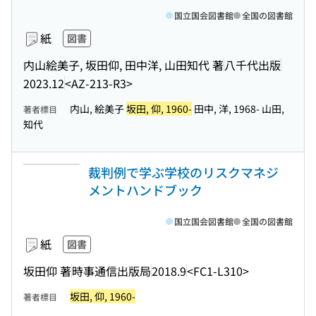
国立国会図書館
全国の図書館
紙
図書
内山絵美子, 坂田仰, 田中洋, 山田知代 著
八千代出版
2023.12
<AZ-213-R3>
内山, 絵美子
坂田, 仰, 1960-
田中, 洋, 1968- 山田,
著者標目
知代
裁判例で学ぶ学校のリスクマネジ
メントハンドブック
国立国会図書館
全国の図書館
紙
図書
坂田仰 著
時事通信出版局
2018.9
<FC1-L310>
坂田, 仰, 1960-
著者標目