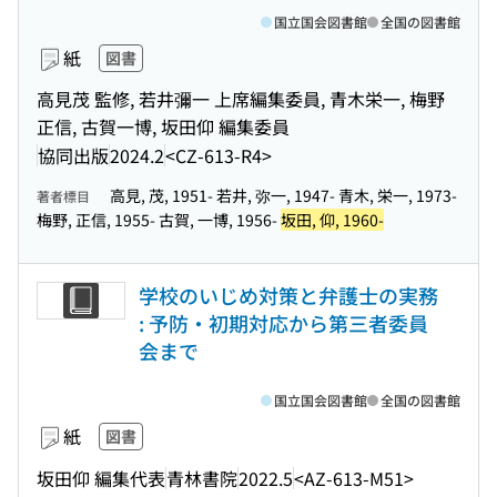
国立国会図書館
全国の図書館
紙
図書
高見茂 監修, 若井彌一 上席編集委員, 青木栄一, 梅野
正信, 古賀一博, 坂田仰 編集委員
協同出版
2024.2
<CZ-613-R4>
高見, 茂, 1951- 若井, 弥一, 1947- 青木, 栄一, 1973-
著者標目
梅野, 正信, 1955- 古賀, 一博, 1956-
坂田, 仰, 1960-
学校のいじめ対策と弁護士の実務
: 予防・初期対応から第三者委員
会まで
国立国会図書館
全国の図書館
紙
図書
坂田仰 編集代表
青林書院
2022.5
<AZ-613-M51>