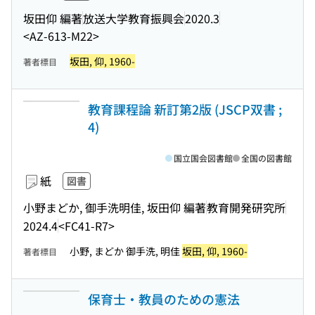
坂田仰 編著
放送大学教育振興会
2020.3
<AZ-613-M22>
坂田, 仰, 1960-
著者標目
教育課程論 新訂第2版 (JSCP双書 ;
4)
国立国会図書館
全国の図書館
紙
図書
小野まどか, 御手洗明佳, 坂田仰 編著
教育開発研究所
2024.4
<FC41-R7>
小野, まどか 御手洗, 明佳
坂田, 仰, 1960-
著者標目
保育士・教員のための憲法