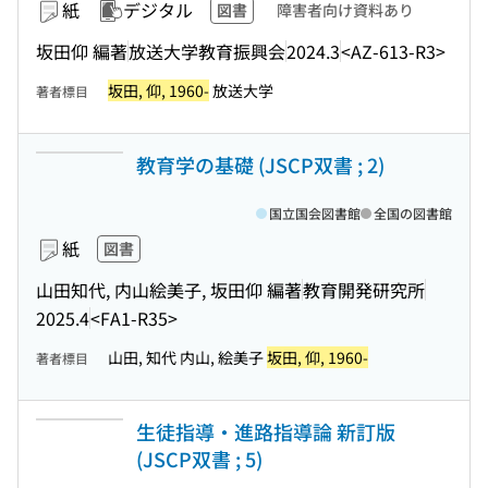
紙
デジタル
図書
障害者向け資料あり
坂田仰 編著
放送大学教育振興会
2024.3
<AZ-613-R3>
坂田, 仰, 1960-
放送大学
著者標目
教育学の基礎 (JSCP双書 ; 2)
国立国会図書館
全国の図書館
紙
図書
山田知代, 内山絵美子, 坂田仰 編著
教育開発研究所
2025.4
<FA1-R35>
山田, 知代 内山, 絵美子
坂田, 仰, 1960-
著者標目
生徒指導・進路指導論 新訂版
(JSCP双書 ; 5)