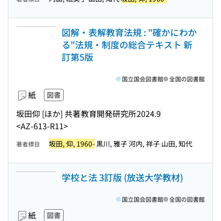
図解・表解教育法規 : "確かにわか
る"法規・制度の総合テキスト 新
訂第5版
国立国会図書館
全国の図書館
紙
図書
坂田仰 [ほか] 共著
教育開発研究所
2024.9
<AZ-613-R11>
坂田, 仰, 1960-
黒川, 雅子 河内, 祥子 山田, 知代
著者標目
学校と法 3訂版 (放送大学教材)
国立国会図書館
全国の図書館
紙
図書