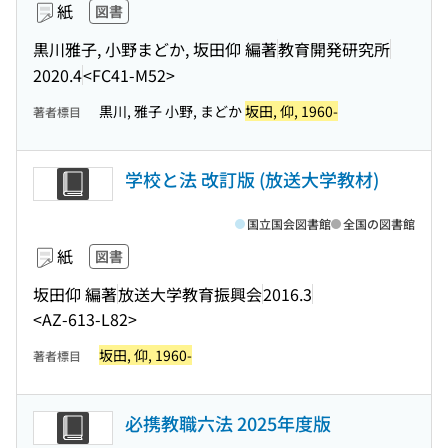
紙
図書
黒川雅子, 小野まどか, 坂田仰 編著
教育開発研究所
2020.4
<FC41-M52>
黒川, 雅子 小野, まどか
坂田, 仰, 1960-
著者標目
学校と法 改訂版 (放送大学教材)
国立国会図書館
全国の図書館
紙
図書
坂田仰 編著
放送大学教育振興会
2016.3
<AZ-613-L82>
坂田, 仰, 1960-
著者標目
必携教職六法 2025年度版