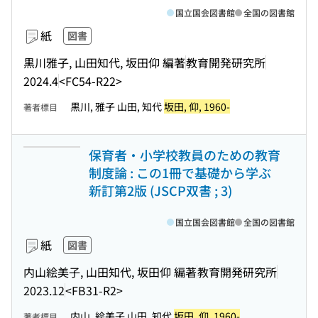
国立国会図書館
全国の図書館
紙
図書
黒川雅子, 山田知代, 坂田仰 編著
教育開発研究所
2024.4
<FC54-R22>
黒川, 雅子 山田, 知代
坂田, 仰, 1960-
著者標目
保育者・小学校教員のための教育
制度論 : この1冊で基礎から学ぶ
新訂第2版 (JSCP双書 ; 3)
国立国会図書館
全国の図書館
紙
図書
内山絵美子, 山田知代, 坂田仰 編著
教育開発研究所
2023.12
<FB31-R2>
内山, 絵美子 山田, 知代
坂田, 仰, 1960-
著者標目