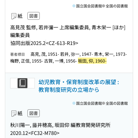
国立国会図書館
全国の図書館
紙
図書
高見茂 監修, 若井彌一 上席編集委員, 青木栄一 [ほか]
編集委員
協同出版
2025.2
<CZ-613-R19>
高見, 茂, 1951- 若井, 弥一, 1947- 青木, 栄一, 1973-
著者標目
梅野, 正信, 1955- 古賀, 一博, 1956-
坂田, 仰, 1960-
幼児教育・保育制度改革の展望 :
教育制度研究の立場から
国立国会図書館
全国の図書館
紙
図書
秋川陽一, 藤井穂高, 坂田仰 編
教育開発研究所
2020.12
<FC32-M780>