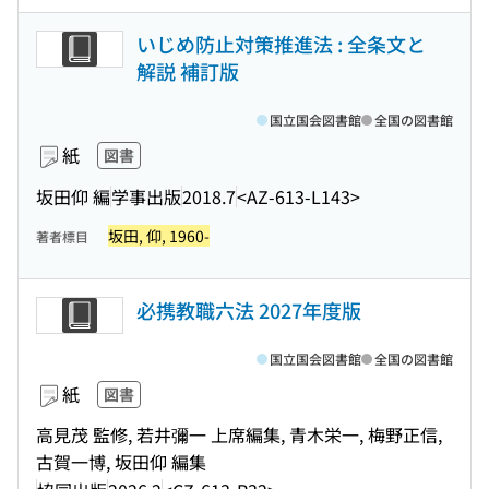
いじめ防止対策推進法 : 全条文と
解説 補訂版
国立国会図書館
全国の図書館
紙
図書
坂田仰 編
学事出版
2018.7
<AZ-613-L143>
坂田, 仰, 1960-
著者標目
必携教職六法 2027年度版
国立国会図書館
全国の図書館
紙
図書
高見茂 監修, 若井彌一 上席編集, 青木栄一, 梅野正信,
古賀一博, 坂田仰 編集