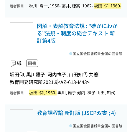
秋川, 陽一, 1956- 藤井, 穂高, 1962-
坂田, 仰, 1960-
著者標目
図解・表解教育法規 : "確かにわか
る"法規・制度の総合テキスト 新
訂第4版
国立国会図書館
全国の図書館
紙
図書
坂田仰, 黒川雅子, 河内祥子, 山田知代 共著
教育開発研究所
2021.9
<AZ-613-M43>
坂田, 仰, 1960-
黒川, 雅子 河内, 祥子 山田, 知代
著者標目
教育課程論 新訂版 (JSCP双書 ; 4)
国立国会図書館
全国の図書館