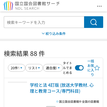
メニ
本文へ移動
検索
絞り込み条件
検索結果 88 件
一括
タイト
お気
ルでま
に入
とめる
り
学校と法 4訂版 (放送大学教材. 心
理と教育コース/専門科目)
国立国会図書館
全国の図書館