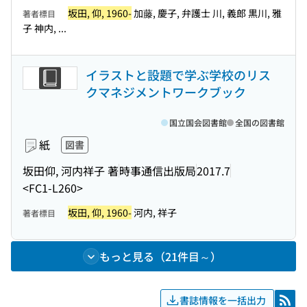
坂田, 仰, 1960-
加藤, 慶子, 弁護士 川, 義郎 黒川, 雅
著者標目
子 神内, ...
イラストと設題で学ぶ学校のリス
クマネジメントワークブック
国立国会図書館
全国の図書館
紙
図書
坂田仰, 河内祥子 著
時事通信出版局
2017.7
<FC1-L260>
坂田, 仰, 1960-
河内, 祥子
著者標目
もっと見る（21件目～）
書誌情報を一括出力