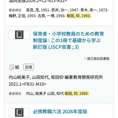
協同出版
2026.2
<CZ-613-R32>
高見, 茂, 1951- 若井, 弥一, 1947- 青木, 栄一, 1973-
著者標目
梅野, 正信, 1955- 古賀, 一博, 1956-
坂田, 仰, 1960-
保育者・小学校教員のための教育
制度論 : この1冊で基礎から学ぶ
新訂版 (JSCP双書 ; 3)
国立国会図書館
紙
図書
内山絵美子, 山田知代, 坂田仰 編著
教育開発研究所
2021.1
<FB31-M10>
内山, 絵美子 山田, 知代
坂田, 仰, 1960-
著者標目
必携教職六法 2026年度版