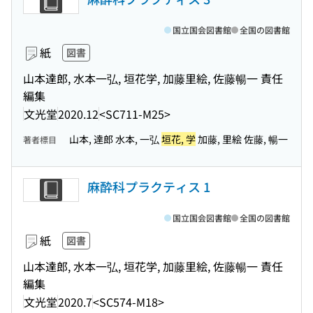
国立国会図書館
全国の図書館
紙
図書
山本達郎, 水本一弘, 垣花学, 加藤里絵, 佐藤暢一 責任
編集
文光堂
2020.12
<SC711-M25>
山本, 達郎 水本, 一弘
垣花, 学
加藤, 里絵 佐藤, 暢一
著者標目
麻酔科プラクティス 1
国立国会図書館
全国の図書館
紙
図書
山本達郎, 水本一弘, 垣花学, 加藤里絵, 佐藤暢一 責任
編集
文光堂
2020.7
<SC574-M18>