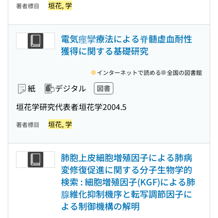
垣花, 学
著者標目
電気痙攣療法による脊髄虚血耐性
獲得に関する基礎研究
インターネットで読める
全国の図書館
紙
デジタル
図書
垣花学研究代表者
垣花学
2004.5
垣花, 学
著者標目
肺胞上皮細胞増殖因子による肺病
変修復促進に関する分子生物学的
検索 : 細胞増殖因子(KGF)による肺
腺維化抑制機序と転写調節因子に
よる制御機構の解明