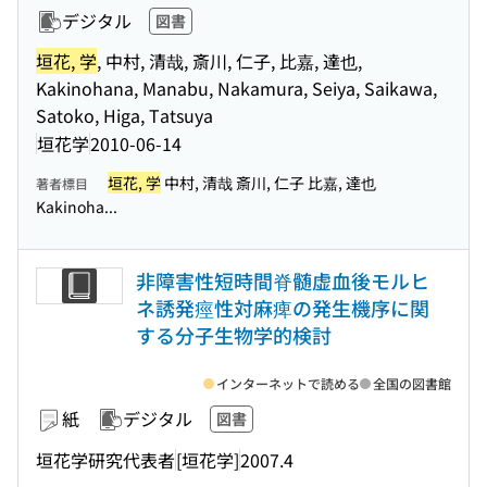
デジタル
図書
垣花, 学
, 中村, 清哉, 斎川, 仁子, 比嘉, 達也,
Kakinohana, Manabu, Nakamura, Seiya, Saikawa,
Satoko, Higa, Tatsuya
垣花学
2010-06-14
垣花, 学
中村, 清哉 斎川, 仁子 比嘉, 達也
著者標目
Kakinoha...
非障害性短時間脊髄虚血後モルヒ
ネ誘発痙性対麻痺の発生機序に関
する分子生物学的検討
インターネットで読める
全国の図書館
紙
デジタル
図書
垣花学研究代表者
[垣花学]
2007.4