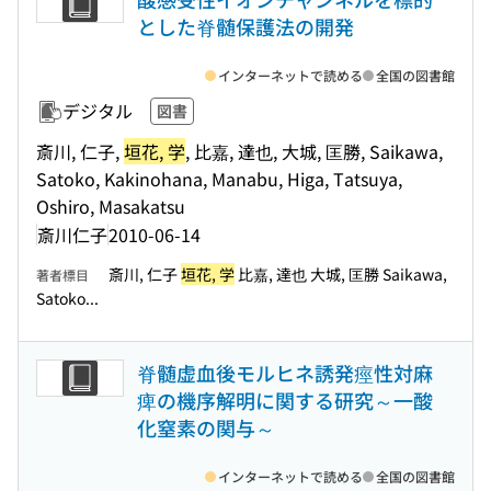
とした脊髄保護法の開発
インターネットで読める
全国の図書館
デジタル
図書
斎川, 仁子,
垣花, 学
, 比嘉, 達也, 大城, 匡勝, Saikawa,
Satoko, Kakinohana, Manabu, Higa, Tatsuya,
Oshiro, Masakatsu
斎川仁子
2010-06-14
斎川, 仁子
垣花, 学
比嘉, 達也 大城, 匡勝 Saikawa,
著者標目
Satoko...
脊髄虚血後モルヒネ誘発痙性対麻
痺の機序解明に関する研究～一酸
化窒素の関与～
インターネットで読める
全国の図書館