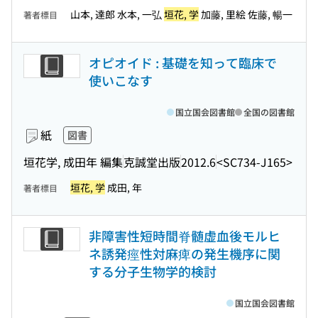
山本, 達郎 水本, 一弘
垣花, 学
加藤, 里絵 佐藤, 暢一
著者標目
オピオイド : 基礎を知って臨床で
使いこなす
国立国会図書館
全国の図書館
紙
図書
垣花学, 成田年 編集
克誠堂出版
2012.6
<SC734-J165>
垣花, 学
成田, 年
著者標目
非障害性短時間脊髄虚血後モルヒ
ネ誘発痙性対麻痺の発生機序に関
する分子生物学的検討
国立国会図書館