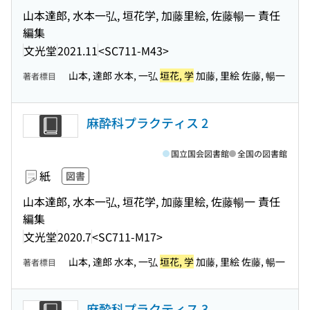
山本達郎, 水本一弘, 垣花学, 加藤里絵, 佐藤暢一 責任
編集
文光堂
2021.11
<SC711-M43>
山本, 達郎 水本, 一弘
垣花, 学
加藤, 里絵 佐藤, 暢一
著者標目
麻酔科プラクティス 2
国立国会図書館
全国の図書館
紙
図書
山本達郎, 水本一弘, 垣花学, 加藤里絵, 佐藤暢一 責任
編集
文光堂
2020.7
<SC711-M17>
山本, 達郎 水本, 一弘
垣花, 学
加藤, 里絵 佐藤, 暢一
著者標目
麻酔科プラクティス 3