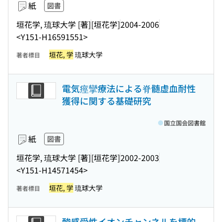
紙
図書
垣花学, 琉球大学 [著]
[垣花学]
2004-2006
<Y151-H16591551>
垣花, 学
琉球大学
著者標目
電気痙攣療法による脊髄虚血耐性
獲得に関する基礎研究
国立国会図書館
紙
図書
垣花学, 琉球大学 [著]
[垣花学]
2002-2003
<Y151-H14571454>
垣花, 学
琉球大学
著者標目
酸感受性イオンチャンネルを標的