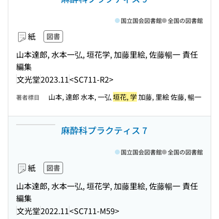
国立国会図書館
全国の図書館
紙
図書
山本達郎, 水本一弘, 垣花学, 加藤里絵, 佐藤暢一 責任
編集
文光堂
2023.11
<SC711-R2>
山本, 達郎 水本, 一弘
垣花, 学
加藤, 里絵 佐藤, 暢一
著者標目
麻酔科プラクティス 7
国立国会図書館
全国の図書館
紙
図書
山本達郎, 水本一弘, 垣花学, 加藤里絵, 佐藤暢一 責任
編集
文光堂
2022.11
<SC711-M59>