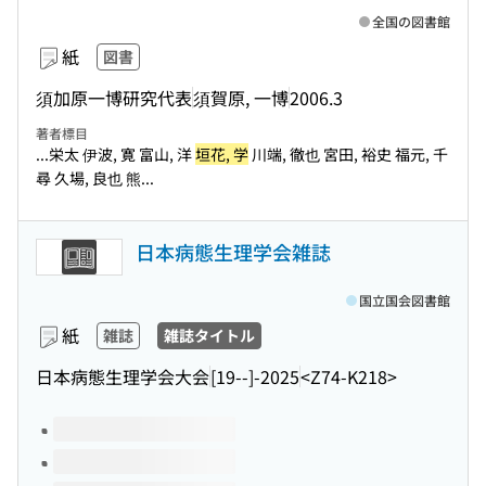
全国の図書館
紙
図書
須加原一博研究代表
須賀原, 一博
2006.3
著者標目
...栄太 伊波, 寛 富山, 洋
垣花, 学
川端, 徹也 宮田, 裕史 福元, 千
尋 久場, 良也 熊...
日本病態生理学会雑誌
国立国会図書館
紙
雑誌
雑誌タイトル
日本病態生理学会大会
[19--]-2025
<Z74-K218>
このタイトルの巻号