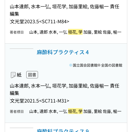
山本達郎, 水本一弘, 垣花学, 加藤里絵, 佐藤暢一 責任
編集
文光堂
2023.5
<SC711-M84>
山本, 達郎 水本, 一弘
垣花, 学
加藤, 里絵 佐藤, 暢一
著者標目
麻酔科プラクティス 4
国立国会図書館
全国の図書館
紙
図書
山本達郎, 水本一弘, 垣花学, 加藤里絵, 佐藤暢一 責任
編集
文光堂
2021.5
<SC711-M31>
山本, 達郎 水本, 一弘
垣花, 学
加藤, 里絵 佐藤, 暢一
著者標目
麻酔科プラクティス 9