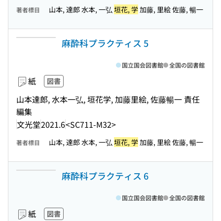
山本, 達郎 水本, 一弘
垣花, 学
加藤, 里絵 佐藤, 暢一
著者標目
麻酔科プラクティス 5
国立国会図書館
全国の図書館
紙
図書
山本達郎, 水本一弘, 垣花学, 加藤里絵, 佐藤暢一 責任
編集
文光堂
2021.6
<SC711-M32>
山本, 達郎 水本, 一弘
垣花, 学
加藤, 里絵 佐藤, 暢一
著者標目
麻酔科プラクティス 6
国立国会図書館
全国の図書館
紙
図書