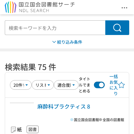
メニ
本文へ移動
検索
絞り込み条件
検索結果 75 件
一括
タイト
お気
ルでま
に入
とめる
り
麻酔科プラクティス 8
国立国会図書館
全国の図書館
紙
図書