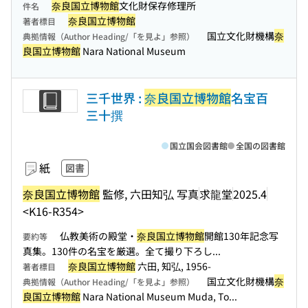
奈良国立博物館
文化財保存修理所
件名
奈良国立博物館
著者標目
国立文化財機構
奈
典拠情報（Author Heading/「を見よ」参照）
良国立博物館
Nara National Museum
三千世界 :
奈良国立博物館
名宝百
三十撰
国立国会図書館
全国の図書館
紙
図書
奈良国立博物館
監修, 六田知弘 写真
求龍堂
2025.4
<K16-R354>
仏教美術の殿堂・
奈良国立博物館
開館130年記念写
要約等
真集。130件の名宝を厳選。全て撮り下ろし...
奈良国立博物館
六田, 知弘, 1956-
著者標目
国立文化財機構
奈
典拠情報（Author Heading/「を見よ」参照）
良国立博物館
Nara National Museum Muda, To...