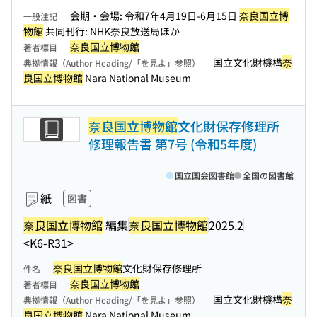
会期・会場: 令和7年4月19日-6月15日
奈良国立博
一般注記
物館
共同刊行: NHK奈良放送局ほか
奈良国立博物館
著者標目
国立文化財機構
奈
典拠情報（Author Heading/「を見よ」参照）
良国立博物館
Nara National Museum
奈良国立博物館
文化財保存修理所
修理報告書 第7号 (令和5年度)
国立国会図書館
全国の図書館
紙
図書
奈良国立博物館
編集
奈良国立博物館
2025.2
<K6-R31>
奈良国立博物館
文化財保存修理所
件名
奈良国立博物館
著者標目
国立文化財機構
奈
典拠情報（Author Heading/「を見よ」参照）
良国立博物館
Nara National Museum