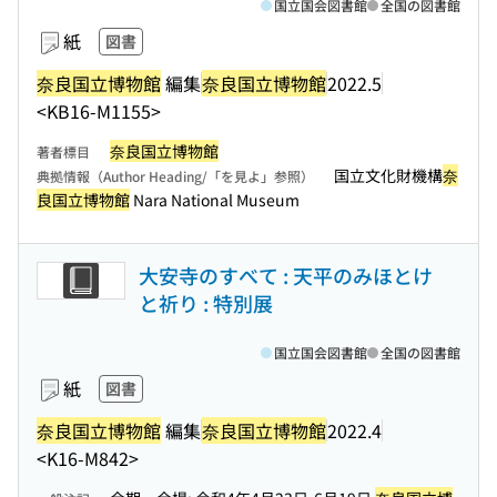
国立国会図書館
全国の図書館
紙
図書
奈良国立博物館
編集
奈良国立博物館
2022.5
<KB16-M1155>
奈良国立博物館
著者標目
国立文化財機構
奈
典拠情報（Author Heading/「を見よ」参照）
良国立博物館
Nara National Museum
大安寺のすべて : 天平のみほとけ
と祈り : 特別展
国立国会図書館
全国の図書館
紙
図書
奈良国立博物館
編集
奈良国立博物館
2022.4
<K16-M842>