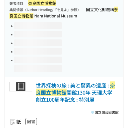
奈良国立博物館
著者標目
国立文化財機構
奈
典拠情報（Author Heading/「を見よ」参照）
良国立博物館
Nara National Museum
このタイトルの巻号
世界探検の旅 : 美と驚異の遺産 :
奈
良国立博物館
開館130年 天理大学
創立100周年記念 : 特別展
国立国会図書館
紙
図書