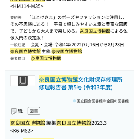
<HM114-M35>
「ほとけさま」のポーズやファッションに注目し、
要約等
その不思議に迫る！ 平易で親しみやすい文章と豊富な図版
で、子どもから大人まで楽しめる。
奈良国立博物館
による仏
像入門の決定版！
会期・会場: 令和4年(2022)7月16日から8月28日
一般注記
奈良国立博物館
主催:
奈良国立博物館
奈良国立博物館
著者標目
奈良国立博物館
文化財保存修理所
修理報告書 第5号 (令和3年度)
国立国会図書館
全国の図書館
紙
図書
奈良国立博物館
編集
奈良国立博物館
2023.3
<K6-M82>