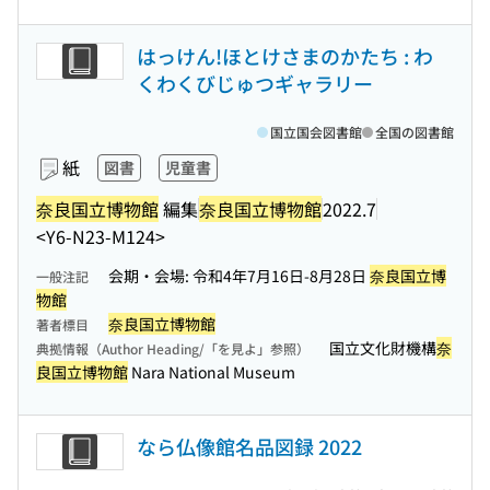
はっけん!ほとけさまのかたち : わ
くわくびじゅつギャラリー
国立国会図書館
全国の図書館
紙
図書
児童書
奈良国立博物館
編集
奈良国立博物館
2022.7
<Y6-N23-M124>
会期・会場: 令和4年7月16日-8月28日
奈良国立博
一般注記
物館
奈良国立博物館
著者標目
国立文化財機構
奈
典拠情報（Author Heading/「を見よ」参照）
良国立博物館
Nara National Museum
なら仏像館名品図録 2022