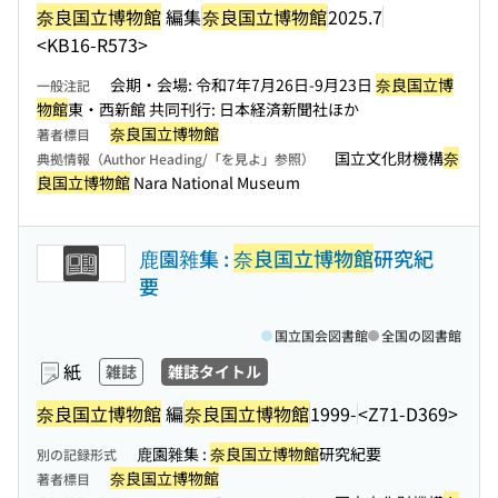
奈良国立博物館
編集
奈良国立博物館
2025.7
<KB16-R573>
会期・会場: 令和7年7月26日-9月23日
奈良国立博
一般注記
物館
東・西新館 共同刊行: 日本経済新聞社ほか
奈良国立博物館
著者標目
国立文化財機構
奈
典拠情報（Author Heading/「を見よ」参照）
良国立博物館
Nara National Museum
鹿園雜集 :
奈良国立博物館
研究紀
要
国立国会図書館
全国の図書館
紙
雑誌
雑誌タイトル
奈良国立博物館
編
奈良国立博物館
1999-
<Z71-D369>
鹿園雜集 :
奈良国立博物館
研究紀要
別の記録形式
奈良国立博物館
著者標目