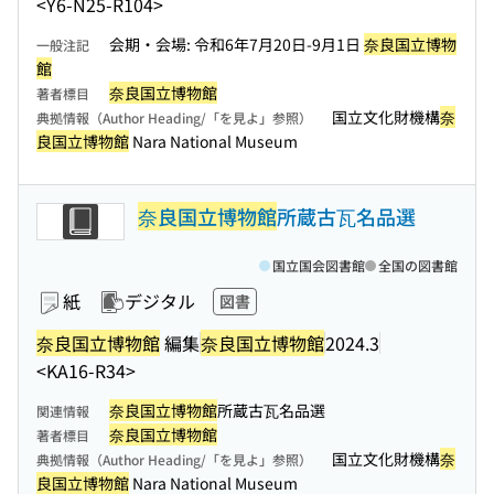
<Y6-N25-R104>
会期・会場: 令和6年7月20日-9月1日
奈良国立博物
一般注記
館
奈良国立博物館
著者標目
国立文化財機構
奈
典拠情報（Author Heading/「を見よ」参照）
良国立博物館
Nara National Museum
奈良国立博物館
所蔵古瓦名品選
国立国会図書館
全国の図書館
紙
デジタル
図書
奈良国立博物館
編集
奈良国立博物館
2024.3
<KA16-R34>
奈良国立博物館
所蔵古瓦名品選
関連情報
奈良国立博物館
著者標目
国立文化財機構
奈
典拠情報（Author Heading/「を見よ」参照）
良国立博物館
Nara National Museum