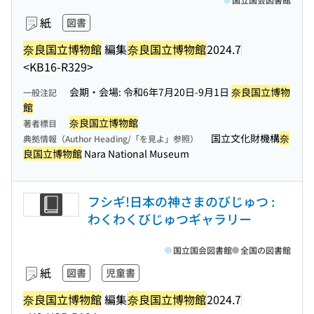
紙
図書
奈良国立博物館
編集
奈良国立博物館
2024.7
<KB16-R329>
会期・会場: 令和6年7月20日-9月1日
奈良国立博物
一般注記
館
奈良国立博物館
著者標目
国立文化財機構
奈
典拠情報（Author Heading/「を見よ」参照）
良国立博物館
Nara National Museum
フシギ!日本の神さまのびじゅつ :
わくわくびじゅつギャラリー
国立国会図書館
全国の図書館
紙
図書
児童書
奈良国立博物館
編集
奈良国立博物館
2024.7