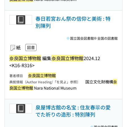
春日若宮おん祭の信仰と美術 : 特
別陳列
国立国会図書館
全国の図書館
紙
図書
奈良国立博物館
編集
奈良国立博物館
2024.12
<K16-R316>
奈良国立博物館
著者標目
国立文化財機構
奈
典拠情報（Author Heading/「を見よ」参照）
良国立博物館
Nara National Museum
泉屋博古館の名宝 : 住友春翠の愛
でた祈りの造形 : 特別陳列
国立国会図書館