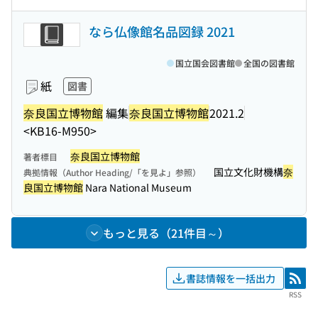
なら仏像館名品図録 2021
国立国会図書館
全国の図書館
紙
図書
奈良国立博物館
編集
奈良国立博物館
2021.2
<KB16-M950>
奈良国立博物館
著者標目
国立文化財機構
奈
典拠情報（Author Heading/「を見よ」参照）
良国立博物館
Nara National Museum
もっと見る（21件目～）
書誌情報を一括出力
RSS
RSS