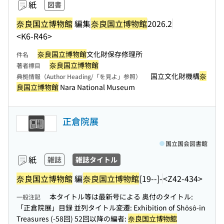
紙
図書
奈良国立博物館
編集
奈良国立博物館
2026.2
<K6-R46>
奈良国立博物館
文化財保存修理所
件名
奈良国立博物館
著者標目
国立文化財機構
奈
典拠情報（Author Heading/「を見よ」参照）
良国立博物館
Nara National Museum
正倉院展
国立国会図書館
紙
雑誌
雑誌タイトル
奈良国立博物館
編
奈良国立博物館
[19--]-
<Z42-434>
本タイトル等は最新号による 奥付のタイトル:
一般注記
「正倉院展」目録 並列タイトル変遷: Exhibition of Shôsô-in
Treasures (-58回) 52回以降の編者:
奈良国立博物館