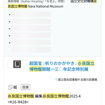
国立文化財機構
奈
典拠情報（Author Heading/「を見よ」参照）
良国立博物館
Nara National Museum
このタイトルの巻号
超国宝 : 祈りのかがやき :
奈良国立
博物館
開館一三〇年記念特別展
国立国会図書館
全国の図書館
紙
図書
奈良国立博物館
編集
奈良国立博物館
2025.4
<K16-R428>