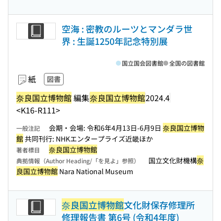
空海 : 密教のルーツとマンダラ世
界 : 生誕1250年記念特別展
国立国会図書館
全国の図書館
紙
図書
奈良国立博物館
編集
奈良国立博物館
2024.4
<K16-R111>
会期・会場: 令和6年4月13日-6月9日
奈良国立博物
一般注記
館
共同刊行: NHKエンタープライズ近畿ほか
奈良国立博物館
著者標目
国立文化財機構
奈
典拠情報（Author Heading/「を見よ」参照）
良国立博物館
Nara National Museum
奈良国立博物館
文化財保存修理所
修理報告書 第6号 (令和4年度)