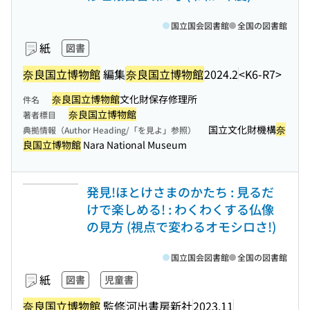
国立国会図書館
全国の図書館
紙
図書
奈良国立博物館
編集
奈良国立博物館
2024.2
<K6-R7>
奈良国立博物館
文化財保存修理所
件名
奈良国立博物館
著者標目
国立文化財機構
奈
典拠情報（Author Heading/「を見よ」参照）
良国立博物館
Nara National Museum
発見!ほとけさまのかたち : 見るだ
けで楽しめる! : わくわくする仏像
の見方 (視点で変わるオモシロさ!)
国立国会図書館
全国の図書館
紙
図書
児童書
奈良国立博物館
監修
河出書房新社
2023.11