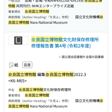
会期・会場: 令和4年4月23日-6月19日
奈良国立博
一般注記
物館
共同刊行: NHKエンタープライズ近畿
奈良国立博物館
著者標目
国立文化財機構
奈
典拠情報（Author Heading/「を見よ」参照）
良国立博物館
Nara National Museum
奈良国立博物館
文化財保存修理所
修理報告書 第4号 (令和2年度)
国立国会図書館
全国の図書館
紙
図書
奈良国立博物館
編集
奈良国立博物館
2022.3
<K6-M65>
奈良国立博物館
文化財保存修理所
件名
奈良国立博物館
著者標目
国立文化財機構
奈
典拠情報（Author Heading/「を見よ」参照）
良国立博物館
Nara National Museum