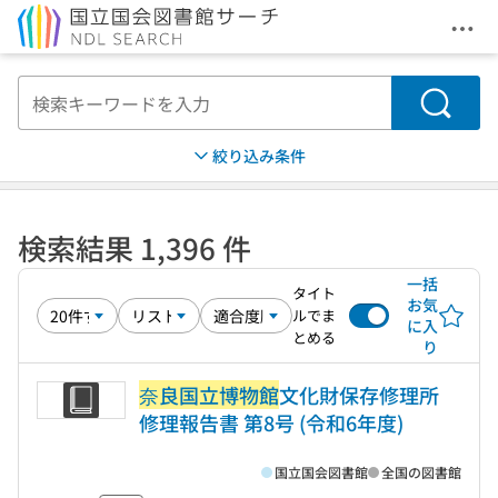
メニ
本文へ移動
検索
絞り込み条件
検索結果 1,396 件
一括
タイト
お気
ルでま
に入
とめる
り
奈良国立博物館
文化財保存修理所
修理報告書 第8号 (令和6年度)
国立国会図書館
全国の図書館