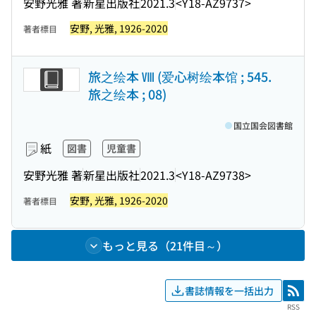
安野光雅 著
新星出版社
2021.3
<Y18-AZ9737>
安野, 光雅, 1926-2020
著者標目
旅之绘本 Ⅷ (爱心树绘本馆 ; 545.
旅之绘本 ; 08)
国立国会図書館
紙
図書
児童書
安野光雅 著
新星出版社
2021.3
<Y18-AZ9738>
安野, 光雅, 1926-2020
著者標目
もっと見る（21件目～）
書誌情報を一括出力
RSS
RSS