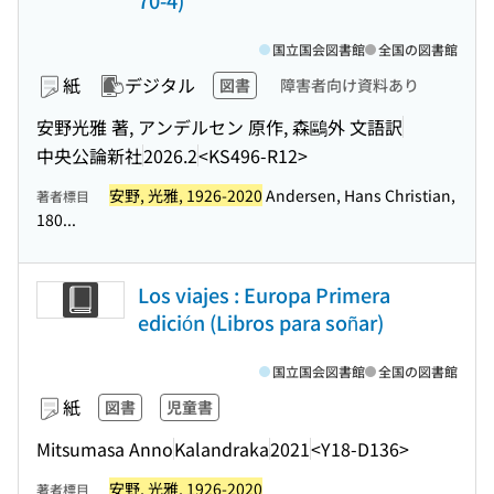
70-4)
国立国会図書館
全国の図書館
紙
デジタル
図書
障害者向け資料あり
安野光雅 著, アンデルセン 原作, 森鷗外 文語訳
中央公論新社
2026.2
<KS496-R12>
安野, 光雅, 1926-2020
Andersen, Hans Christian,
著者標目
180...
Los viajes : Europa Primera
edición (Libros para soñar)
国立国会図書館
全国の図書館
紙
図書
児童書
Mitsumasa Anno
Kalandraka
2021
<Y18-D136>
安野, 光雅, 1926-2020
著者標目