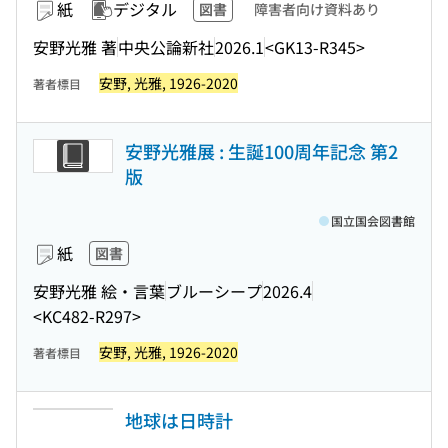
紙
デジタル
図書
障害者向け資料あり
安野光雅 著
中央公論新社
2026.1
<GK13-R345>
安野, 光雅, 1926-2020
著者標目
安野光雅展 : 生誕100周年記念 第2
版
国立国会図書館
紙
図書
安野光雅 絵・言葉
ブルーシープ
2026.4
<KC482-R297>
安野, 光雅, 1926-2020
著者標目
地球は日時計