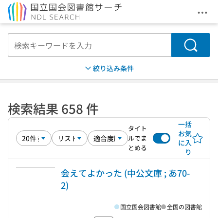
メニ
本文へ移動
検索
絞り込み条件
検索結果 658 件
一括
タイト
お気
ルでま
に入
とめる
り
会えてよかった (中公文庫 ; あ70-
2)
国立国会図書館
全国の図書館