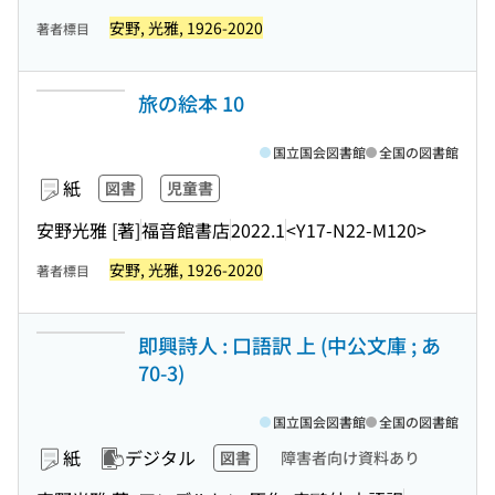
安野, 光雅, 1926-2020
著者標目
旅の絵本 10
国立国会図書館
全国の図書館
紙
図書
児童書
安野光雅 [著]
福音館書店
2022.1
<Y17-N22-M120>
安野, 光雅, 1926-2020
著者標目
即興詩人 : 口語訳 上 (中公文庫 ; あ
70-3)
国立国会図書館
全国の図書館
紙
デジタル
図書
障害者向け資料あり