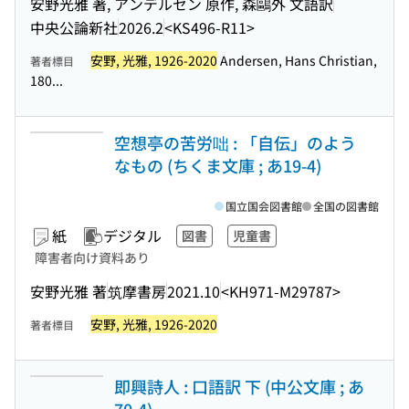
安野光雅 著, アンデルセン 原作, 森鷗外 文語訳
中央公論新社
2026.2
<KS496-R11>
安野, 光雅, 1926-2020
Andersen, Hans Christian,
著者標目
180...
空想亭の苦労咄 : 「自伝」のよう
なもの (ちくま文庫 ; あ19-4)
国立国会図書館
全国の図書館
紙
デジタル
図書
児童書
障害者向け資料あり
安野光雅 著
筑摩書房
2021.10
<KH971-M29787>
安野, 光雅, 1926-2020
著者標目
即興詩人 : 口語訳 下 (中公文庫 ; あ