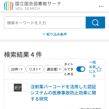
メニ
本文へ移動
検索
絞り込み条件
検索結果 4 件
一括
タイト
お気
ルでま
に入
とめる
り
注射薬バーコードを活用した認証
システムの医療事故防止効果に関
する研究