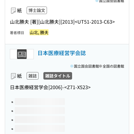
国立国会図書館
紙
博士論文
山北勝夫 [著]
[山北勝夫]
[2013]
<UT51-2013-C63>
山北, 勝夫
著者標目
日本医療経営学会誌
国立国会図書館
全国の図書館
紙
雑誌
雑誌タイトル
日本医療経営学会
[2006]-
<Z71-X523>
このタイトルの巻号