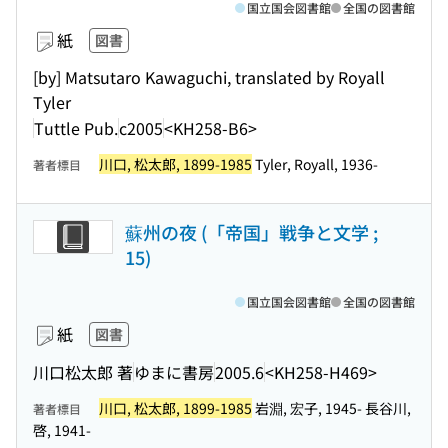
国立国会図書館
全国の図書館
紙
図書
[by] Matsutaro Kawaguchi, translated by Royall
Tyler
Tuttle Pub.
c2005
<KH258-B6>
川口, 松太郎, 1899-1985
Tyler, Royall, 1936-
著者標目
蘇州の夜 (「帝国」戦争と文学 ;
15)
国立国会図書館
全国の図書館
紙
図書
川口松太郎 著
ゆまに書房
2005.6
<KH258-H469>
川口, 松太郎, 1899-1985
岩淵, 宏子, 1945- 長谷川,
著者標目
啓, 1941-