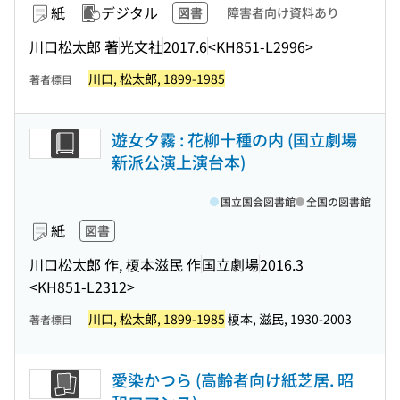
紙
デジタル
図書
障害者向け資料あり
川口松太郎 著
光文社
2017.6
<KH851-L2996>
川口, 松太郎, 1899-1985
著者標目
遊女夕霧 : 花柳十種の内 (国立劇場
新派公演上演台本)
国立国会図書館
全国の図書館
紙
図書
川口松太郎 作, 榎本滋民 作
国立劇場
2016.3
<KH851-L2312>
川口, 松太郎, 1899-1985
榎本, 滋民, 1930-2003
著者標目
愛染かつら (高齢者向け紙芝居. 昭