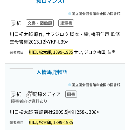
和ロマンス)
国立国会図書館
全国の図書館
紙
文書・図像類
児童書
川口松太郎 原作, サワジロウ 脚本・絵, 梅田佳声 監修
雲母書房
2013.12
<YKF-L39>
川口, 松太郎, 1899-1985
サワ, ジロウ 梅田, 佳声
著者標目
人情馬鹿物語
国立国会図書館
全国の図書館
紙
記録メディア
図書
障害者向け資料あり
川口松太郎 著
論創社
2009.5
<KH258-J308>
川口, 松太郎, 1899-1985
著者標目