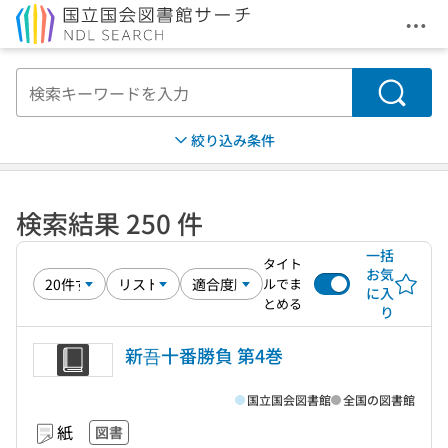
メニ
本文へ移動
検索
絞り込み条件
検索結果 250 件
一括
タイト
お気
ルでま
に入
とめる
り
新吾十番勝負 第4巻
国立国会図書館
全国の図書館
紙
図書