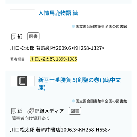
人情馬鹿物語 続
国立国会図書館
全国の図書館
紙
図書
川口松太郎 著
論創社
2009.6
<KH258-J327>
川口, 松太郎, 1899-1985
著者標目
新吾十番勝負 5(剣聖の巻) (嶋中文
庫)
国立国会図書館
全国の図書館
紙
記録メディア
図書
障害者向け資料あり
川口松太郎 著
嶋中書店
2006.3
<KH258-H658>