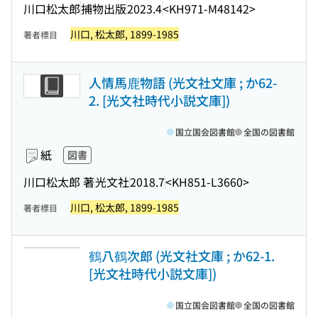
川口松太郎
捕物出版
2023.4
<KH971-M48142>
川口, 松太郎, 1899-1985
著者標目
人情馬鹿物語 (光文社文庫 ; か62-
2. [光文社時代小説文庫])
国立国会図書館
全国の図書館
紙
図書
川口松太郎 著
光文社
2018.7
<KH851-L3660>
川口, 松太郎, 1899-1985
著者標目
鶴八鶴次郎 (光文社文庫 ; か62-1.
[光文社時代小説文庫])
国立国会図書館
全国の図書館