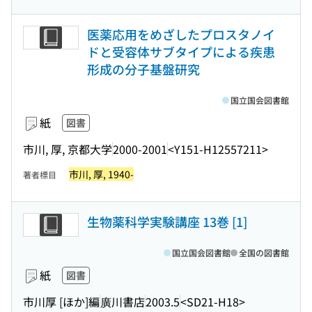
医薬応用をめざしたプロスタノイ
ドと受容体サブタイプによる疾患
形成の分子基盤研究
国立国会図書館
紙
図書
市川, 厚, 京都大学
2000-2001
<Y151-H12557211>
市川, 厚, 1940-
著者標目
生物薬科学実験講座 13巻 [1]
国立国会図書館
全国の図書館
紙
図書
市川厚 [ほか]編
廣川書店
2003.5
<SD21-H18>