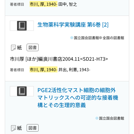
市川, 厚, 1940-
田中, 智之
著者標目
生物薬科学実験講座 第6巻 [2]
国立国会図書館
全国の図書館
紙
図書
市川厚 [ほか]編
廣川書店
2004.11
<SD21-H73>
市川, 厚, 1940-
井出, 利憲, 1943-
著者標目
PGE2活性化マスト細胞の細胞外
マトリックスへの可逆的な接着機
構とその生理的意義
国立国会図書館
紙
図書