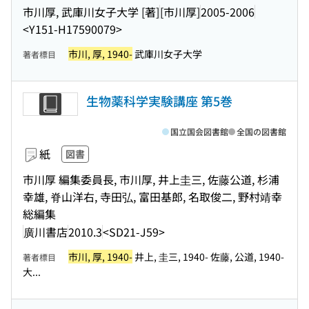
市川厚, 武庫川女子大学 [著]
[市川厚]
2005-2006
<Y151-H17590079>
市川, 厚, 1940-
武庫川女子大学
著者標目
生物薬科学実験講座 第5巻
国立国会図書館
全国の図書館
紙
図書
市川厚 編集委員長, 市川厚, 井上圭三, 佐藤公道, 杉浦
幸雄, 脊山洋右, 寺田弘, 富田基郎, 名取俊二, 野村靖幸
総編集
廣川書店
2010.3
<SD21-J59>
市川, 厚, 1940-
井上, 圭三, 1940- 佐藤, 公道, 1940-
著者標目
大...