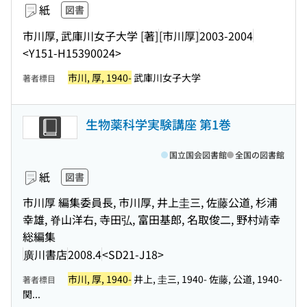
紙
図書
市川厚, 武庫川女子大学 [著]
[市川厚]
2003-2004
<Y151-H15390024>
市川, 厚, 1940-
武庫川女子大学
著者標目
生物薬科学実験講座 第1巻
国立国会図書館
全国の図書館
紙
図書
市川厚 編集委員長, 市川厚, 井上圭三, 佐藤公道, 杉浦
幸雄, 脊山洋右, 寺田弘, 富田基郎, 名取俊二, 野村靖幸
総編集
廣川書店
2008.4
<SD21-J18>
市川, 厚, 1940-
井上, 圭三, 1940- 佐藤, 公道, 1940-
著者標目
関...