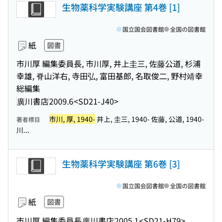
生物薬科学実験講座 第4巻 [1]
国立国会図書館
全国の図書館
紙
図書
市川厚 編集委員長, 市川厚, 井上圭三, 佐藤公道, 杉浦
幸雄, 脊山洋右, 寺田弘, 富田基郎, 名取俊二, 野村靖幸
総編集
廣川書店
2009.6
<SD21-J40>
市川, 厚, 1940-
井上, 圭三, 1940- 佐藤, 公道, 1940-
著者標目
川...
生物薬科学実験講座 第6巻 [3]
国立国会図書館
全国の図書館
紙
図書
市川厚 編集委員長
廣川書店
2005.1
<SD21-H79>