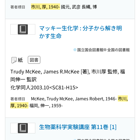
市川, 厚, 1940-
國元, 武彦 長縄, 博
著者標目
マッキー生化学 : 分子から解き明
かす生命
国立国会図書館
全国の図書館
紙
図書
Trudy McKee, James R.McKee [著], 市川厚 監修, 福
岡伸一 監訳
化学同人
2003.10
<SC81-H15>
McKee, Trudy McKee, James Robert, 1946-
市川,
著者標目
厚, 1940-
福岡, 伸一, 1959-
生物薬科学実験講座 第11巻 [1]