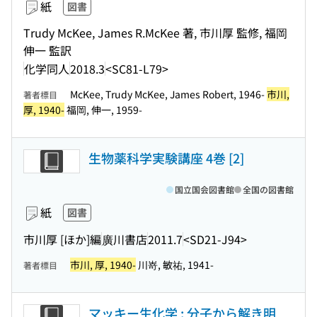
紙
図書
Trudy McKee, James R.McKee 著, 市川厚 監修, 福岡
伸一 監訳
化学同人
2018.3
<SC81-L79>
McKee, Trudy McKee, James Robert, 1946-
市川,
著者標目
厚, 1940-
福岡, 伸一, 1959-
生物薬科学実験講座 4巻 [2]
国立国会図書館
全国の図書館
紙
図書
市川厚 [ほか]編
廣川書店
2011.7
<SD21-J94>
市川, 厚, 1940-
川嵜, 敏祐, 1941-
著者標目
マッキー生化学 : 分子から解き明