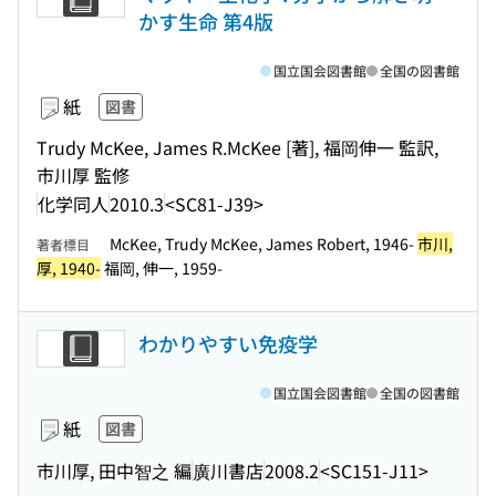
かす生命 第4版
国立国会図書館
全国の図書館
紙
図書
Trudy McKee, James R.McKee [著], 福岡伸一 監訳,
市川厚 監修
化学同人
2010.3
<SC81-J39>
McKee, Trudy McKee, James Robert, 1946-
市川,
著者標目
厚, 1940-
福岡, 伸一, 1959-
わかりやすい免疫学
国立国会図書館
全国の図書館
紙
図書
市川厚, 田中智之 編
廣川書店
2008.2
<SC151-J11>