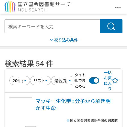
メニ
本文へ移動
検索
絞り込み条件
検索結果 54 件
一括
タイト
お気
ルでま
に入
とめる
り
マッキー生化学 : 分子から解き明
かす生命
国立国会図書館
全国の図書館