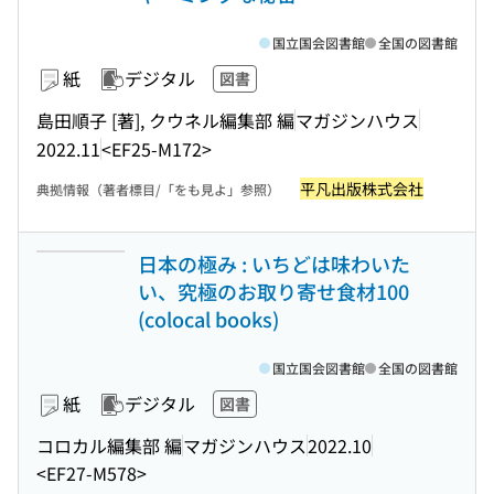
国立国会図書館
全国の図書館
紙
デジタル
図書
島田順子 [著], クウネル編集部 編
マガジンハウス
2022.11
<EF25-M172>
平凡出版株式会社
典拠情報（著者標目/「をも見よ」参照）
日本の極み : いちどは味わいた
い、究極のお取り寄せ食材100
(colocal books)
国立国会図書館
全国の図書館
紙
デジタル
図書
コロカル編集部 編
マガジンハウス
2022.10
<EF27-M578>