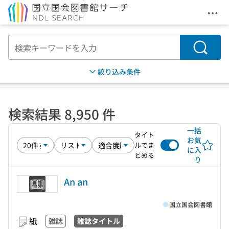
メニ
本文へ移動
検索
絞り込み条件
検索結果 8,950 件
一括
タイト
お気
ルでま
に入
とめる
り
An an
国立国会図書館
紙
雑誌
雑誌タイトル