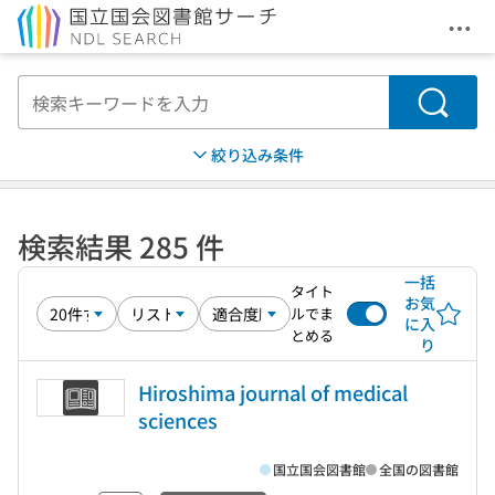
メニ
本文へ移動
検索
絞り込み条件
検索結果 285 件
一括
タイト
お気
ルでま
に入
とめる
り
Hiroshima journal of medical
sciences
国立国会図書館
全国の図書館