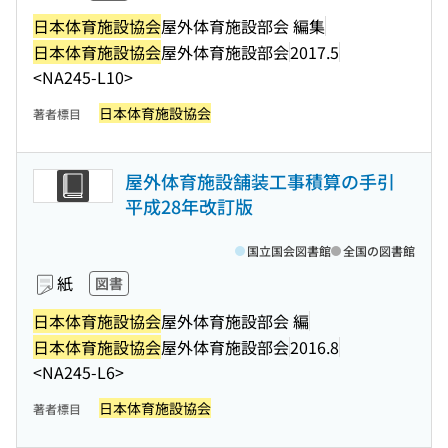
日本体育施設協会
屋外体育施設部会 編集
日本体育施設協会
屋外体育施設部会
2017.5
<NA245-L10>
日本体育施設協会
著者標目
屋外体育施設舗装工事積算の手引
平成28年改訂版
国立国会図書館
全国の図書館
紙
図書
日本体育施設協会
屋外体育施設部会 編
日本体育施設協会
屋外体育施設部会
2016.8
<NA245-L6>
日本体育施設協会
著者標目