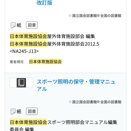
改訂版
国立国会図書館
全国の図書館
紙
図書
日本体育施設協会
屋外体育施設部会 編集
日本体育施設協会
屋外体育施設部会
2012.5
<NA245-J13>
日本体育施設協会
著者標目
スポーツ照明の保守・管理マニュ
アル
国立国会図書館
全国の図書館
紙
図書
日本体育施設協会
スポーツ照明部会マニュアル編集
委員会 編集