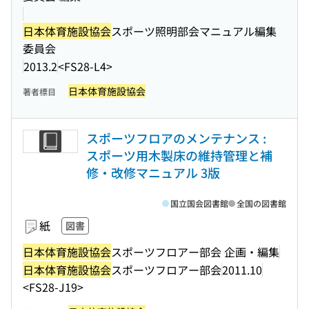
日本体育施設協会
スポーツ照明部会マニュアル編集
委員会
2013.2
<FS28-L4>
日本体育施設協会
著者標目
スポーツフロアのメンテナンス :
スポーツ用木製床の維持管理と補
修・改修マニュアル 3版
国立国会図書館
全国の図書館
紙
図書
日本体育施設協会
スポーツフロアー部会 企画・編集
日本体育施設協会
スポーツフロアー部会
2011.10
<FS28-J19>