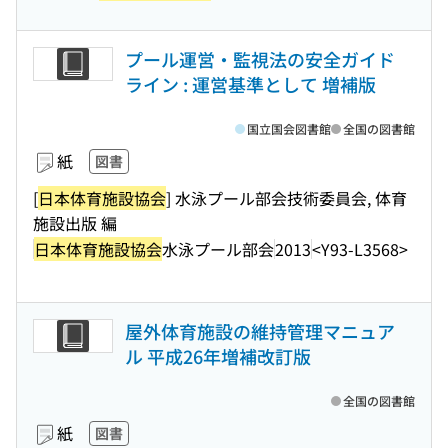
プール運営・監視法の安全ガイド
ライン : 運営基準として 増補版
国立国会図書館
全国の図書館
紙
図書
[
日本体育施設協会
] 水泳プール部会技術委員会, 体育
施設出版 編
日本体育施設協会
水泳プール部会
2013
<Y93-L3568>
屋外体育施設の維持管理マニュア
ル 平成26年増補改訂版
全国の図書館
紙
図書