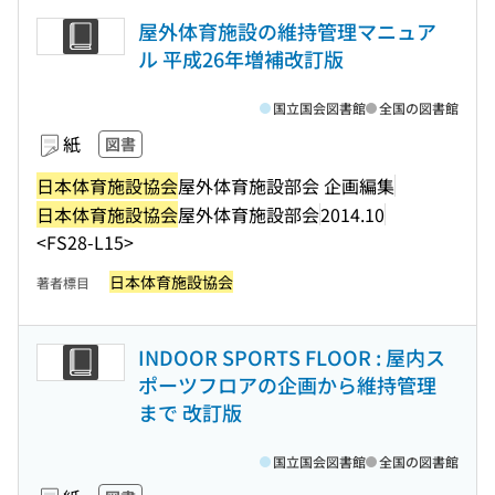
屋外体育施設の維持管理マニュア
ル 平成26年増補改訂版
国立国会図書館
全国の図書館
紙
図書
日本体育施設協会
屋外体育施設部会 企画編集
日本体育施設協会
屋外体育施設部会
2014.10
<FS28-L15>
日本体育施設協会
著者標目
INDOOR SPORTS FLOOR : 屋内ス
ポーツフロアの企画から維持管理
まで 改訂版
国立国会図書館
全国の図書館