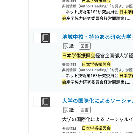
日本学術振興会
著者標目
典拠情報（Author Heading/「を見よ」参
...ネット技術第163研究委員会
日本学
会
産学協力研究委員会経営問題第1...
地域中核・特色ある研究大学強
紙
図書
日本学術振興会
経営企画部大学
日本学術振興会
著者標目
典拠情報（Author Heading/「を見よ」参
...ネット技術第163研究委員会
日本学
会
産学協力研究委員会経営問題第1...
大学の国際化によるソーシャ
紙
図書
大学の国際化によるソーシャル
日本学術振興会
著者標目