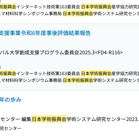
照）
術振興会
インターネット技術第163委員会
日本学術振興会
産学協力研究
...マ材料科学シンポジウム事務局
日本学術振興会
学術システム研究センター ITR
支援事業令和6年度事後評価結果報告
ーバル大学創成支援プログラム委員会
2025.3
<FD4-R116>
照）
術振興会
インターネット技術第163委員会
日本学術振興会
産学協力研究
...マ材料科学シンポジウム事務局
日本学術振興会
学術システム研究センター ITR
0年の歩み
センター 編集
日本学術振興会
学術システム研究センター
2023
究センター