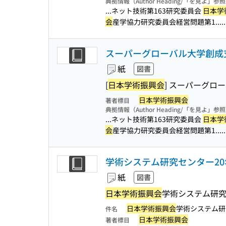
典拠情報（Author Heading/「を見よ」参
...ネット技術第163研究委員会
日本学
会
産学協力研究委員会経営問題第1...
スーパーグローバル大学創成
紙
図書
[
日本学術振興会
] スーパーグロ
日本学術振興会
著者標目
典拠情報（Author Heading/「を見よ」参
...ネット技術第163研究委員会
日本学
会
産学協力研究委員会経営問題第1...
学術システム研究センター2
紙
図書
日本学術振興会
学術システム研究
日本学術振興会
学術システム研
件名
日本学術振興会
著者標目