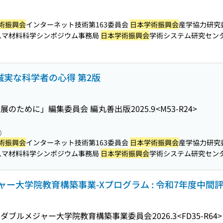
術振興会
インターネット技術第163委員会
日本学術振興会
産学協力研究
...マ材料科学シンポジウム事務局
日本学術振興会
学術システム研究センター ITR
誠実な科学者の心得 第2版
展のために」編集委員会 編
丸善出版
2025.9
<M53-R24>
照）
術振興会
インターネット技術第163委員会
日本学術振興会
産学協力研究
...マ材料科学シンポジウム事務局
日本学術振興会
学術システム研究センター ITR
ー大学院教育構築事業-Xプログラム : 令和7年度中間
るダブルメジャー大学院教育構築事業委員会
2026.3
<FD35-R64>