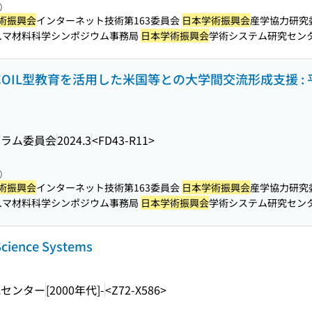
照）
術振興会
インターネット技術第163委員会
日本学術振興会
産学協力研究
...マ材料科学シンポジウム事務局
日本学術振興会
学術システム研究センター ITR
COIL型教育を活用した米国等との大学間交流形成支援 : 平
グラム委員会
2024.3
<FD43-R11>
照）
術振興会
インターネット技術第163委員会
日本学術振興会
産学協力研究
...マ材料科学シンポジウム事務局
日本学術振興会
学術システム研究センター ITR
 Science Systems
究センター
[2000年代]-
<Z72-X586>