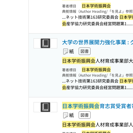
日本学術振興会
著者標目
典拠情報（Author Heading/「を見よ」参
...ネット技術第163研究委員会
日本学
会
産学協力研究委員会経営問題第1...
大学の世界展開力強化事業 :
紙
図書
日本学術振興会
人材育成事業部
日本学術振興会
著者標目
典拠情報（Author Heading/「を見よ」参
...ネット技術第163研究委員会
日本学
会
産学協力研究委員会経営問題第1...
日本学術振興会
育志賞受賞者寄稿文
紙
図書
日本学術振興会
人材育成事業部人