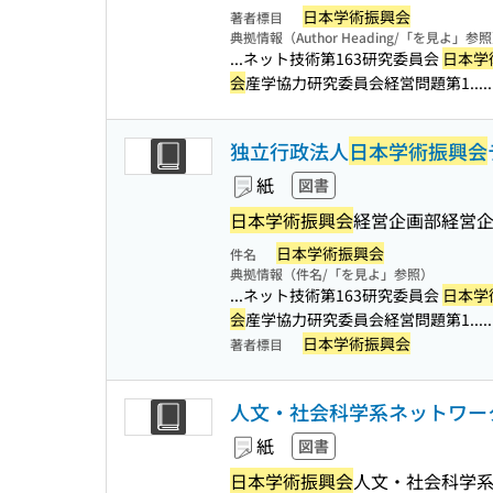
日本学術振興会
著者標目
典拠情報（Author Heading/「を見よ」参
...ネット技術第163研究委員会
日本学
会
産学協力研究委員会経営問題第1...
独立行政法人
日本学術振興会
紙
図書
日本学術振興会
経営企画部経営企
日本学術振興会
件名
典拠情報（件名/「を見よ」参照）
...ネット技術第163研究委員会
日本学
会
産学協力研究委員会経営問題第1...
日本学術振興会
著者標目
人文・社会科学系ネットワーク
紙
図書
日本学術振興会
人文・社会科学