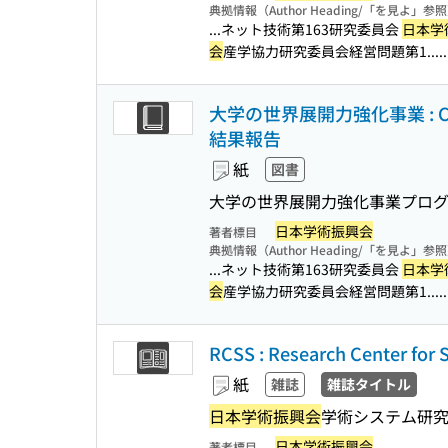
典拠情報（Author Heading/「を見よ」参
...ネット技術第163研究委員会
日本学
会
産学協力研究委員会経営問題第1...
大学の世界展開力強化事業 : 
結果報告
紙
図書
大学の世界展開力強化事業プロ
日本学術振興会
著者標目
典拠情報（Author Heading/「を見よ」参
...ネット技術第163研究委員会
日本学
会
産学協力研究委員会経営問題第1...
RCSS : Research Center for
紙
雑誌
雑誌タイトル
日本学術振興会
学術システム研
日本学術振興会
著者標目