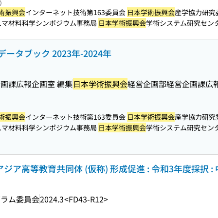
照）
術振興会
インターネット技術第163委員会
日本学術振興会
産学協力研究
...マ材料科学シンポジウム事務局
日本学術振興会
学術システム研究センター ITR
データブック 2023年-2024年
画課広報企画室 編集
日本学術振興会
経営企画部経営企画課広
術振興会
インターネット技術第163委員会
日本学術振興会
産学協力研究
...マ材料科学シンポジウム事務局
日本学術振興会
学術システム研究センター ITR
ジア高等教育共同体 (仮称) 形成促進 : 令和3年度採択 
グラム委員会
2024.3
<FD43-R12>