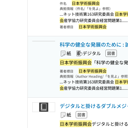
日本学術振興会
件名
典拠情報（件名/「を見よ」参照）
...ネット技術第163研究委員会
日本学
会
産学協力研究委員会経営問題第1...
日本学術振興会
著者標目
科学の健全な発展のために : 
紙
デジタル
図書
日本学術振興会
「科学の健全な発
日本学術振興会
著者標目
典拠情報（Author Heading/「を見よ」参
...ネット技術第163研究委員会
日本学
会
産学協力研究委員会経営問題第1...
デジタルと掛けるダブルメジャ
紙
図書
日本学術振興会
デジタルと掛け