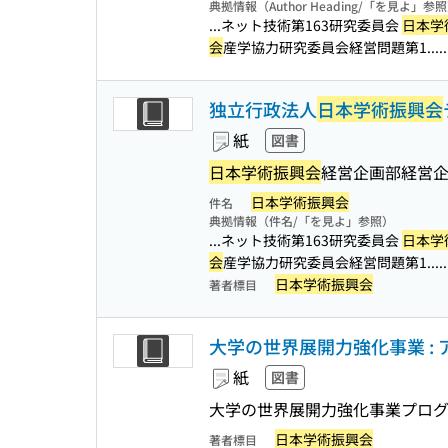
典拠情報（Author Heading/「を見よ」参
...ネット技術第163研究委員会
日本学
会
産学協力研究委員会経営問題第1...
独立行政法人
日本学術振興会
紙
図書
日本学術振興会
経営企画部経営企
日本学術振興会
件名
典拠情報（件名/「を見よ」参照）
...ネット技術第163研究委員会
日本学
会
産学協力研究委員会経営問題第1...
日本学術振興会
著者標目
大学の世界展開力強化事業 : ア
紙
図書
大学の世界展開力強化事業プロ
日本学術振興会
著者標目