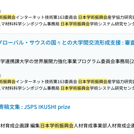
照）
術振興会
インターネット技術第163委員会
日本学術振興会
産学協力研究
...マ材料科学シンポジウム事務局
日本学術振興会
学術システム研究センター ITR
 グローバル・サウスの国々との大学間交流形成支援 : 審
大学連携課大学の世界展開力強化事業プログラム委員会事務局
[
照）
術振興会
インターネット技術第163委員会
日本学術振興会
産学協力研究
...マ材料科学シンポジウム事務局
日本学術振興会
学術システム研究センター ITR
集 : JSPS IKUSHI prize
材育成企画課 編集
日本学術振興会
人材育成事業部人材育成企