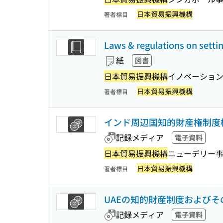
日本貿易振興機構
著者標目
Laws & regulations on s
紙
図書
日本貿易振興機構
イノベーション
日本貿易振興機構
著者標目
インド周辺国知的財産権制度
記録メディア
電子資料
日本貿易振興機構
ニューデリー
日本貿易振興機構
著者標目
UAEの知的財産制度および
記録メディア
電子資料