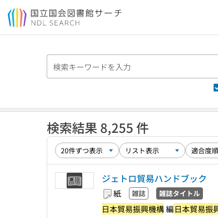
本文へ移動
検索結果 8,255 件
ジェトロ貿易ハンドブック
紙
雑誌
雑誌タイトル
日本貿易振興機構
編
日本貿易振