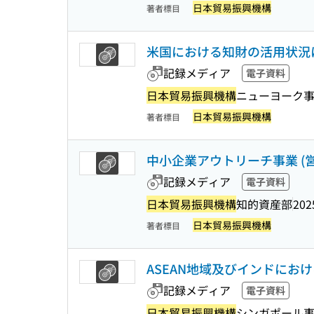
日本貿易振興機構
著者標目
米国における知財の活用状況
記録メディア
電子資料
日本貿易振興機構
ニューヨーク
日本貿易振興機構
著者標目
中小企業アウトリーチ事業 (営
記録メディア
電子資料
日本貿易振興機構
知的資産部
202
日本貿易振興機構
著者標目
ASEAN地域及びインドに
記録メディア
電子資料
日本貿易振興機構
シンガポール