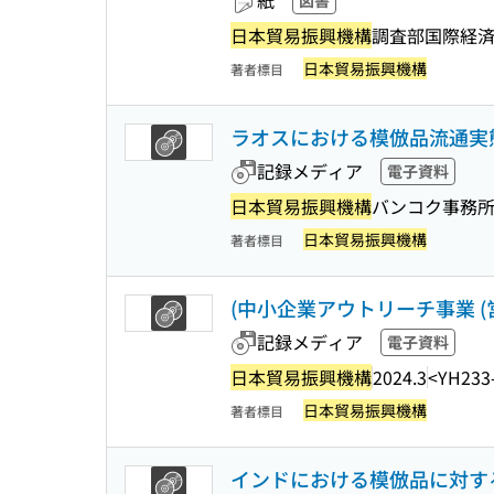
紙
図書
日本貿易振興機構
調査部国際経
日本貿易振興機構
著者標目
ラオスにおける模倣品流通実態
記録メディア
電子資料
日本貿易振興機構
バンコク事務
日本貿易振興機構
著者標目
(中小企業アウトリーチ事業 (
記録メディア
電子資料
日本貿易振興機構
2024.3
<YH233
日本貿易振興機構
著者標目
インドにおける模倣品に対する