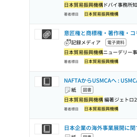
日本貿易振興機構
ドバイ事務所
日本貿易振興機構
著者標目
意匠権と商標権・著作権・コ
記録メディア
電子資料
日本貿易振興機構
ニューデリー
日本貿易振興機構
著者標目
NAFTAからUSMCAへ : U
紙
図書
日本貿易振興機構
編著
ジェトロ
2
日本貿易振興機構
著者標目
日本企業の海外事業展開に関する