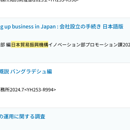
etting up business in Japan : 会社設立の手続き 日本語版
部 編
日本貿易振興機構
イノベーション部プロモーション課
202
概説 バングラデシュ編
事務所
2024.7
<YH253-R994>
その運用に関する調査