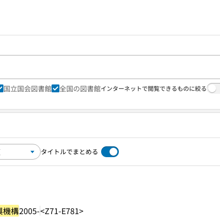
国立国会図書館
全国の図書館
インターネットで閲覧できるものに絞る
タイトルでまとめる
興機構
2005-
<Z71-E781>