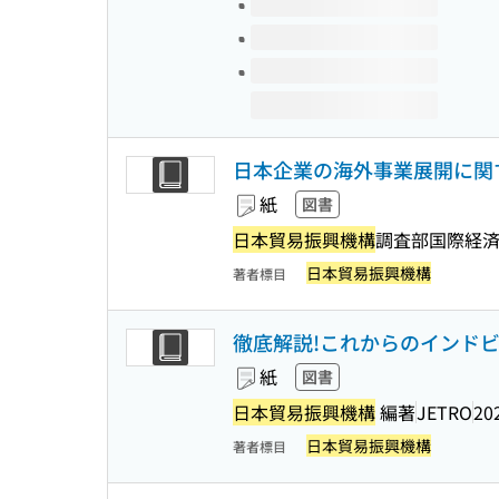
日本企業の海外事業展開に関する
紙
図書
日本貿易振興機構
調査部国際経
日本貿易振興機構
著者標目
徹底解説!これからのインドビ
紙
図書
日本貿易振興機構
編著
JETRO
20
日本貿易振興機構
著者標目