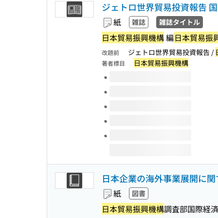
ジェトロ世界貿易投資報告 国
紙
雑誌
雑誌タイトル
日本貿易振興機構
編
日本貿易振
ジェトロ世界貿易投資報告 /
改題前
日本貿易振興機構
著者標目
このタイトルの巻号
日本企業の海外事業展開に関する
紙
図書
日本貿易振興機構
調査部国際経