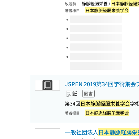
静脈経腸栄養 /
日本静脈経腸
改題前
日本静脈経腸栄養学会
著者標目
このタイトルの巻号
JSPEN 2019第34回学術集
紙
図書
第34回
日本静脈経腸栄養学会
学術
日本静脈経腸栄養学会
著者標目
一般社団法人
日本静脈経腸栄