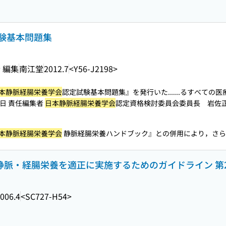
験基本問題集
 編集
南江堂
2012.7
<Y56-J2198>
本静脈経腸栄養学会
認定試験基本問題集』を発行いた...
...るすべての
月吉日 責任編集者
日本静脈経腸栄養学会
認定資格検討委員会委員長 岩佐
本静脈経腸栄養学会
静脈経腸栄養ハンドブック』との併用により，さらな
 静脈・経腸栄養を適正に実施するためのガイドライン 第
006.4
<SC727-H54>