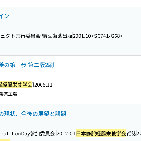
イン
ジェクト実行委員会 編
医歯薬出版
2001.10
<SC741-G68>
養の第一歩 第二版2刷
脈経腸栄養学会
]
2008.11
製薬工場
Dayの現状、今後の展望と課題
会
nutritionDay参加委員会,
2012-01
日本静脈経腸栄養学会
雑誌
2