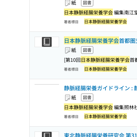
紙
図書
日本静脈経腸栄養学会
編集
南江
日本静脈経腸栄養学会
著者標目
日本静脈経腸栄養学会
首都圏
紙
図書
[第10回
日本静脈経腸栄養学会
首
日本静脈経腸栄養学会
著者標目
静脈経腸栄養ガイドライン :
紙
図書
日本静脈経腸栄養学会
編集
照林
日本静脈経腸栄養学会
著者標目
東北静脈経腸栄養研究会 第3