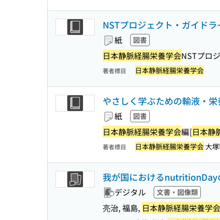
NSTプロジェクト・ガイドラ
紙
図書
日本静脈経腸栄養学会
NSTプロ
日本静脈経腸栄養学会
著者標目
やさしく学ぶための輸液・栄
紙
図書
日本静脈経腸栄養学会
編
[
日本静
日本静脈経腸栄養学会
大塚
著者標目
我が国におけるnutrition
デジタル
文書・図像類
亮治, 福島,
日本静脈経腸栄養学