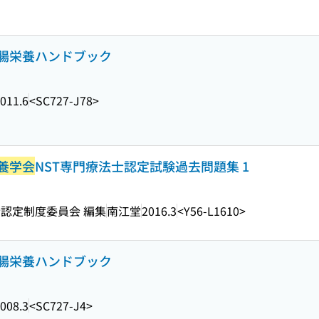
腸栄養ハンドブック
011.6
<SC727-J78>
養学会
NST専門療法士認定試験過去問題集 1
認定制度委員会 編集
南江堂
2016.3
<Y56-L1610>
腸栄養ハンドブック
008.3
<SC727-J4>