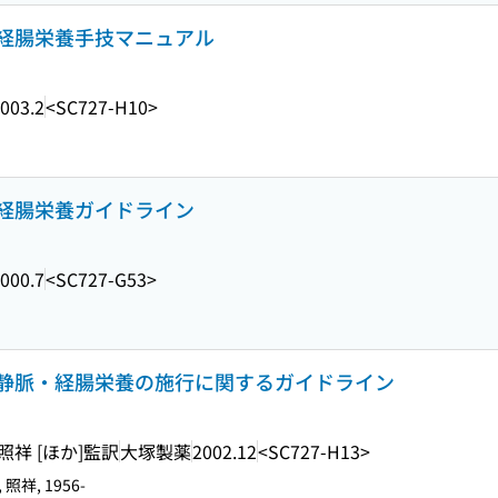
経腸栄養手技マニュアル
003.2
<SC727-H10>
経腸栄養ガイドライン
000.7
<SC727-G53>
静脈・経腸栄養の施行に関するガイドライン
照祥 [ほか]監訳
大塚製薬
2002.12
<SC727-H13>
 照祥, 1956-