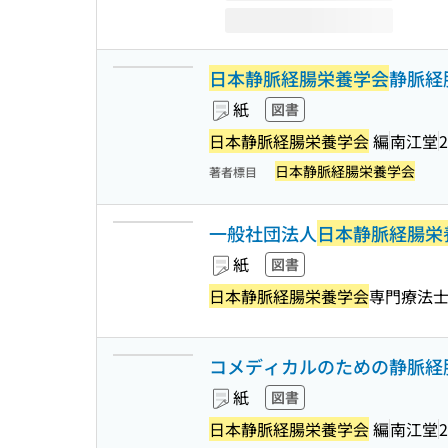
日本静脈経腸栄養学会
静脈経
紙
図書
日本静脈経腸栄養学会
編
南江堂
2
日本静脈経腸栄養学会
著者標目
一般社団法人
日本静脈経腸栄
紙
図書
日本静脈経腸栄養学会
専門療法士
コメディカルのための静脈経
紙
図書
日本静脈経腸栄養学会
編
南江堂
2