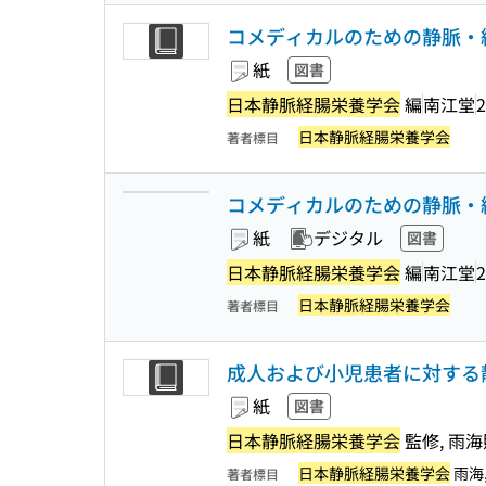
コメディカルのための静脈・
紙
図書
日本静脈経腸栄養学会
編
南江堂
2
日本静脈経腸栄養学会
著者標目
コメディカルのための静脈・
紙
デジタル
図書
日本静脈経腸栄養学会
編
南江堂
2
日本静脈経腸栄養学会
著者標目
成人および小児患者に対する
紙
図書
日本静脈経腸栄養学会
監修, 雨海
日本静脈経腸栄養学会
雨海,
著者標目