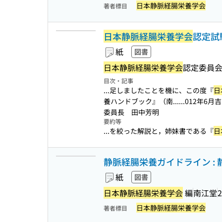
日本静脈経腸栄養学会
著者標目
日本静脈経腸栄養学会
認定試
紙
図書
日本静脈経腸栄養学会
認定委員会
目次・記事
...足しましたことを機に、この度『
日
養ハンドブック』（南...
...012年6
委員長 田中芳明
要約等
...を絞った解説と，姉妹書である『
日
静脈経腸栄養ガイドライン :
紙
図書
日本静脈経腸栄養学会
編
南江堂
2
日本静脈経腸栄養学会
著者標目