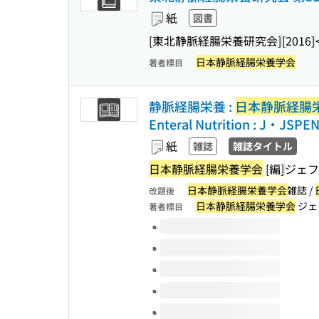
紙
図書
[東北静脈経腸栄養研究会]
[2016]
日本静脈経腸栄養学会
著者標目
静脈経腸栄養 :
日本静脈経腸
Enteral Nutrition : J・JSPE
紙
雑誌
雑誌タイトル
日本静脈経腸栄養学会
[編]
ジェフ
日本静脈経腸栄養学会
雑誌 /
改題後
日本静脈経腸栄養学会
ジェ
著者標目
このタイトルの巻号