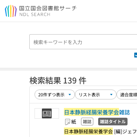
本文へ移動
検索結果 139 件
日本静脈経腸栄養学会
雑誌
紙
雑誌
雑誌タイトル
日本静脈経腸栄養学会
[編]
ジェフ