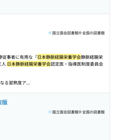
国立国会図書館
全国の図書館
医療従事者に有用な『
日本静脈経腸栄養学会
静脈経腸栄
正人
日本静脈経腸栄養学会
認定医・指導医制度委員会
る習熟度ア...
2版
国立国会図書館
全国の図書館