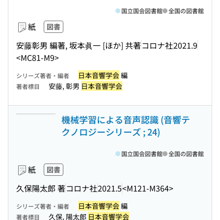
国立国会図書館
全国の図書館
紙
図書
安藤彰男 編著, 坂本眞一 [ほか] 共著
コロナ社
2021.9
<MC81-M9>
日本音響学会
編
シリーズ著者・編者
安藤, 彰男
日本音響学会
著者標目
機械学習による音声認識 (音響テ
クノロジーシリーズ ; 24)
国立国会図書館
全国の図書館
紙
図書
久保陽太郎 著
コロナ社
2021.5
<M121-M364>
日本音響学会
編
シリーズ著者・編者
久保, 陽太郎
日本音響学会
著者標目