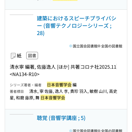
建築におけるスピーチプライバシ
ー (音響テクノロジーシリーズ ;
28)
国立国会図書館
全国の図書館
紙
図書
清水寧 編著, 佐藤逸人 [ほか] 共著
コロナ社
2025.11
<NA134-R10>
日本音響学会
編
シリーズ著者・編者
清水, 寧 佐藤, 逸人 李, 貴珍 羽入, 敏樹 山川, 高史
著者標目
星, 和磨 藤原, 舞
日本音響学会
聴覚 (音響学講座 ; 5)
国立国会図書館
全国の図書館