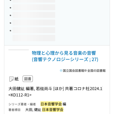
物理と心理から見る音楽の音響
(音響テクノロジーシリーズ ; 27)
国立国会図書館
全国の図書館
紙
図書
大田健紘 編著, 若槻尚斗 [ほか] 共著
コロナ社
2024.1
<KD112-R1>
日本音響学会
編
シリーズ著者・編者
大田, 健紘
日本音響学会
著者標目