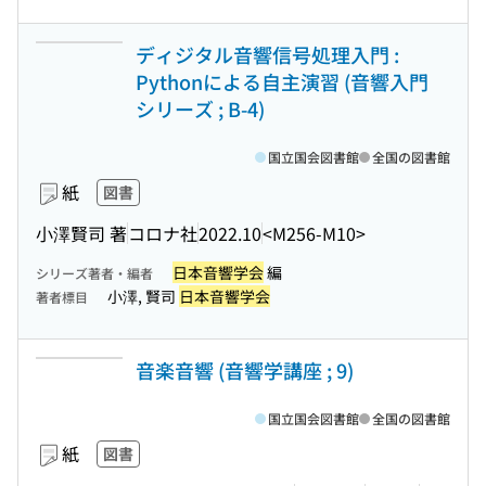
ディジタル音響信号処理入門 :
Pythonによる自主演習 (音響入門
シリーズ ; B-4)
国立国会図書館
全国の図書館
紙
図書
小澤賢司 著
コロナ社
2022.10
<M256-M10>
日本音響学会
編
シリーズ著者・編者
小澤, 賢司
日本音響学会
著者標目
音楽音響 (音響学講座 ; 9)
国立国会図書館
全国の図書館
紙
図書