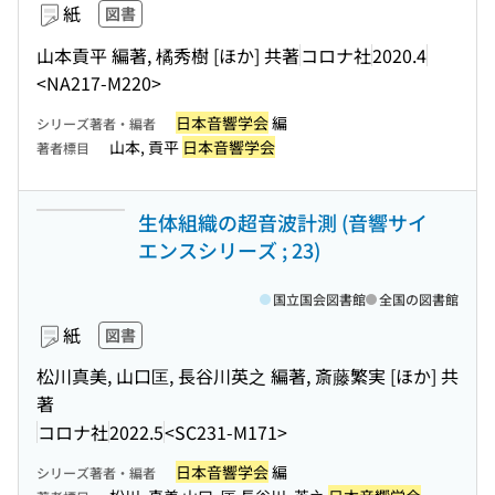
紙
図書
山本貢平 編著, 橘秀樹 [ほか] 共著
コロナ社
2020.4
<NA217-M220>
日本音響学会
編
シリーズ著者・編者
山本, 貢平
日本音響学会
著者標目
生体組織の超音波計測 (音響サイ
エンスシリーズ ; 23)
国立国会図書館
全国の図書館
紙
図書
松川真美, 山口匡, 長谷川英之 編著, 斎藤繁実 [ほか] 共
著
コロナ社
2022.5
<SC231-M171>
日本音響学会
編
シリーズ著者・編者