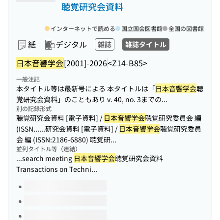
聴覚研究会資料
インターネットで読める
国立国会図書館
全国の図書館
紙
デジタル
雑誌
雑誌タイトル
日本音響学会
[2001]-2026
<Z14-B85>
一般注記
本タイトル等は最新号による 本タイトルは「
日本音響学会
聴
覚研究会資料」のこともあり v. 40, no. 3までの...
別の記録形式
聴覚研究会資料 [電子資料] /
日本音響学会
聴覚研究委員会 編
(ISSN...
...研究会資料 [電子資料] /
日本音響学会
聴覚研究委員
会 編 (ISSN:2186-6880) 聴覚研...
並列タイトル等（連結）
...search meeting
日本音響学会
聴覚研究会資料
Transactions on Techni...
このタイトルの巻号