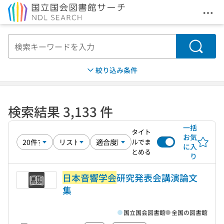
メニ
本文へ移動
検索
絞り込み条件
検索結果 3,133 件
一括
タイト
お気
ルでま
に入
とめる
り
日本音響学会
研究発表会講演論文
集
国立国会図書館
全国の図書館