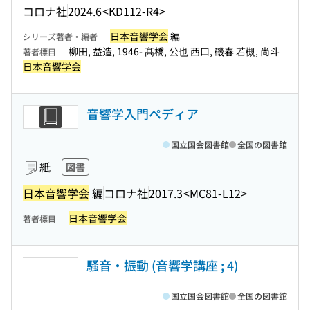
コロナ社
2024.6
<KD112-R4>
日本音響学会
編
シリーズ著者・編者
柳田, 益造, 1946- 髙橋, 公也 西口, 磯春 若槻, 尚斗
著者標目
日本音響学会
音響学入門ペディア
国立国会図書館
全国の図書館
紙
図書
日本音響学会
編
コロナ社
2017.3
<MC81-L12>
日本音響学会
著者標目
騒音・振動 (音響学講座 ; 4)
国立国会図書館
全国の図書館