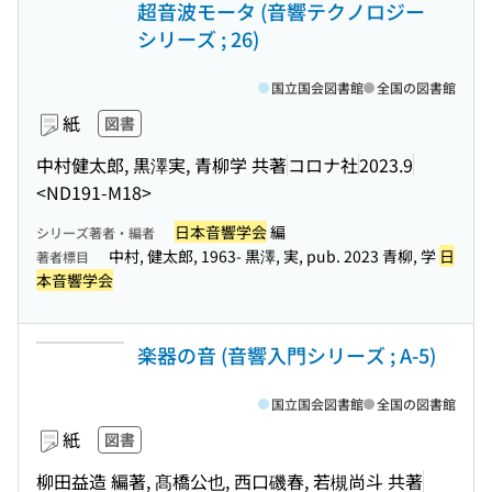
超音波モータ (音響テクノロジー
シリーズ ; 26)
国立国会図書館
全国の図書館
紙
図書
中村健太郎, 黒澤実, 青柳学 共著
コロナ社
2023.9
<ND191-M18>
日本音響学会
編
シリーズ著者・編者
中村, 健太郎, 1963- 黒澤, 実, pub. 2023 青柳, 学
日
著者標目
本音響学会
楽器の音 (音響入門シリーズ ; A-5)
国立国会図書館
全国の図書館
紙
図書
柳田益造 編著, 髙橋公也, 西口磯春, 若槻尚斗 共著