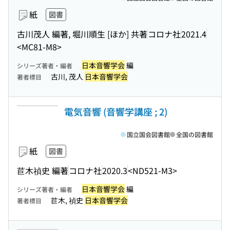
紙
図書
古川茂人 編著, 堀川順生 [ほか] 共著
コロナ社
2021.4
<MC81-M8>
日本音響学会
編
シリーズ著者・編者
古川, 茂人
日本音響学会
著者標目
電気音響 (音響学講座 ; 2)
国立国会図書館
全国の図書館
紙
図書
苣木禎史 編著
コロナ社
2020.3
<ND521-M3>
日本音響学会
編
シリーズ著者・編者
苣木, 禎史
日本音響学会
著者標目