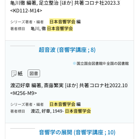
亀川徹 編著, 足立整治 [ほか] 共著
コロナ社
2023.3
<KD112-M14>
日本音響学会
編
シリーズ著者・編者
亀川, 徹
日本音響学会
著者標目
超音波 (音響学講座 ; 8)
国立国会図書館
全国の図書館
紙
図書
渡辺好章 編著, 斎藤繁実 [ほか] 共著
コロナ社
2022.10
<M256-M9>
日本音響学会
編
シリーズ著者・編者
渡辺, 好章, 1949-
日本音響学会
著者標目
音響学の展開 (音響学講座 ; 10)