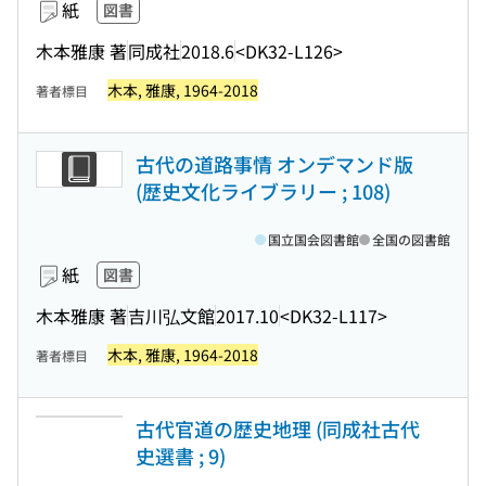
紙
図書
木本雅康 著
同成社
2018.6
<DK32-L126>
木本, 雅康, 1964-2018
著者標目
古代の道路事情 オンデマンド版
(歴史文化ライブラリー ; 108)
国立国会図書館
全国の図書館
紙
図書
木本雅康 著
吉川弘文館
2017.10
<DK32-L117>
木本, 雅康, 1964-2018
著者標目
古代官道の歴史地理 (同成社古代
史選書 ; 9)