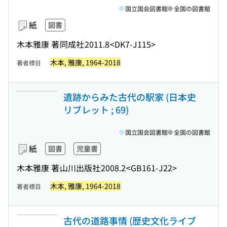
国立国会図書館
全国の図書館
紙
図書
木本雅康 著
同成社
2011.8
<DK7-J115>
木本, 雅康, 1964-2018
著者標目
遺跡からみた古代の駅家 (日本史
リブレット ; 69)
国立国会図書館
全国の図書館
紙
図書
児童書
木本雅康 著
山川出版社
2008.2
<GB161-J22>
木本, 雅康, 1964-2018
著者標目
古代の道路事情 (歴史文化ライブ