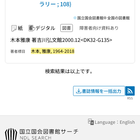
ラリー ; 108)
国立国会図書館
全国の図書館
紙
デジタル
図書
障害者向け資料あり
木本雅康 著
吉川弘文館
2000.12
<DK32-G135>
木本, 雅康, 1964-2018
著者標目
検索結果は以上です。
書誌情報を一括出力
RSS
RSS
Language：English