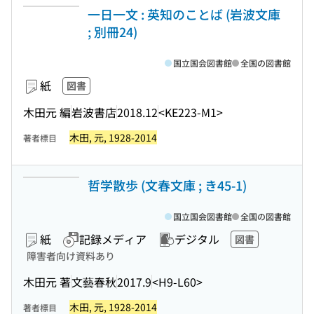
一日一文 : 英知のことば (岩波文庫
; 別冊24)
国立国会図書館
全国の図書館
紙
図書
木田元 編
岩波書店
2018.12
<KE223-M1>
木田, 元, 1928-2014
著者標目
哲学散歩 (文春文庫 ; き45-1)
国立国会図書館
全国の図書館
紙
記録メディア
デジタル
図書
障害者向け資料あり
木田元 著
文藝春秋
2017.9
<H9-L60>
木田, 元, 1928-2014
著者標目