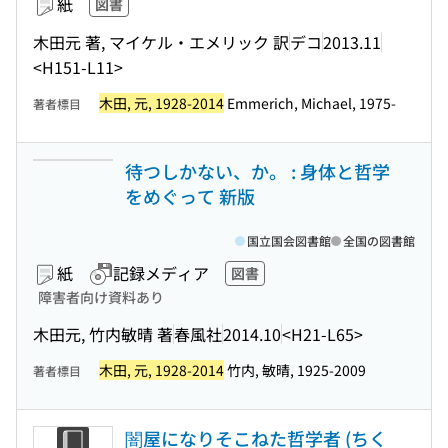
紙
図書
木田元 著, マイケル・エメリック 訳
デコ
2013.11
<H151-L11>
木田, 元, 1928-2014
Emmerich, Michael, 1975-
著者標目
待つしかない、か。 : 身体と哲学
をめぐって 新版
国立国会図書館
全国の図書館
紙
記録メディア
図書
障害者向け資料あり
木田元, 竹内敏晴 著
春風社
2014.10
<H21-L65>
木田, 元, 1928-2014
竹内, 敏晴, 1925-2009
著者標目
闇屋になりそこねた哲学者 (ちく