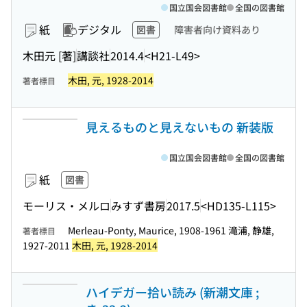
国立国会図書館
全国の図書館
紙
デジタル
図書
障害者向け資料あり
木田元 [著]
講談社
2014.4
<H21-L49>
木田, 元, 1928-2014
著者標目
見えるものと見えないもの 新装版
国立国会図書館
全国の図書館
紙
図書
モーリス・メルロ
みすず書房
2017.5
<HD135-L115>
Merleau-Ponty, Maurice, 1908-1961 滝浦, 静雄,
著者標目
1927-2011
木田, 元, 1928-2014
ハイデガー拾い読み (新潮文庫 ;