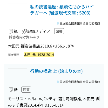
私の読書遍歴 : 猿飛佐助からハイ
デガーへ (岩波現代文庫 ; S203)
国立国会図書館
全国の図書館
紙
記録メディア
図書
障害者向け資料あり
木田元 著
岩波書店
2010.6
<US61-J87>
木田, 元, 1928-2014
著者標目
行動の構造 上 (始まりの本)
国立国会図書館
全国の図書館
紙
図書
モーリス・メルロ=ポンティ [著], 滝浦静雄, 木田元 訳
みすず書房
2014.4
<HD135-L31>