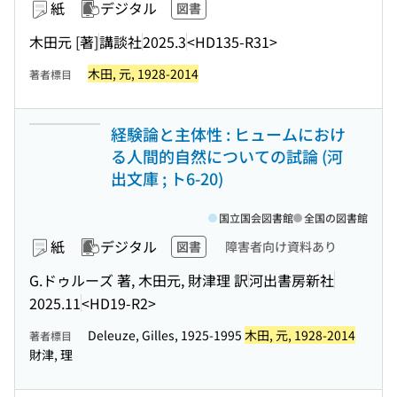
紙
デジタル
図書
木田元 [著]
講談社
2025.3
<HD135-R31>
木田, 元, 1928-2014
著者標目
経験論と主体性 : ヒュームにおけ
る人間的自然についての試論 (河
出文庫 ; ト6-20)
国立国会図書館
全国の図書館
紙
デジタル
図書
障害者向け資料あり
G.ドゥルーズ 著, 木田元, 財津理 訳
河出書房新社
2025.11
<HD19-R2>
Deleuze, Gilles, 1925-1995
木田, 元, 1928-2014
著者標目
財津, 理