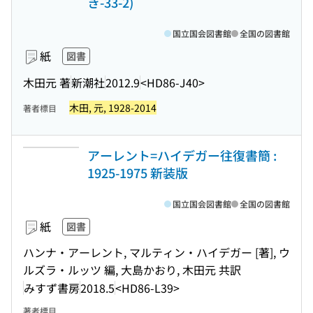
き-33-2)
国立国会図書館
全国の図書館
紙
図書
木田元 著
新潮社
2012.9
<HD86-J40>
木田, 元, 1928-2014
著者標目
アーレント=ハイデガー往復書簡 :
1925-1975 新装版
国立国会図書館
全国の図書館
紙
図書
ハンナ・アーレント, マルティン・ハイデガー [著], ウ
ルズラ・ルッツ 編, 大島かおり, 木田元 共訳
みすず書房
2018.5
<HD86-L39>
著者標目