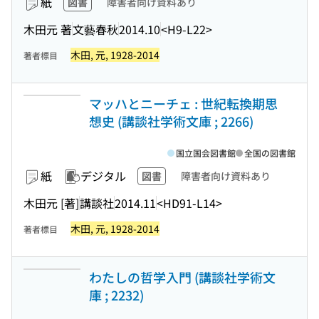
紙
図書
障害者向け資料あり
木田元 著
文藝春秋
2014.10
<H9-L22>
木田, 元, 1928-2014
著者標目
マッハとニーチェ : 世紀転換期思
想史 (講談社学術文庫 ; 2266)
国立国会図書館
全国の図書館
紙
デジタル
図書
障害者向け資料あり
木田元 [著]
講談社
2014.11
<HD91-L14>
木田, 元, 1928-2014
著者標目
わたしの哲学入門 (講談社学術文
庫 ; 2232)