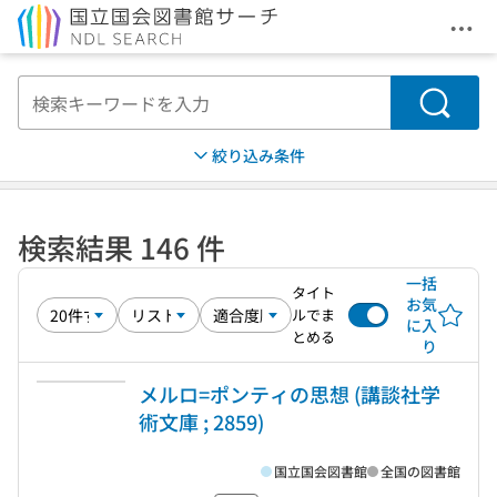
メニ
本文へ移動
検索
絞り込み条件
検索結果 146 件
一括
タイト
お気
ルでま
に入
とめる
り
メルロ=ポンティの思想 (講談社学
術文庫 ; 2859)
国立国会図書館
全国の図書館