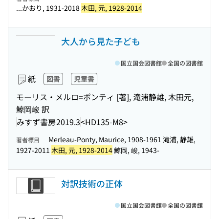
...かおり, 1931-2018
木田, 元, 1928-2014
大人から見た子ども
国立国会図書館
全国の図書館
紙
図書
児童書
モーリス・メルロ=ポンティ [著], 滝浦静雄, 木田元,
鯨岡峻 訳
みすず書房
2019.3
<HD135-M8>
Merleau-Ponty, Maurice, 1908-1961 滝浦, 静雄,
著者標目
1927-2011
木田, 元, 1928-2014
鯨岡, 峻, 1943-
対訳技術の正体
国立国会図書館
全国の図書館