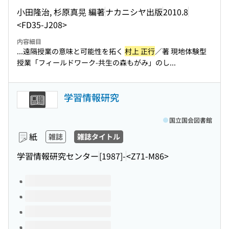
小田隆治, 杉原真晃 編著
ナカニシヤ出版
2010.8
<FD35-J208>
内容細目
...遠隔授業の意味と可能性を拓く
村上 正行
／著 現地体験型
授業「フィールドワーク-共生の森もがみ」のし...
学習情報研究
国立国会図書館
紙
雑誌
雑誌タイトル
学習情報研究センター
[1987]-
<Z71-M86>
このタイトルの巻号