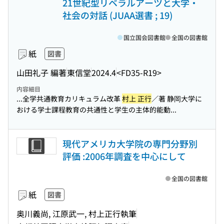
21世紀型リベラルアーツと大学・
社会の対話 (JUAA選書 ; 19)
国立国会図書館
全国の図書館
紙
図書
山田礼子 編著
東信堂
2024.4
<FD35-R19>
内容細目
...全学共通教育カリキュラム改革
村上 正行
／著 静岡大学に
おける学士課程教育の共通性と学生の主体的能動...
現代アメリカ大学院の専門分野別
評価 :2006年調査を中心にして
全国の図書館
紙
図書
奥川義尚, 江原武一, 村上正行執筆