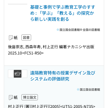
基礎と事例で学ぶ教育工学のすす
め : 「学ぶ」「教える」の探究か
ら新しい実践を創る
国立国会図書館
全国の図書館
紙
図書
後藤崇志, 西森年寿, 村上正行 編著
ナカニシヤ出版
2025.10
<FC51-R50>
遠隔教育特有の授業デザイン及び
システムの評価研究
国立国会図書館
紙
博士論文
村上正行 [著]
[村上正行]
[2005]
<UT51-2005-N735>