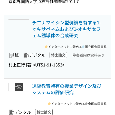
京都外国語大学点検評価調査室
2011.7
チエナマイシン型側鎖を有する1-
オキサペネムおよび1-オキサセフ
ェム誘導体の合成研究
インターネットで読める
国立国会図書館
紙
デジタル
博士論文
障害者向け資料あり
村上正行 [著]
<UT51-91-J353>
遠隔教育特有の授業デザイン及び
システムの評価研究
インターネットで読める
全国の図書館
デジタル
博士論文