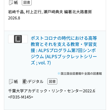
紙
図書
岩﨑千晶, 村上正行, 瀬戸崎典夫 編著
北大路書房
2026.8
ポストコロナの時代における高等
教育とそれを支える教育・学習支
援 : ALPSプログラム第7回シンポ
ジウム (ALPSブックレットシリー
ズ ; vol. 7)
国立国会図書館
全国の図書館
紙
デジタル
図書
千葉大学アカデミック・リンク・センター
2022.6
<FD35-M145>