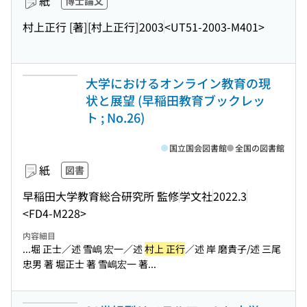
紙
博士論文
村上正行 [著]
[村上正行]
2003
<UT51-2003-M401>
大学におけるオンライン教育の現
状と展望 (早稲田教育ブックレッ
ト ; No.26)
国立国会図書館
全国の図書館
紙
図書
早稲田大学教育総合研究所 監修
学文社
2022.3
<FD4-M228>
内容細目
...堀 正士／述 雪嶋 宏一／述
村上 正行
／述 岸 磨貴子/述 三尾
忠男 著 堀正士 著 雪嶋宏一 著...