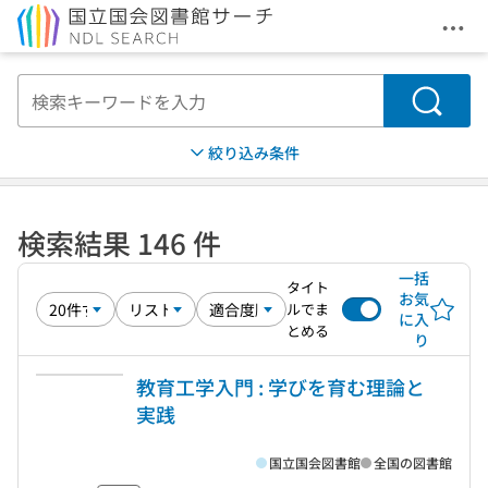
メニ
本文へ移動
検索
絞り込み条件
検索結果 146 件
一括
タイト
お気
ルでま
に入
とめる
り
教育工学入門 : 学びを育む理論と
実践
国立国会図書館
全国の図書館