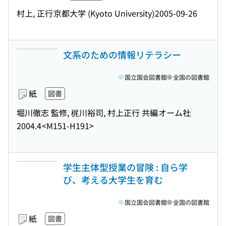
村上, 正行
京都大学 (Kyoto University)
2005-09-26
文系のための情報リテラシー
国立国会図書館
全国の図書館
紙
図書
堀川徹志 監修, 梶川裕司, 村上正行 共編
オーム社
2004.4
<M151-H191>
学生主体型授業の冒険 : 自ら学
び、考える大学生を育む
国立国会図書館
全国の図書館
紙
図書