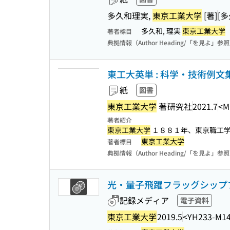
多久和理実,
東京工業大学
[著]
[
多久和, 理実
東京工業大学
著者標目
典拠情報（Author Heading/「を見よ」参
東工大英単 : 科学・技術例文
紙
図書
東京工業大学
著
研究社
2021.7
<M
著者紹介
東京工業大学
１８８１年、東京職工学
東京工業大学
著者標目
典拠情報（Author Heading/「を見よ」参
光・量子飛躍フラッグシッププログ
記録メディア
電子資料
東京工業大学
2019.5
<YH233-M1