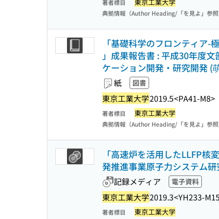
東京工業大学
著者標目
典拠情報（Author Heading/「を見よ」参
「基礎科学のフロンティア-極
」成果報告書 : 平成30年
ケーション開発・研究開発 (萌
紙
図書
東京工業大学
2019.5
<PA41-M8>
東京工業大学
著者標目
典拠情報（Author Heading/「を見よ」参
「高速炉を活用したLLFP核
発推進事業原子力システム研
記録メディア
電子資料
東京工業大学
2019.3
<YH233-M1
東京工業大学
著者標目