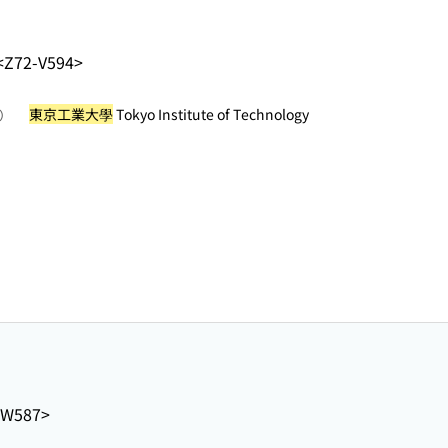
<Z72-V594>
東京工業大學
Tokyo Institute of Technology
照）
-W587>