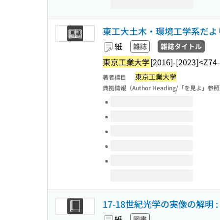
東工大土木・環境工学系だよ
紙
雑誌
雑誌タイトル
東京工業大学
[2016]-[2023]
<Z74
東京工業大学
著者標目
典拠情報（Author Heading/「を見よ」参
このタイトルの巻号
17-18世紀光学の実像の解明
紙
図書