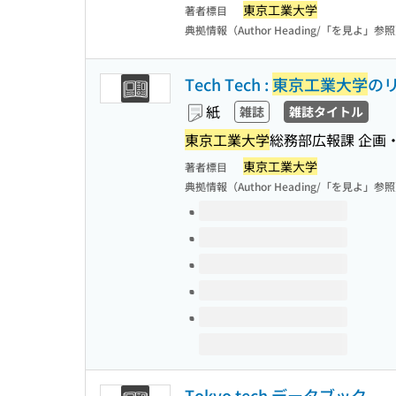
東京工業大学
著者標目
典拠情報（Author Heading/「を見よ」参
Tech Tech :
東京工業大学
の
紙
雑誌
雑誌タイトル
東京工業大学
総務部広報課 企画
東京工業大学
著者標目
典拠情報（Author Heading/「を見よ」参
このタイトルの巻号
Tokyo tech データブック