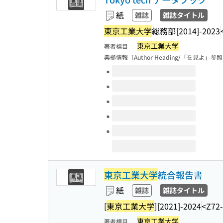
紙
雑誌
雑誌タイトル
東京工業大学
総務部
[2014]-2023
東京工業大学
著者標目
典拠情報（Author Heading/「を見よ」参
このタイトルの巻号
東京工業大学
統合報告書
紙
雑誌
雑誌タイトル
[
東京工業大学
]
[2021]-2024
<Z72
東京工業大学
著者標目