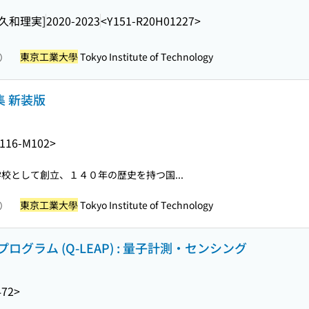
多久和理実]
2020-2023
<Y151-R20H01227>
東京工業大學
Tokyo Institute of Technology
照）
集 新装版
116-M102>
校として創立、１４０年の歴史を持つ国...
東京工業大學
Tokyo Institute of Technology
照）
ラム (Q-LEAP) : 量子計測・センシング
472>