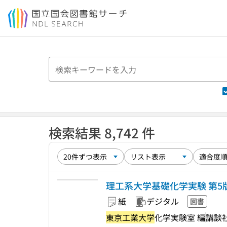
本文へ移動
検索結果 8,742 件
理工系大学基礎化学実験 第5
紙
デジタル
図書
東京工業大学
化学実験室 編
講談