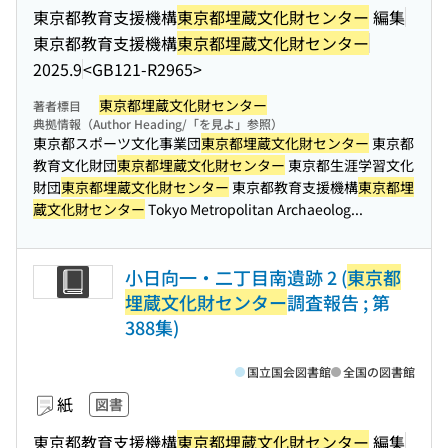
東京都教育支援機構
東京都埋蔵文化財センター
編集
東京都教育支援機構
東京都埋蔵文化財センター
2025.9
<GB121-R2965>
東京都埋蔵文化財センター
著者標目
典拠情報（Author Heading/「を見よ」参照）
東京都スポーツ文化事業団
東京都埋蔵文化財センター
東京都
教育文化財団
東京都埋蔵文化財センター
東京都生涯学習文化
財団
東京都埋蔵文化財センター
東京都教育支援機構
東京都埋
蔵文化財センター
Tokyo Metropolitan Archaeolog...
小日向一・二丁目南遺跡 2 (
東京都
埋蔵文化財センター
調査報告 ; 第
388集)
国立国会図書館
全国の図書館
紙
図書
東京都教育支援機構
東京都埋蔵文化財センター
編集