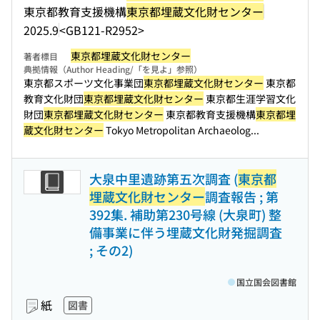
東京都教育支援機構
東京都埋蔵文化財センター
2025.9
<GB121-R2952>
東京都埋蔵文化財センター
著者標目
典拠情報（Author Heading/「を見よ」参照）
東京都スポーツ文化事業団
東京都埋蔵文化財センター
東京都
教育文化財団
東京都埋蔵文化財センター
東京都生涯学習文化
財団
東京都埋蔵文化財センター
東京都教育支援機構
東京都埋
蔵文化財センター
Tokyo Metropolitan Archaeolog...
大泉中里遺跡第五次調査 (
東京都
埋蔵文化財センター
調査報告 ; 第
392集. 補助第230号線 (大泉町) 整
備事業に伴う埋蔵文化財発掘調査
; その2)
国立国会図書館
紙
図書