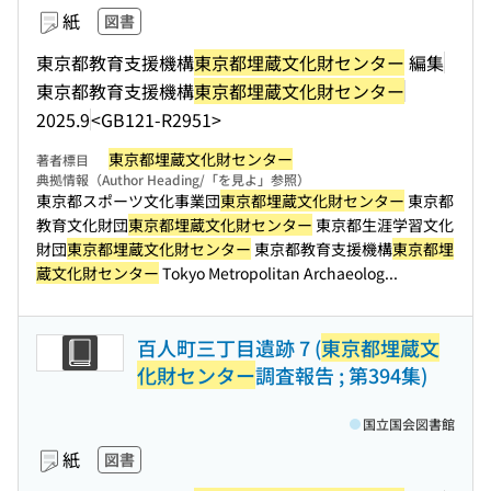
紙
図書
東京都教育支援機構
東京都埋蔵文化財センター
編集
東京都教育支援機構
東京都埋蔵文化財センター
2025.9
<GB121-R2951>
東京都埋蔵文化財センター
著者標目
典拠情報（Author Heading/「を見よ」参照）
東京都スポーツ文化事業団
東京都埋蔵文化財センター
東京都
教育文化財団
東京都埋蔵文化財センター
東京都生涯学習文化
財団
東京都埋蔵文化財センター
東京都教育支援機構
東京都埋
蔵文化財センター
Tokyo Metropolitan Archaeolog...
百人町三丁目遺跡 7 (
東京都埋蔵文
化財センター
調査報告 ; 第394集)
国立国会図書館
紙
図書