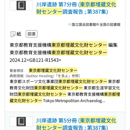
川岸遺跡 第7分冊 (
東京都埋蔵文化
財センター
調査報告 ; 第387集)
国立国会図書館
全国の図書館
紙
図書
東京都教育支援機構
東京都埋蔵文化財センター
編集
東京都教育支援機構
東京都埋蔵文化財センター
2024.12
<GB121-R1543>
東京都埋蔵文化財センター
著者標目
典拠情報（Author Heading/「を見よ」参照）
東京都スポーツ文化事業団
東京都埋蔵文化財センター
東京都
教育文化財団
東京都埋蔵文化財センター
東京都生涯学習文化
財団
東京都埋蔵文化財センター
東京都教育支援機構
東京都埋
蔵文化財センター
Tokyo Metropolitan Archaeolog...
川岸遺跡 第5分冊 (
東京都埋蔵文化
財センター
調査報告 ; 第387集)