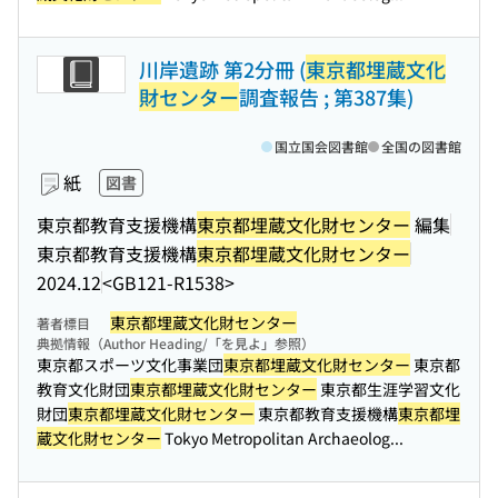
川岸遺跡 第2分冊 (
東京都埋蔵文化
財センター
調査報告 ; 第387集)
国立国会図書館
全国の図書館
紙
図書
東京都教育支援機構
東京都埋蔵文化財センター
編集
東京都教育支援機構
東京都埋蔵文化財センター
2024.12
<GB121-R1538>
東京都埋蔵文化財センター
著者標目
典拠情報（Author Heading/「を見よ」参照）
東京都スポーツ文化事業団
東京都埋蔵文化財センター
東京都
教育文化財団
東京都埋蔵文化財センター
東京都生涯学習文化
財団
東京都埋蔵文化財センター
東京都教育支援機構
東京都埋
蔵文化財センター
Tokyo Metropolitan Archaeolog...