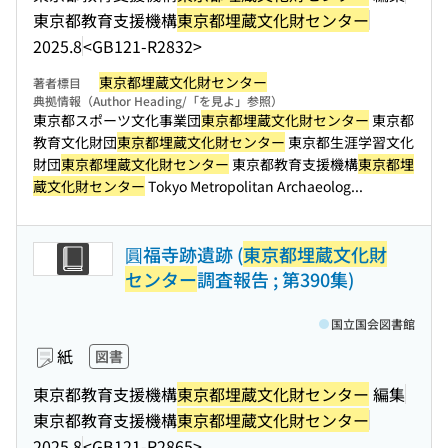
東京都教育支援機構
東京都埋蔵文化財センター
2025.8
<GB121-R2832>
東京都埋蔵文化財センター
著者標目
典拠情報（Author Heading/「を見よ」参照）
東京都スポーツ文化事業団
東京都埋蔵文化財センター
東京都
教育文化財団
東京都埋蔵文化財センター
東京都生涯学習文化
財団
東京都埋蔵文化財センター
東京都教育支援機構
東京都埋
蔵文化財センター
Tokyo Metropolitan Archaeolog...
圓福寺跡遺跡 (
東京都埋蔵文化財
センター
調査報告 ; 第390集)
国立国会図書館
紙
図書
東京都教育支援機構
東京都埋蔵文化財センター
編集
東京都教育支援機構
東京都埋蔵文化財センター
2025.8
<GB121-R2865>