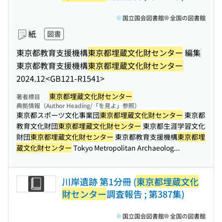
国立国会図書館
全国の図書館
紙
図書
東京都教育支援機構
東京都埋蔵文化財センター
編集
東京都教育支援機構
東京都埋蔵文化財センター
2024.12
<GB121-R1541>
東京都埋蔵文化財センター
著者標目
典拠情報（Author Heading/「を見よ」参照）
東京都スポーツ文化事業団
東京都埋蔵文化財センター
東京都
教育文化財団
東京都埋蔵文化財センター
東京都生涯学習文化
財団
東京都埋蔵文化財センター
東京都教育支援機構
東京都埋
蔵文化財センター
Tokyo Metropolitan Archaeolog...
川岸遺跡 第1分冊 (
東京都埋蔵文化
財センター
調査報告 ; 第387集)
国立国会図書館
全国の図書館