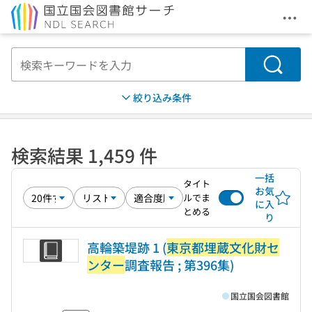
メニ
本文へ移動
検索
絞り込み条件
検索結果 1,459 件
一括
タイト
お気
ルでま
に入
とめる
り
高輪築堤跡 1 (
東京都埋蔵文化財セ
ンター
調査報告 ; 第396集)
国立国会図書館