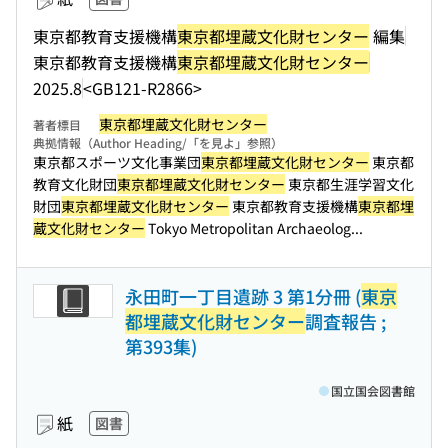
東京都教育支援機構
東京都埋蔵文化財センター
編集
東京都教育支援機構
東京都埋蔵文化財センター
2025.8
<GB121-R2866>
東京都埋蔵文化財センター
著者標目
典拠情報（Author Heading/「を見よ」参照）
東京都スポーツ文化事業団
東京都埋蔵文化財センター
東京都
教育文化財団
東京都埋蔵文化財センター
東京都生涯学習文化
財団
東京都埋蔵文化財センター
東京都教育支援機構
東京都埋
蔵文化財センター
Tokyo Metropolitan Archaeolog...
永田町一丁目遺跡 3 第1分冊 (
東京
都埋蔵文化財センター
調査報告 ;
第393集)
国立国会図書館
紙
図書