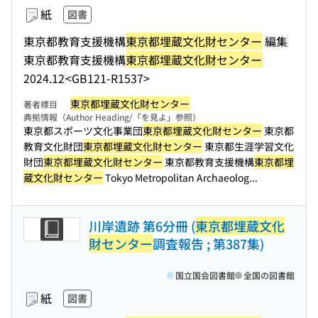
紙
図書
東京都教育支援機構
東京都埋蔵文化財センター
編集
東京都教育支援機構
東京都埋蔵文化財センター
2024.12
<GB121-R1537>
東京都埋蔵文化財センター
著者標目
典拠情報（Author Heading/「を見よ」参照）
東京都スポーツ文化事業団
東京都埋蔵文化財センター
東京都
教育文化財団
東京都埋蔵文化財センター
東京都生涯学習文化
財団
東京都埋蔵文化財センター
東京都教育支援機構
東京都埋
蔵文化財センター
Tokyo Metropolitan Archaeolog...
川岸遺跡 第6分冊 (
東京都埋蔵文化
財センター
調査報告 ; 第387集)
国立国会図書館
全国の図書館
紙
図書