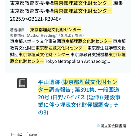
東京都教育支援機構
東京都埋蔵文化財センター
編集
東京都教育支援機構
東京都埋蔵文化財センター
2025.9
<GB121-R2948>
東京都埋蔵文化財センター
著者標目
典拠情報（Author Heading/「を見よ」参照）
東京都スポーツ文化事業団
東京都埋蔵文化財センター
東京都
教育文化財団
東京都埋蔵文化財センター
東京都生涯学習文化
財団
東京都埋蔵文化財センター
東京都教育支援機構
東京都埋
蔵文化財センター
Tokyo Metropolitan Archaeolog...
平山遺跡 (
東京都埋蔵文化財セン
ター
調査報告 ; 第391集. 一般国道
20号 (日野バイパス (延伸)) 建設事
業に伴う埋蔵文化財発掘調査 ; そ
の3)
国立国会図書館
紙
図書